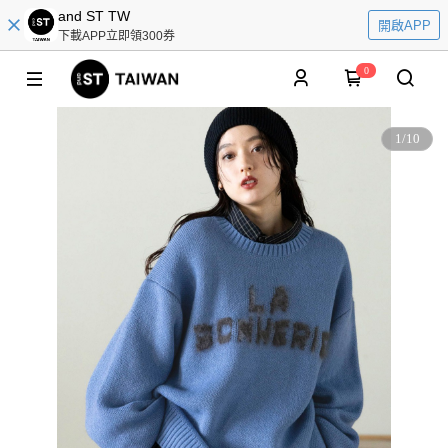
and ST TW
開啟APP
下載APP立即領300券
0
1
/
10