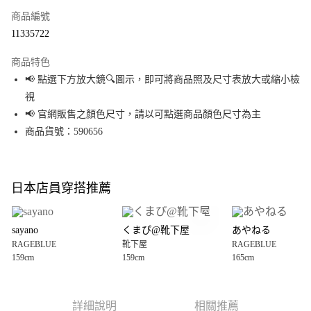
商品編號
超商取貨付款
11335722
LINE Pay
商品特色
Apple Pay
📢 點選下方放大鏡🔍圖示，即可將商品照及尺寸表放大或縮小檢
視
街口支付
📢 官網販售之顏色尺寸，請以可點選商品顏色尺寸為主
悠遊付
商品貨號：590656
Google Pay
全盈+PAY
日本店員穿搭推薦
大哥付你分期
相關說明
sayano
くまぴ@靴下屋
あやねる
【大哥付你分期使用說明】
RAGEBLUE
靴下屋
RAGEBLUE
AFTEE先享後付
1.本服務由台灣大哥大提供，台灣大哥大用戶可立即使用無須另外申請。
159cm
159cm
165cm
2.付款方式選擇「大哥付你分期」，訂單成立後會自動跳轉到大哥付的交易
相關說明
流程，驗證手機門號後，選擇欲分期的期數、繳款截止日，確認付款後即完
【關於「AFTEE先享後付」】
成交易。
AFTEE先享後付是「在收到商品之後才付款」的支付方式。 讓您購物簡單便
運送方式
3.實際核准額度、可分期數及費用金額請依後續交易確認頁面所載為準。
利好安心！
詳細說明
相關推薦