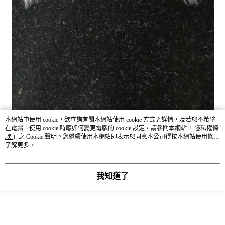
本網站中使用 cookie，欲查詢有關本網站使用 cookie 方式之詳情，及若您不希望
在電腦上使用 cookie 時應如何變更電腦的 cookie 設定，請參閱本網站「
隱私權條
款
」之 Cookie 聲明。您繼續使用本網站即表示您同意本公司得按本網站使用條款
之 Cookie 聲明使用 cookie。
了解更多 >
我知道了