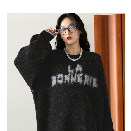
4.訂單成立30分鐘內，如未前往確認交易或遇審核未通過，訂單將自動取
１．簡單：不需註冊會員、不需綁卡、不需儲值。
全家 取貨付款
消。如遇「轉專審核」未通過狀況，表示未達大哥付你分期系統評分，恕無
２．便利：只要手機號碼，簡訊認證，即可結帳。
法說明評估內容。
每筆NT$80，滿NT$1,500(含以上)免運費
３．安心：先確認商品／服務後，再付款。
【繳款方式說明】
1.分期款項不併入電信帳單，「大哥付你分期」於每月結算日後寄送繳費提
付款後 全家取貨
【「AFTEE先享後付」結帳流程】
醒簡訊。
１．於結帳方式選擇「AFTEE先享後付」後，將跳轉至「AFTEE先享後付」
每筆NT$80，滿NT$1,500(含以上)免運費
2.透過簡訊連結打開帳單後，可選擇「超商條碼／台灣大直營門市／銀行轉
結帳頁面，進行簡訊認證並確認金額後，即可完成結帳。
帳／街口支付／iPASS MONEY」等通路繳費。
２．訂單成立數日內，您將收到繳費通知簡訊。
7-11 取貨付款
３．收到繳費通知簡訊後14天內，點擊此簡訊中的連結，可透過四大超商／
【注意事項】
每筆NT$80，滿NT$1,500(含以上)免運費
ATM／網路銀行／等多元方式進行付款，方視為交易完成。
1.本服務係由「台灣大哥大股份有限公司」（以下簡稱本公司）所提供，讓
※ 請注意：結帳手續完成當下不需立刻繳費，但若您需要取消訂單，請聯絡
用戶於交易時，得透過本服務購買商品或服務，並由商店將買賣／分期付款
付款後 7-11取貨
購買商品的店家。未經商家同意取消之訂單仍視為有效，需透過AFTEE先享
買賣價金債權讓與本公司後，依約使用本公司帳單繳交帳款。
後付繳納相關費用。
每筆NT$80，滿NT$1,500(含以上)免運費
2.基於同意付款使用「大哥付你分期」之契約關係目的，商店將以您的個人
※ 交易是否成功請以「AFTEE先享後付 」之結帳頁面顯示為準，若有關於
資料（包含姓名、電話或地址）提供予台灣大哥大進項蒐集、處理及利用，
是否繳費成功／繳費後需取消欲退款等相關疑問，請聯繫「AFTEE先享後付
宅配
由本公司與您本人進行分期帳單所需資料之確認、核對及更正。
客戶支援中心」
https://netprotections.freshdesk.com/support/home
3.完整用戶服務條款，請詳閱以下連結：
https://oppay.tw/userRule
每筆NT$80，滿NT$1,500(含以上)免運費
【注意事項】
１．透過由恩沛科技股份有限公司提供之「AFTEE先享後付」服務完成之交
易，需依本服務之必要範圍內提供個人資料，並將交易相關給付款項請求債
權轉讓予恩沛科技股份有限公司。
２．關於個人資料處理事宜，請瀏覽以下網址：
https://aftee.tw/terms/#terms3
３．未成年的使用者請事先徵得法定代理人或監護人之同意方可使用
「AFTEE先享後付」，若未經同意申辦者引起之損失，本公司不負相關責
任。