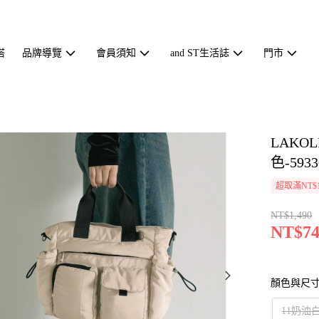
搭
品牌導覽
會員須知
and ST生活誌
門市
LAKO
色-5933
超取滿NT$1
NT$1,490
NT$74
顏色與尺
11奶油