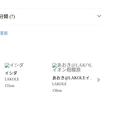
類 (7)
件
包
肩背包
客服
包
肩背包
分期
男女配件
你分期使用說明】
享後付
由台灣大哥大提供，台灣大哥大用戶可立即使用無須另外申請。
女裝
配件
包
式選擇「大哥付你分期」，訂單成立後會自動跳轉到大哥付的交易
💥 OUTLET SALE 出清 ❗
證手機門號後，選擇欲分期的期數、繳款截止日，確認付款後即
FTEE先享後付」】
。
イシダ
先享後付是「在收到商品之後才付款」的支付方式。 讓您購物簡單
MMER SALE ↘️
LAKOLE
あおき@LAKOLEイオン相模原
准額度、可分期數及費用金額請依後續交易確認頁面所載為準。
LAKOLE
LAKOLE
心！
立30分鐘內，如未前往確認交易或遇審核未通過，訂單將自動取
LAKOLE
：不需註冊會員、不需綁卡、不需儲值。
155cm
156cm
🈹 夏季 SUMMER SALE 5折起 ↘️
配件SALE 5折起
「轉專審核」未通過狀況，表示未達大哥付你分期系統評分，恕
：只要手機號碼，簡訊認證，即可結帳。
156cm
付款
評估內容。
：先確認商品／服務後，再付款。
式說明】
0，滿NT$1,500(含以上)免運費
項不併入電信帳單，「大哥付你分期」於每月結算日後寄送繳費提
EE先享後付」結帳流程】
家取貨
方式選擇「AFTEE先享後付」後，將跳轉至「AFTEE先享後
訊連結打開帳單後，可選擇「超商條碼／台灣大直營門市／銀行轉
頁面，進行簡訊認證並確認金額後，即可完成結帳。
0，滿NT$1,500(含以上)免運費
／iPASS MONEY」等通路繳費。
成立數日內，您將收到繳費通知簡訊。
費通知簡訊後14天內，點擊此簡訊中的連結，可透過四大超商
付款
項】