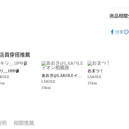
悠遊付
商品相關分
Google Pay
全盈+PAY
女裝
配
分享
男女配件
大哥付你
相關說明
LAKOLE
【大哥付
店員穿搭推薦
AFTEE先
1.本服務
LAKOLE
2.付款方
相關說明
LAKOLE
流程，驗
【關於「A
リ__1899🩰
おまつ！
完成交易
AFTEE
🈹 夏季 SU
あおき@LAKOLEイオン相模原
3.實際核
KOLE
LAKOLE
便利好安
運送方式
4.訂單成
LAKOLE
１．簡單
7cm
153cm
LAKOLE
消。如遇
２．便利
156cm
全家 取貨
無法說明
３．安心
【繳款方
每筆NT$8
1.分期款
【「AFT
醒簡訊。
付款後 全
１．於結帳
2.透過簡
付」結帳
每筆NT$8
帳／街口支付
２．訂單
說明
相關推薦
３．收到繳
7-11 取貨
【注意事