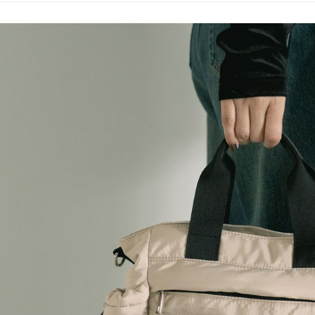
／ATM／
1.本服務
※ 請注意
每筆NT$8
用戶於交
絡購買商品
款買賣價
先享後付
付款後 7-
2.基於同
※ 交易是
每筆NT$8
資料（包
是否繳費成
用，由本
付客戶支
宅配
3.完整用
【注意事
每筆NT$8
１．透過由
交易，需
求債權轉
２．關於
３．未成
「AFTE
任。
４．使用「
即時審查
結果請求
５．嚴禁
形，恩沛
動。