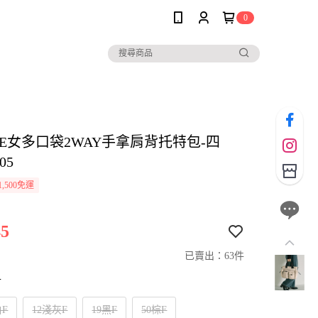
0
LE女多口袋2WAY手拿肩背托特包-四
05
,500免運
5
已賣出：63件
寸
白F
12淺灰F
19黑F
50棕F