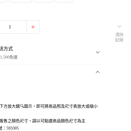
清除
紀錄
送方式
1,500免運
次付款
付款
點選下方放大鏡🔍圖示，即可將商品照及尺寸表放大或縮小
官網販售之顏色尺寸，請以可點選商品顏色尺寸為主
：593305