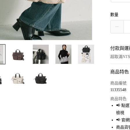
數量
付款與運
超取滿NT$
商品特色
付款方式
信用卡一
商品編號
11335548
超商取貨
商品特色
LINE Pay
📢 
檢視
Apple Pay
📢 
街口支付
商品貨號