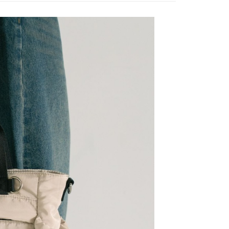
網路銀行／等多元方式進行付款，方視為交易完成。
係由「台灣大哥大股份有限公司」（以下簡稱本公司）所提供，讓
：結帳手續完成當下不需立刻繳費，但若您需要取消訂單，請聯
0，滿NT$1,500(含以上)免運費
易時，得透過本服務購買商品或服務，並由商店將買賣／分期付
的店家。未經商家同意取消之訂單仍視為有效，需透過AFTEE
金債權讓與本公司後，依約使用本公司帳單繳交帳款。
繳納相關費用。
11取貨
意付款使用「大哥付你分期」之契約關係目的，商店將以您的個人
否成功請以「AFTEE先享後付 」之結帳頁面顯示為準，若有關於
0，滿NT$1,500(含以上)免運費
含姓名、電話或地址）提供予台灣大哥大進項蒐集、處理及利
功／繳費後需取消欲退款等相關疑問，請聯繫「AFTEE先享後
公司與您本人進行分期帳單所需資料之確認、核對及更正。
援中心」
https://netprotections.freshdesk.com/support/home
戶服務條款，請詳閱以下連結：
https://oppay.tw/userRule
項】
0，滿NT$1,500(含以上)免運費
恩沛科技股份有限公司提供之「AFTEE先享後付」服務完成之
依本服務之必要範圍內提供個人資料，並將交易相關給付款項請
讓予恩沛科技股份有限公司。
個人資料處理事宜，請瀏覽以下網址：
https://aftee.tw/terms/#terms3
年的使用者請事先徵得法定代理人或監護人之同意方可使用
E先享後付」，若未經同意申辦者引起之損失，本公司不負相關責
AFTEE先享後付」時，將依據個別帳號之用戶狀況，依本公司
核予不同之上限額度；若仍有額度不足之情形，本公司將視審查
用戶進行身份認證。
一人註冊多個帳號或使用他人資訊註冊。若發現惡意使用之情
科技股份有限公司將有權停止該用戶之使用額度並採取法律行