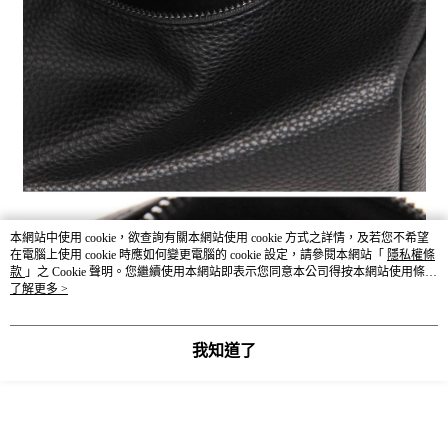
本網站中使用 cookie，欲查詢有關本網站使用 cookie 方式之詳情，及若您不希望
在電腦上使用 cookie 時應如何變更電腦的 cookie 設定，請參閱本網站「
隱私權條
款
」之 Cookie 聲明。您繼續使用本網站即表示您同意本公司得按本網站使用條款
之 Cookie 聲明使用 cookie。
了解更多 >
我知道了