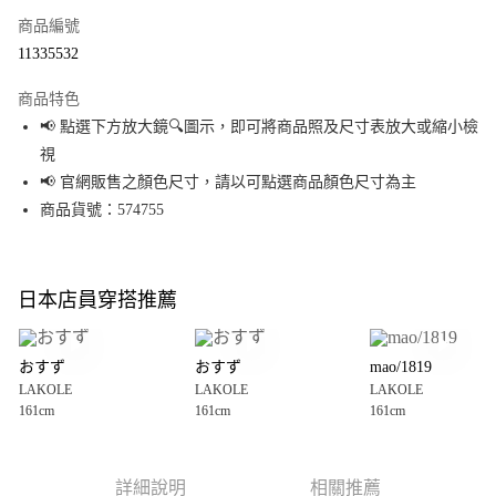
商品編號
超商取貨付款
11335532
LINE Pay
商品特色
Apple Pay
📢 點選下方放大鏡🔍圖示，即可將商品照及尺寸表放大或縮小檢
視
街口支付
📢 官網販售之顏色尺寸，請以可點選商品顏色尺寸為主
悠遊付
商品貨號：574755
Google Pay
全盈+PAY
日本店員穿搭推薦
大哥付你分期
相關說明
おすず
おすず
mao/1819
【大哥付你分期使用說明】
LAKOLE
LAKOLE
LAKOLE
AFTEE先享後付
1.本服務由台灣大哥大提供，台灣大哥大用戶可立即使用無須另外申請。
161cm
161cm
161cm
2.付款方式選擇「大哥付你分期」，訂單成立後會自動跳轉到大哥付的交易
相關說明
流程，驗證手機門號後，選擇欲分期的期數、繳款截止日，確認付款後即完
【關於「AFTEE先享後付」】
成交易。
AFTEE先享後付是「在收到商品之後才付款」的支付方式。 讓您購物簡單便
運送方式
3.實際核准額度、可分期數及費用金額請依後續交易確認頁面所載為準。
利好安心！
詳細說明
相關推薦