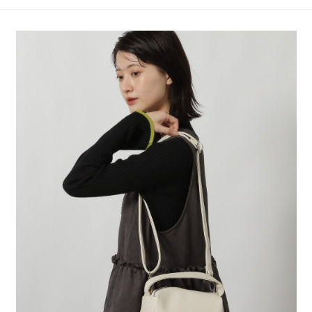
4.訂單成立30分鐘內，如未前往確認交易或遇審核未通過，訂單將自動取
１．簡單：不需註冊會員、不需綁卡、不需儲值。
全家 取貨付款
消。如遇「轉專審核」未通過狀況，表示未達大哥付你分期系統評分，恕無
２．便利：只要手機號碼，簡訊認證，即可結帳。
法說明評估內容。
每筆NT$80，滿NT$1,500(含以上)免運費
３．安心：先確認商品／服務後，再付款。
【繳款方式說明】
1.分期款項不併入電信帳單，「大哥付你分期」於每月結算日後寄送繳費提
付款後 全家取貨
【「AFTEE先享後付」結帳流程】
醒簡訊。
１．於結帳方式選擇「AFTEE先享後付」後，將跳轉至「AFTEE先享後付」
每筆NT$80，滿NT$1,500(含以上)免運費
2.透過簡訊連結打開帳單後，可選擇「超商條碼／台灣大直營門市／銀行轉
結帳頁面，進行簡訊認證並確認金額後，即可完成結帳。
帳／街口支付／iPASS MONEY」等通路繳費。
２．訂單成立數日內，您將收到繳費通知簡訊。
7-11 取貨付款
３．收到繳費通知簡訊後14天內，點擊此簡訊中的連結，可透過四大超商／
【注意事項】
每筆NT$80，滿NT$1,500(含以上)免運費
ATM／網路銀行／等多元方式進行付款，方視為交易完成。
1.本服務係由「台灣大哥大股份有限公司」（以下簡稱本公司）所提供，讓
※ 請注意：結帳手續完成當下不需立刻繳費，但若您需要取消訂單，請聯絡
用戶於交易時，得透過本服務購買商品或服務，並由商店將買賣／分期付款
付款後 7-11取貨
購買商品的店家。未經商家同意取消之訂單仍視為有效，需透過AFTEE先享
買賣價金債權讓與本公司後，依約使用本公司帳單繳交帳款。
後付繳納相關費用。
每筆NT$80，滿NT$1,500(含以上)免運費
2.基於同意付款使用「大哥付你分期」之契約關係目的，商店將以您的個人
※ 交易是否成功請以「AFTEE先享後付 」之結帳頁面顯示為準，若有關於
資料（包含姓名、電話或地址）提供予台灣大哥大進項蒐集、處理及利用，
是否繳費成功／繳費後需取消欲退款等相關疑問，請聯繫「AFTEE先享後付
宅配
由本公司與您本人進行分期帳單所需資料之確認、核對及更正。
客戶支援中心」
https://netprotections.freshdesk.com/support/home
3.完整用戶服務條款，請詳閱以下連結：
https://oppay.tw/userRule
每筆NT$80，滿NT$1,500(含以上)免運費
【注意事項】
１．透過由恩沛科技股份有限公司提供之「AFTEE先享後付」服務完成之交
易，需依本服務之必要範圍內提供個人資料，並將交易相關給付款項請求債
權轉讓予恩沛科技股份有限公司。
２．關於個人資料處理事宜，請瀏覽以下網址：
https://aftee.tw/terms/#terms3
３．未成年的使用者請事先徵得法定代理人或監護人之同意方可使用
「AFTEE先享後付」，若未經同意申辦者引起之損失，本公司不負相關責
任。