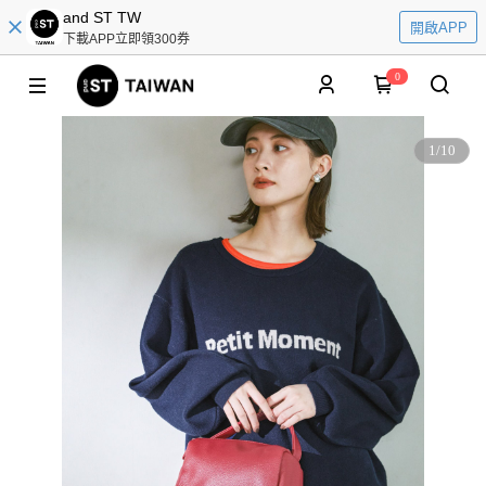
and ST TW
開啟APP
下載APP立即領300券
0
1
/
10