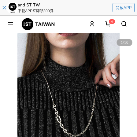
and ST TW
開啟APP
下載APP立即領300券
0
1
/
10