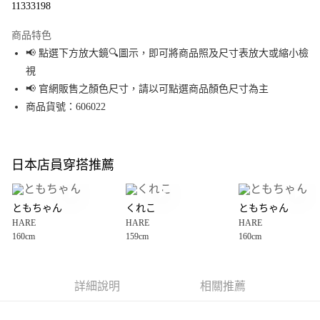
11333198
LINE Pay
商品特色
Apple Pay
📢 點選下方放大鏡🔍圖示，即可將商品照及尺寸表放大或縮小檢
視
街口支付
📢 官網販售之顏色尺寸，請以可點選商品顏色尺寸為主
悠遊付
商品貨號：606022
Google Pay
全盈+PAY
日本店員穿搭推薦
大哥付你分期
相關說明
ともちゃん
くれこ
ともちゃん
【大哥付你分期使用說明】
HARE
HARE
HARE
AFTEE先享後付
1.本服務由台灣大哥大提供，台灣大哥大用戶可立即使用無須另外申請。
160cm
159cm
160cm
2.付款方式選擇「大哥付你分期」，訂單成立後會自動跳轉到大哥付的交易
相關說明
流程，驗證手機門號後，選擇欲分期的期數、繳款截止日，確認付款後即完
【關於「AFTEE先享後付」】
成交易。
AFTEE先享後付是「在收到商品之後才付款」的支付方式。 讓您購物簡單便
運送方式
3.實際核准額度、可分期數及費用金額請依後續交易確認頁面所載為準。
利好安心！
詳細說明
相關推薦
4.訂單成立30分鐘內，如未前往確認交易或遇審核未通過，訂單將自動取
１．簡單：不需註冊會員、不需綁卡、不需儲值。
全家 取貨付款
消。如遇「轉專審核」未通過狀況，表示未達大哥付你分期系統評分，恕無
２．便利：只要手機號碼，簡訊認證，即可結帳。
法說明評估內容。