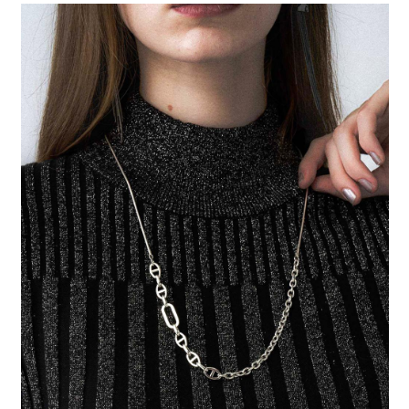
每筆NT$80，滿NT$888(含以上)免運費
３．安心：先確認商品／服務後，再付款。
【繳款方式說明】
1.分期款項不併入電信帳單，「大哥付你分期」於每月結算日後寄送繳費提
付款後 全家取貨
【「AFTEE先享後付」結帳流程】
醒簡訊。
１．於結帳方式選擇「AFTEE先享後付」後，將跳轉至「AFTEE先享後付」
每筆NT$80，滿NT$888(含以上)免運費
2.透過簡訊連結打開帳單後，可選擇「超商條碼／台灣大直營門市／銀行轉
結帳頁面，進行簡訊認證並確認金額後，即可完成結帳。
帳／街口支付／iPASS MONEY」等通路繳費。
２．訂單成立數日內，您將收到繳費通知簡訊。
7-11 取貨付款
３．收到繳費通知簡訊後14天內，點擊此簡訊中的連結，可透過四大超商／
【注意事項】
每筆NT$80，滿NT$1,500(含以上)免運費
ATM／網路銀行／等多元方式進行付款，方視為交易完成。
1.本服務係由「台灣大哥大股份有限公司」（以下簡稱本公司）所提供，讓
※ 請注意：結帳手續完成當下不需立刻繳費，但若您需要取消訂單，請聯絡
用戶於交易時，得透過本服務購買商品或服務，並由商店將買賣／分期付款
付款後 7-11取貨
購買商品的店家。未經商家同意取消之訂單仍視為有效，需透過AFTEE先享
買賣價金債權讓與本公司後，依約使用本公司帳單繳交帳款。
後付繳納相關費用。
每筆NT$80，滿NT$1,500(含以上)免運費
2.基於同意付款使用「大哥付你分期」之契約關係目的，商店將以您的個人
※ 交易是否成功請以「AFTEE先享後付 」之結帳頁面顯示為準，若有關於
資料（包含姓名、電話或地址）提供予台灣大哥大進項蒐集、處理及利用，
是否繳費成功／繳費後需取消欲退款等相關疑問，請聯繫「AFTEE先享後付
宅配
由本公司與您本人進行分期帳單所需資料之確認、核對及更正。
客戶支援中心」
https://netprotections.freshdesk.com/support/home
3.完整用戶服務條款，請詳閱以下連結：
https://oppay.tw/userRule
每筆NT$80，滿NT$1,500(含以上)免運費
【注意事項】
１．透過由恩沛科技股份有限公司提供之「AFTEE先享後付」服務完成之交
易，需依本服務之必要範圍內提供個人資料，並將交易相關給付款項請求債
權轉讓予恩沛科技股份有限公司。
２．關於個人資料處理事宜，請瀏覽以下網址：
https://aftee.tw/terms/#terms3
３．未成年的使用者請事先徵得法定代理人或監護人之同意方可使用
「AFTEE先享後付」，若未經同意申辦者引起之損失，本公司不負相關責
任。
４．使用「AFTEE先享後付」時，將依據個別帳號之用戶狀況，依本公司即
時審查核予不同之上限額度；若仍有額度不足之情形，本公司將視審查結果