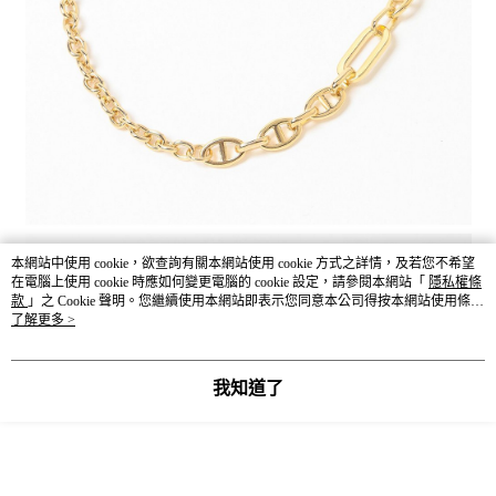
本網站中使用 cookie，欲查詢有關本網站使用 cookie 方式之詳情，及若您不希望
在電腦上使用 cookie 時應如何變更電腦的 cookie 設定，請參閱本網站「
隱私權條
款
」之 Cookie 聲明。您繼續使用本網站即表示您同意本公司得按本網站使用條款
之 Cookie 聲明使用 cookie。
了解更多 >
我知道了