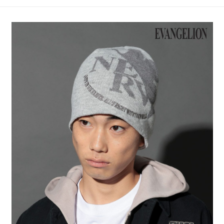
4.訂單成立30分鐘內，如未前往確認交易或遇審核未通過，訂單將自動取
１．簡單：不需註冊會員、不需綁卡、不需儲值。
全家 取貨付款
消。如遇「轉專審核」未通過狀況，表示未達大哥付你分期系統評分，恕無
２．便利：只要手機號碼，簡訊認證，即可結帳。
法說明評估內容。
每筆NT$80，滿NT$888(含以上)免運費
３．安心：先確認商品／服務後，再付款。
【繳款方式說明】
1.分期款項不併入電信帳單，「大哥付你分期」於每月結算日後寄送繳費提
付款後 全家取貨
【「AFTEE先享後付」結帳流程】
醒簡訊。
１．於結帳方式選擇「AFTEE先享後付」後，將跳轉至「AFTEE先享後付」
每筆NT$80，滿NT$888(含以上)免運費
2.透過簡訊連結打開帳單後，可選擇「超商條碼／台灣大直營門市／銀行轉
結帳頁面，進行簡訊認證並確認金額後，即可完成結帳。
帳／街口支付／iPASS MONEY」等通路繳費。
２．訂單成立數日內，您將收到繳費通知簡訊。
7-11 取貨付款
３．收到繳費通知簡訊後14天內，點擊此簡訊中的連結，可透過四大超商／
【注意事項】
每筆NT$80，滿NT$1,500(含以上)免運費
ATM／網路銀行／等多元方式進行付款，方視為交易完成。
1.本服務係由「台灣大哥大股份有限公司」（以下簡稱本公司）所提供，讓
※ 請注意：結帳手續完成當下不需立刻繳費，但若您需要取消訂單，請聯絡
用戶於交易時，得透過本服務購買商品或服務，並由商店將買賣／分期付款
付款後 7-11取貨
購買商品的店家。未經商家同意取消之訂單仍視為有效，需透過AFTEE先享
買賣價金債權讓與本公司後，依約使用本公司帳單繳交帳款。
後付繳納相關費用。
每筆NT$80，滿NT$1,500(含以上)免運費
2.基於同意付款使用「大哥付你分期」之契約關係目的，商店將以您的個人
※ 交易是否成功請以「AFTEE先享後付 」之結帳頁面顯示為準，若有關於
資料（包含姓名、電話或地址）提供予台灣大哥大進項蒐集、處理及利用，
是否繳費成功／繳費後需取消欲退款等相關疑問，請聯繫「AFTEE先享後付
宅配
由本公司與您本人進行分期帳單所需資料之確認、核對及更正。
客戶支援中心」
https://netprotections.freshdesk.com/support/home
3.完整用戶服務條款，請詳閱以下連結：
https://oppay.tw/userRule
每筆NT$80，滿NT$1,500(含以上)免運費
【注意事項】
１．透過由恩沛科技股份有限公司提供之「AFTEE先享後付」服務完成之交
易，需依本服務之必要範圍內提供個人資料，並將交易相關給付款項請求債
權轉讓予恩沛科技股份有限公司。
２．關於個人資料處理事宜，請瀏覽以下網址：
https://aftee.tw/terms/#terms3
３．未成年的使用者請事先徵得法定代理人或監護人之同意方可使用
「AFTEE先享後付」，若未經同意申辦者引起之損失，本公司不負相關責
任。