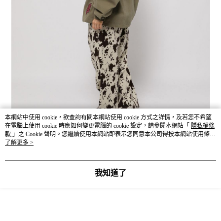
本網站中使用 cookie，欲查詢有關本網站使用 cookie 方式之詳情，及若您不希望
在電腦上使用 cookie 時應如何變更電腦的 cookie 設定，請參閱本網站「
隱私權條
款
」之 Cookie 聲明。您繼續使用本網站即表示您同意本公司得按本網站使用條款
之 Cookie 聲明使用 cookie。
了解更多 >
我知道了