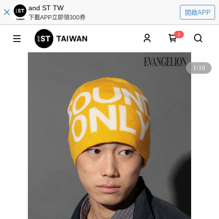
and ST TW
開啟APP
下載APP立即領300券
0
1
/
10