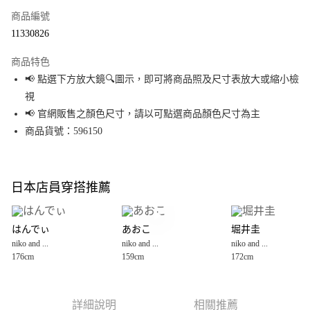
商品編號
超商取貨付款
11330826
LINE Pay
商品特色
Apple Pay
📢 點選下方放大鏡🔍圖示，即可將商品照及尺寸表放大或縮小檢
視
街口支付
📢 官網販售之顏色尺寸，請以可點選商品顏色尺寸為主
悠遊付
商品貨號：596150
Google Pay
全盈+PAY
日本店員穿搭推薦
大哥付你分期
相關說明
はんでぃ
あおこ
堀井圭
【大哥付你分期使用說明】
niko and ...
niko and ...
niko and ...
AFTEE先享後付
1.本服務由台灣大哥大提供，台灣大哥大用戶可立即使用無須另外申請。
176cm
159cm
172cm
2.付款方式選擇「大哥付你分期」，訂單成立後會自動跳轉到大哥付的交易
相關說明
流程，驗證手機門號後，選擇欲分期的期數、繳款截止日，確認付款後即完
【關於「AFTEE先享後付」】
成交易。
AFTEE先享後付是「在收到商品之後才付款」的支付方式。 讓您購物簡單便
運送方式
3.實際核准額度、可分期數及費用金額請依後續交易確認頁面所載為準。
利好安心！
詳細說明
相關推薦