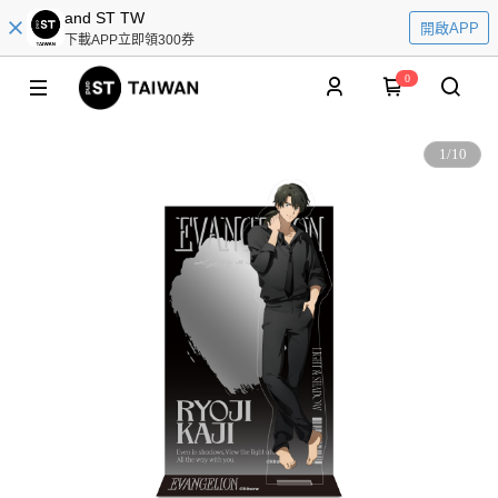
and ST TW
開啟APP
下載APP立即領300券
0
1
/
10