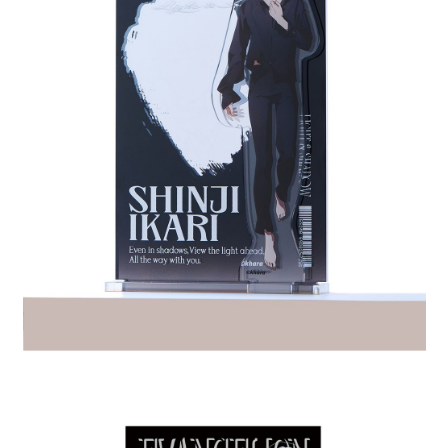
全家 取貨付款
消。如遇「轉專審核」未通過狀況，表示未達大哥付你分期系統評分，恕無
２．便利：只要手機號碼，簡訊認證，即可結帳。
法說明評估內容。
每筆NT$80，滿NT$888(含以上)免運費
３．安心：先確認商品／服務後，再付款。
【繳款方式說明】
1.分期款項不併入電信帳單，「大哥付你分期」於每月結算日後寄送繳費提
付款後 全家取貨
【「AFTEE先享後付」結帳流程】
醒簡訊。
１．於結帳方式選擇「AFTEE先享後付」後，將跳轉至「AFTEE先享後付」
每筆NT$80，滿NT$888(含以上)免運費
2.透過簡訊連結打開帳單後，可選擇「超商條碼／台灣大直營門市／銀行轉
結帳頁面，進行簡訊認證並確認金額後，即可完成結帳。
帳／街口支付／iPASS MONEY」等通路繳費。
２．訂單成立數日內，您將收到繳費通知簡訊。
7-11 取貨付款
３．收到繳費通知簡訊後14天內，點擊此簡訊中的連結，可透過四大超商／
【注意事項】
每筆NT$80，滿NT$1,500(含以上)免運費
ATM／網路銀行／等多元方式進行付款，方視為交易完成。
1.本服務係由「台灣大哥大股份有限公司」（以下簡稱本公司）所提供，讓
※ 請注意：結帳手續完成當下不需立刻繳費，但若您需要取消訂單，請聯絡
用戶於交易時，得透過本服務購買商品或服務，並由商店將買賣／分期付款
付款後 7-11取貨
購買商品的店家。未經商家同意取消之訂單仍視為有效，需透過AFTEE先享
買賣價金債權讓與本公司後，依約使用本公司帳單繳交帳款。
後付繳納相關費用。
每筆NT$80，滿NT$1,500(含以上)免運費
2.基於同意付款使用「大哥付你分期」之契約關係目的，商店將以您的個人
※ 交易是否成功請以「AFTEE先享後付 」之結帳頁面顯示為準，若有關於
資料（包含姓名、電話或地址）提供予台灣大哥大進項蒐集、處理及利用，
是否繳費成功／繳費後需取消欲退款等相關疑問，請聯繫「AFTEE先享後付
宅配
由本公司與您本人進行分期帳單所需資料之確認、核對及更正。
客戶支援中心」
https://netprotections.freshdesk.com/support/home
3.完整用戶服務條款，請詳閱以下連結：
https://oppay.tw/userRule
每筆NT$80，滿NT$1,500(含以上)免運費
【注意事項】
１．透過由恩沛科技股份有限公司提供之「AFTEE先享後付」服務完成之交
易，需依本服務之必要範圍內提供個人資料，並將交易相關給付款項請求債
權轉讓予恩沛科技股份有限公司。
２．關於個人資料處理事宜，請瀏覽以下網址：
https://aftee.tw/terms/#terms3
３．未成年的使用者請事先徵得法定代理人或監護人之同意方可使用
「AFTEE先享後付」，若未經同意申辦者引起之損失，本公司不負相關責
任。
４．使用「AFTEE先享後付」時，將依據個別帳號之用戶狀況，依本公司即