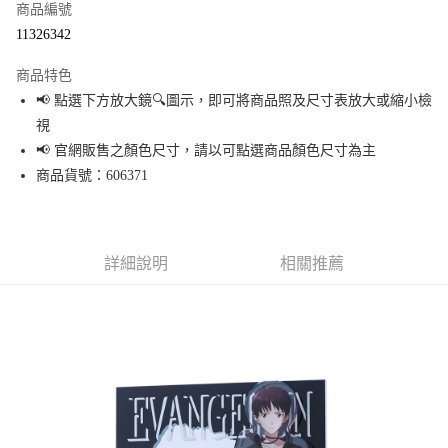
商品編號
超商取貨付款
11326342
LINE Pay
商品特色
Apple Pay
📢 點選下方放大鏡🔍圖示，即可將商品照及尺寸表放大或縮小檢
視
街口支付
📢 官網販售之顏色尺寸，請以可點選商品顏色尺寸為主
悠遊付
商品貨號：606371
Google Pay
全盈+PAY
詳細說明
相關推薦
大哥付你分期
相關說明
【大哥付你分期使用說明】
AFTEE先享後付
1.本服務由台灣大哥大提供，台灣大哥大用戶可立即使用無須另外申請。
2.付款方式選擇「大哥付你分期」，訂單成立後會自動跳轉到大哥付的交易
相關說明
流程，驗證手機門號後，選擇欲分期的期數、繳款截止日，確認付款後即完
【關於「AFTEE先享後付」】
成交易。
AFTEE先享後付是「在收到商品之後才付款」的支付方式。 讓您購物簡單便
運送方式
3.實際核准額度、可分期數及費用金額請依後續交易確認頁面所載為準。
利好安心！
4.訂單成立30分鐘內，如未前往確認交易或遇審核未通過，訂單將自動取
１．簡單：不需註冊會員、不需綁卡、不需儲值。