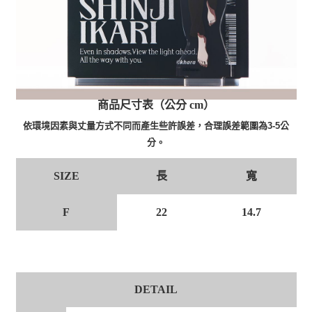
商品尺寸表（公分 cm）
依環境因素與丈量方式不同而產生些許誤差，合理誤差範圍為3-5公
分。
長
寬
SIZE
F
22
14.7
DETAIL