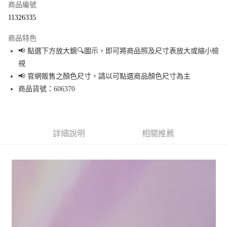
商品編號
超商取貨付款
11326335
LINE Pay
商品特色
Apple Pay
📢 點選下方放大鏡🔍圖示，即可將商品照及尺寸表放大或縮小檢
視
街口支付
📢 官網販售之顏色尺寸，請以可點選商品顏色尺寸為主
悠遊付
商品貨號：606370
Google Pay
全盈+PAY
詳細說明
相關推薦
大哥付你分期
相關說明
【大哥付你分期使用說明】
AFTEE先享後付
1.本服務由台灣大哥大提供，台灣大哥大用戶可立即使用無須另外申請。
2.付款方式選擇「大哥付你分期」，訂單成立後會自動跳轉到大哥付的交易
相關說明
流程，驗證手機門號後，選擇欲分期的期數、繳款截止日，確認付款後即完
【關於「AFTEE先享後付」】
成交易。
AFTEE先享後付是「在收到商品之後才付款」的支付方式。 讓您購物簡單便
運送方式
3.實際核准額度、可分期數及費用金額請依後續交易確認頁面所載為準。
利好安心！
4.訂單成立30分鐘內，如未前往確認交易或遇審核未通過，訂單將自動取
１．簡單：不需註冊會員、不需綁卡、不需儲值。