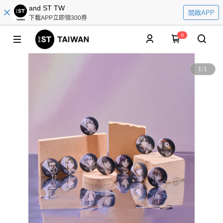
and ST TW
開啟APP
下載APP立即領300券
0
1
/
1