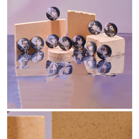
全家 取貨付款
消。如遇「轉專審核」未通過狀況，表示未達大哥付你分期系統評分，恕無
２．便利：只要手機號碼，簡訊認證，即可結帳。
法說明評估內容。
每筆NT$80，滿NT$888(含以上)免運費
３．安心：先確認商品／服務後，再付款。
【繳款方式說明】
1.分期款項不併入電信帳單，「大哥付你分期」於每月結算日後寄送繳費提
付款後 全家取貨
【「AFTEE先享後付」結帳流程】
醒簡訊。
１．於結帳方式選擇「AFTEE先享後付」後，將跳轉至「AFTEE先享後付」
每筆NT$80，滿NT$888(含以上)免運費
2.透過簡訊連結打開帳單後，可選擇「超商條碼／台灣大直營門市／銀行轉
結帳頁面，進行簡訊認證並確認金額後，即可完成結帳。
帳／街口支付／iPASS MONEY」等通路繳費。
２．訂單成立數日內，您將收到繳費通知簡訊。
7-11 取貨付款
３．收到繳費通知簡訊後14天內，點擊此簡訊中的連結，可透過四大超商／
【注意事項】
每筆NT$80，滿NT$1,500(含以上)免運費
ATM／網路銀行／等多元方式進行付款，方視為交易完成。
1.本服務係由「台灣大哥大股份有限公司」（以下簡稱本公司）所提供，讓
※ 請注意：結帳手續完成當下不需立刻繳費，但若您需要取消訂單，請聯絡
用戶於交易時，得透過本服務購買商品或服務，並由商店將買賣／分期付款
付款後 7-11取貨
購買商品的店家。未經商家同意取消之訂單仍視為有效，需透過AFTEE先享
買賣價金債權讓與本公司後，依約使用本公司帳單繳交帳款。
後付繳納相關費用。
每筆NT$80，滿NT$1,500(含以上)免運費
2.基於同意付款使用「大哥付你分期」之契約關係目的，商店將以您的個人
※ 交易是否成功請以「AFTEE先享後付 」之結帳頁面顯示為準，若有關於
資料（包含姓名、電話或地址）提供予台灣大哥大進項蒐集、處理及利用，
是否繳費成功／繳費後需取消欲退款等相關疑問，請聯繫「AFTEE先享後付
宅配
由本公司與您本人進行分期帳單所需資料之確認、核對及更正。
客戶支援中心」
https://netprotections.freshdesk.com/support/home
3.完整用戶服務條款，請詳閱以下連結：
https://oppay.tw/userRule
每筆NT$80，滿NT$1,500(含以上)免運費
【注意事項】
１．透過由恩沛科技股份有限公司提供之「AFTEE先享後付」服務完成之交
易，需依本服務之必要範圍內提供個人資料，並將交易相關給付款項請求債
權轉讓予恩沛科技股份有限公司。
２．關於個人資料處理事宜，請瀏覽以下網址：
https://aftee.tw/terms/#terms3
３．未成年的使用者請事先徵得法定代理人或監護人之同意方可使用
「AFTEE先享後付」，若未經同意申辦者引起之損失，本公司不負相關責
任。
４．使用「AFTEE先享後付」時，將依據個別帳號之用戶狀況，依本公司即