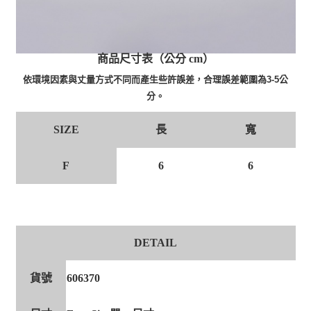
商品尺寸表（公分 cm）
依環境因素與丈量方式不同而產生些許誤差，合理誤差範圍為3-5公
分。
長
寬
SIZE
F
6
6
DETAIL
貨號
606370