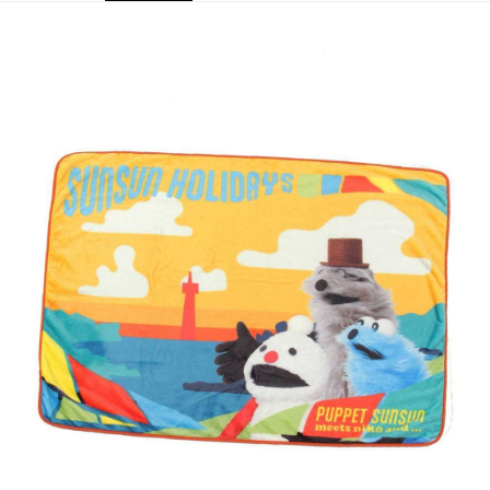
全家 取貨付款
消。如遇「轉專審核」未通過狀況，表示未達大哥付你分期系統評分，恕無
２．便利：只要手機號碼，簡訊認證，即可結帳。
法說明評估內容。
每筆NT$80，滿NT$1,500(含以上)免運費
３．安心：先確認商品／服務後，再付款。
【繳款方式說明】
1.分期款項不併入電信帳單，「大哥付你分期」於每月結算日後寄送繳費提
付款後 全家取貨
【「AFTEE先享後付」結帳流程】
醒簡訊。
１．於結帳方式選擇「AFTEE先享後付」後，將跳轉至「AFTEE先享後付」
每筆NT$80，滿NT$1,500(含以上)免運費
2.透過簡訊連結打開帳單後，可選擇「超商條碼／台灣大直營門市／銀行轉
結帳頁面，進行簡訊認證並確認金額後，即可完成結帳。
帳／街口支付／iPASS MONEY」等通路繳費。
２．訂單成立數日內，您將收到繳費通知簡訊。
7-11 取貨付款
３．收到繳費通知簡訊後14天內，點擊此簡訊中的連結，可透過四大超商／
【注意事項】
每筆NT$80，滿NT$1,500(含以上)免運費
ATM／網路銀行／等多元方式進行付款，方視為交易完成。
1.本服務係由「台灣大哥大股份有限公司」（以下簡稱本公司）所提供，讓
※ 請注意：結帳手續完成當下不需立刻繳費，但若您需要取消訂單，請聯絡
用戶於交易時，得透過本服務購買商品或服務，並由商店將買賣／分期付款
付款後 7-11取貨
購買商品的店家。未經商家同意取消之訂單仍視為有效，需透過AFTEE先享
買賣價金債權讓與本公司後，依約使用本公司帳單繳交帳款。
後付繳納相關費用。
每筆NT$80，滿NT$1,500(含以上)免運費
2.基於同意付款使用「大哥付你分期」之契約關係目的，商店將以您的個人
※ 交易是否成功請以「AFTEE先享後付 」之結帳頁面顯示為準，若有關於
資料（包含姓名、電話或地址）提供予台灣大哥大進項蒐集、處理及利用，
是否繳費成功／繳費後需取消欲退款等相關疑問，請聯繫「AFTEE先享後付
宅配
由本公司與您本人進行分期帳單所需資料之確認、核對及更正。
客戶支援中心」
https://netprotections.freshdesk.com/support/home
3.完整用戶服務條款，請詳閱以下連結：
https://oppay.tw/userRule
每筆NT$80，滿NT$1,500(含以上)免運費
【注意事項】
１．透過由恩沛科技股份有限公司提供之「AFTEE先享後付」服務完成之交
易，需依本服務之必要範圍內提供個人資料，並將交易相關給付款項請求債
權轉讓予恩沛科技股份有限公司。
２．關於個人資料處理事宜，請瀏覽以下網址：
https://aftee.tw/terms/#terms3
３．未成年的使用者請事先徵得法定代理人或監護人之同意方可使用
「AFTEE先享後付」，若未經同意申辦者引起之損失，本公司不負相關責
任。
４．使用「AFTEE先享後付」時，將依據個別帳號之用戶狀況，依本公司即