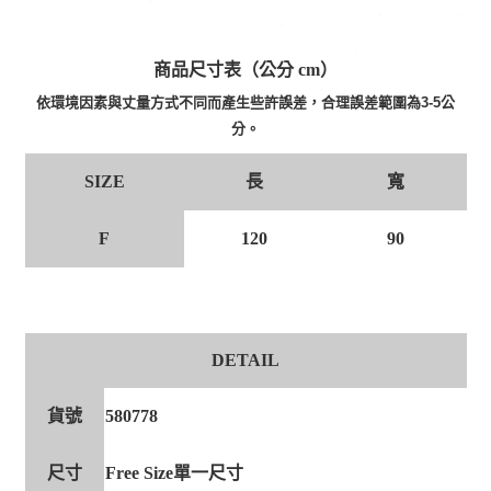
商品尺寸表（公分 cm）
依環境因素與丈量方式不同而產生些許誤差，合理誤差範圍為3-5公
分。
長
寬
SIZE
F
120
90
DETAIL
貨號
580778
尺寸
Free Size單一尺寸