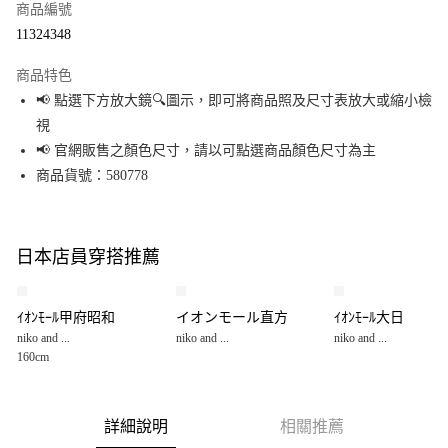
商品編號
超商取貨付款
11324348
LINE Pay
商品特色
Apple Pay
📢 點選下方放大鏡🔍圖示，即可將商品照及尺寸表放大或縮小檢
視
街口支付
📢 官網販售之顏色尺寸，請以可點選商品顏色尺寸為主
悠遊付
商品貨號：580778
Google Pay
全盈+PAY
日本店員穿搭推薦
大哥付你分期
相關說明
ｲｵﾝﾓｰﾙ甲府昭和
イオンモール直方
ｲｵﾝﾓｰﾙ大日
【大哥付你分期使用說明】
niko and ...
niko and ...
niko and ...
AFTEE先享後付
1.本服務由台灣大哥大提供，台灣大哥大用戶可立即使用無須另外申請。
160cm
2.付款方式選擇「大哥付你分期」，訂單成立後會自動跳轉到大哥付的交易
相關說明
流程，驗證手機門號後，選擇欲分期的期數、繳款截止日，確認付款後即完
【關於「AFTEE先享後付」】
成交易。
AFTEE先享後付是「在收到商品之後才付款」的支付方式。 讓您購物簡單便
運送方式
3.實際核准額度、可分期數及費用金額請依後續交易確認頁面所載為準。
利好安心！
詳細說明
相關推薦
4.訂單成立30分鐘內，如未前往確認交易或遇審核未通過，訂單將自動取
１．簡單：不需註冊會員、不需綁卡、不需儲值。