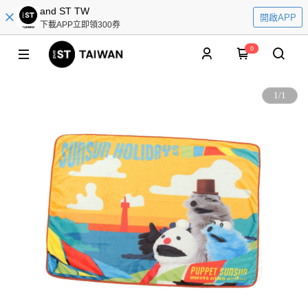
and ST TW
開啟APP
下載APP立即領300券
0
1
/
1