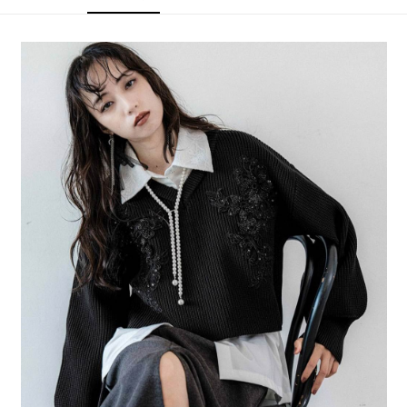
4.訂單成立30分鐘內，如未前往確認交易或遇審核未通過，訂單將自動取
１．簡單：不需註冊會員、不需綁卡、不需儲值。
全家 取貨付款
消。如遇「轉專審核」未通過狀況，表示未達大哥付你分期系統評分，恕無
２．便利：只要手機號碼，簡訊認證，即可結帳。
法說明評估內容。
每筆NT$80，滿NT$1,500(含以上)免運費
３．安心：先確認商品／服務後，再付款。
【繳款方式說明】
1.分期款項不併入電信帳單，「大哥付你分期」於每月結算日後寄送繳費提
付款後 全家取貨
【「AFTEE先享後付」結帳流程】
醒簡訊。
１．於結帳方式選擇「AFTEE先享後付」後，將跳轉至「AFTEE先享後付」
每筆NT$80，滿NT$1,500(含以上)免運費
2.透過簡訊連結打開帳單後，可選擇「超商條碼／台灣大直營門市／銀行轉
結帳頁面，進行簡訊認證並確認金額後，即可完成結帳。
帳／街口支付／iPASS MONEY」等通路繳費。
２．訂單成立數日內，您將收到繳費通知簡訊。
7-11 取貨付款
３．收到繳費通知簡訊後14天內，點擊此簡訊中的連結，可透過四大超商／
【注意事項】
每筆NT$80，滿NT$1,500(含以上)免運費
ATM／網路銀行／等多元方式進行付款，方視為交易完成。
1.本服務係由「台灣大哥大股份有限公司」（以下簡稱本公司）所提供，讓
※ 請注意：結帳手續完成當下不需立刻繳費，但若您需要取消訂單，請聯絡
用戶於交易時，得透過本服務購買商品或服務，並由商店將買賣／分期付款
付款後 7-11取貨
購買商品的店家。未經商家同意取消之訂單仍視為有效，需透過AFTEE先享
買賣價金債權讓與本公司後，依約使用本公司帳單繳交帳款。
後付繳納相關費用。
每筆NT$80，滿NT$1,500(含以上)免運費
2.基於同意付款使用「大哥付你分期」之契約關係目的，商店將以您的個人
※ 交易是否成功請以「AFTEE先享後付 」之結帳頁面顯示為準，若有關於
資料（包含姓名、電話或地址）提供予台灣大哥大進項蒐集、處理及利用，
是否繳費成功／繳費後需取消欲退款等相關疑問，請聯繫「AFTEE先享後付
宅配
由本公司與您本人進行分期帳單所需資料之確認、核對及更正。
客戶支援中心」
https://netprotections.freshdesk.com/support/home
3.完整用戶服務條款，請詳閱以下連結：
https://oppay.tw/userRule
每筆NT$80，滿NT$1,500(含以上)免運費
【注意事項】
１．透過由恩沛科技股份有限公司提供之「AFTEE先享後付」服務完成之交
易，需依本服務之必要範圍內提供個人資料，並將交易相關給付款項請求債
權轉讓予恩沛科技股份有限公司。
２．關於個人資料處理事宜，請瀏覽以下網址：
https://aftee.tw/terms/#terms3
３．未成年的使用者請事先徵得法定代理人或監護人之同意方可使用
「AFTEE先享後付」，若未經同意申辦者引起之損失，本公司不負相關責
任。