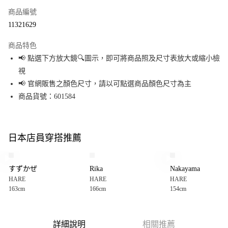
商品編號
超商取貨付款
11321629
LINE Pay
商品特色
Apple Pay
📢 點選下方放大鏡🔍圖示，即可將商品照及尺寸表放大或縮小檢
視
街口支付
📢 官網販售之顏色尺寸，請以可點選商品顏色尺寸為主
悠遊付
商品貨號：601584
Google Pay
全盈+PAY
日本店員穿搭推薦
大哥付你分期
相關說明
すずかぜ
Rika
Nakayama
【大哥付你分期使用說明】
HARE
HARE
HARE
AFTEE先享後付
1.本服務由台灣大哥大提供，台灣大哥大用戶可立即使用無須另外申請。
163cm
166cm
154cm
2.付款方式選擇「大哥付你分期」，訂單成立後會自動跳轉到大哥付的交易
相關說明
流程，驗證手機門號後，選擇欲分期的期數、繳款截止日，確認付款後即完
【關於「AFTEE先享後付」】
成交易。
AFTEE先享後付是「在收到商品之後才付款」的支付方式。 讓您購物簡單便
運送方式
3.實際核准額度、可分期數及費用金額請依後續交易確認頁面所載為準。
利好安心！
詳細說明
相關推薦