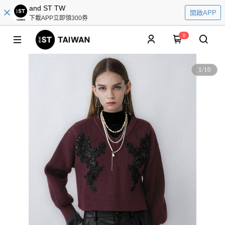
and ST TW
開啟APP
下載APP立即領300券
0
1
/
10