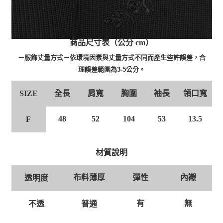
商品尺寸表（公分 cm）
－服飾丈量方式－依環境因素與丈量方式不同而產生些許誤差，合
理誤差範圍為3-5公分。
全長
肩寬
胸圍
袖長
領口寬
SIZE
48
52
104
53
13.5
F
材質說明
布料薄厚
彈性
內襯
透明度
有
無
普通
不透