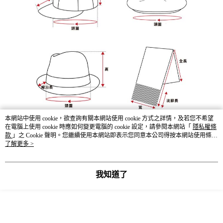
本網站中使用 cookie，欲查詢有關本網站使用 cookie 方式之詳情，及若您不希望
在電腦上使用 cookie 時應如何變更電腦的 cookie 設定，請參閱本網站「
隱私權條
款
」之 Cookie 聲明。您繼續使用本網站即表示您同意本公司得按本網站使用條款
之 Cookie 聲明使用 cookie。
了解更多 >
我知道了