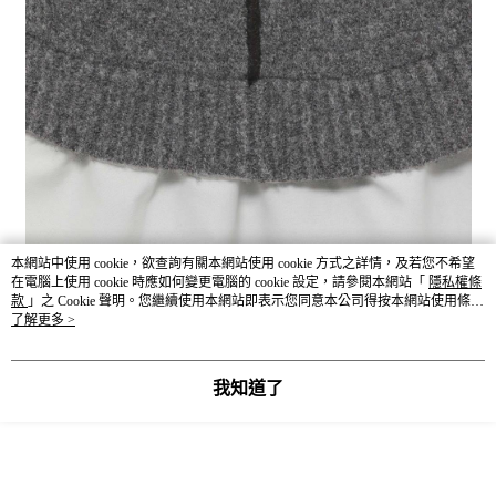
本網站中使用 cookie，欲查詢有關本網站使用 cookie 方式之詳情，及若您不希望
在電腦上使用 cookie 時應如何變更電腦的 cookie 設定，請參閱本網站「
隱私權條
款
」之 Cookie 聲明。您繼續使用本網站即表示您同意本公司得按本網站使用條款
之 Cookie 聲明使用 cookie。
了解更多 >
我知道了