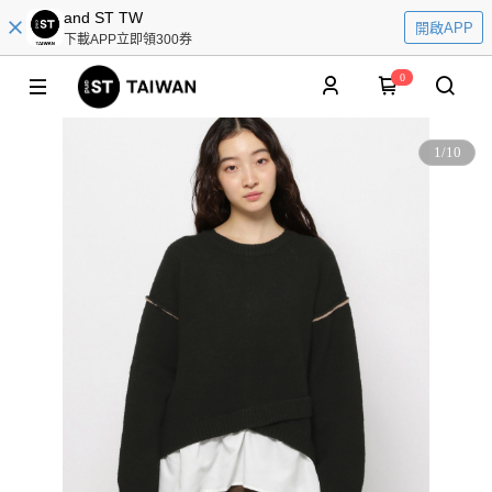
and ST TW
開啟APP
下載APP立即領300券
0
1
/
10