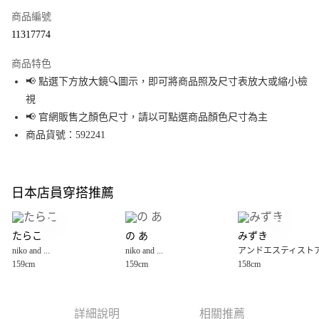
商品編號
超商取貨付款
11317774
LINE Pay
商品特色
Apple Pay
📢 點選下方放大鏡🔍圖示，即可將商品照及尺寸表放大或縮小檢
視
街口支付
📢 官網販售之顏色尺寸，請以可點選商品顏色尺寸為主
悠遊付
商品貨號：592241
Google Pay
全盈+PAY
日本店員穿搭推薦
大哥付你分期
相關說明
たらこ
の あ
みずき
【大哥付你分期使用說明】
niko and ...
niko and ...
アンドエスティスト
AFTEE先享後付
1.本服務由台灣大哥大提供，台灣大哥大用戶可立即使用無須另外申請。
159cm
159cm
158cm
2.付款方式選擇「大哥付你分期」，訂單成立後會自動跳轉到大哥付的交易
相關說明
流程，驗證手機門號後，選擇欲分期的期數、繳款截止日，確認付款後即完
【關於「AFTEE先享後付」】
成交易。
AFTEE先享後付是「在收到商品之後才付款」的支付方式。 讓您購物簡單便
運送方式
3.實際核准額度、可分期數及費用金額請依後續交易確認頁面所載為準。
利好安心！
詳細說明
相關推薦