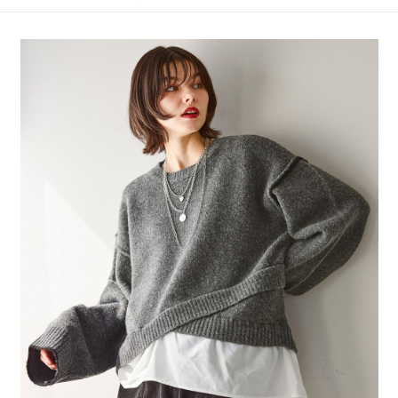
4.訂單成立30分鐘內，如未前往確認交易或遇審核未通過，訂單將自動取
１．簡單：不需註冊會員、不需綁卡、不需儲值。
全家 取貨付款
消。如遇「轉專審核」未通過狀況，表示未達大哥付你分期系統評分，恕無
２．便利：只要手機號碼，簡訊認證，即可結帳。
法說明評估內容。
每筆NT$80，滿NT$1,500(含以上)免運費
３．安心：先確認商品／服務後，再付款。
【繳款方式說明】
1.分期款項不併入電信帳單，「大哥付你分期」於每月結算日後寄送繳費提
付款後 全家取貨
【「AFTEE先享後付」結帳流程】
醒簡訊。
１．於結帳方式選擇「AFTEE先享後付」後，將跳轉至「AFTEE先享後付」
每筆NT$80，滿NT$1,500(含以上)免運費
2.透過簡訊連結打開帳單後，可選擇「超商條碼／台灣大直營門市／銀行轉
結帳頁面，進行簡訊認證並確認金額後，即可完成結帳。
帳／街口支付／iPASS MONEY」等通路繳費。
２．訂單成立數日內，您將收到繳費通知簡訊。
7-11 取貨付款
３．收到繳費通知簡訊後14天內，點擊此簡訊中的連結，可透過四大超商／
【注意事項】
每筆NT$80，滿NT$1,500(含以上)免運費
ATM／網路銀行／等多元方式進行付款，方視為交易完成。
1.本服務係由「台灣大哥大股份有限公司」（以下簡稱本公司）所提供，讓
※ 請注意：結帳手續完成當下不需立刻繳費，但若您需要取消訂單，請聯絡
用戶於交易時，得透過本服務購買商品或服務，並由商店將買賣／分期付款
付款後 7-11取貨
購買商品的店家。未經商家同意取消之訂單仍視為有效，需透過AFTEE先享
買賣價金債權讓與本公司後，依約使用本公司帳單繳交帳款。
後付繳納相關費用。
每筆NT$80，滿NT$1,500(含以上)免運費
2.基於同意付款使用「大哥付你分期」之契約關係目的，商店將以您的個人
※ 交易是否成功請以「AFTEE先享後付 」之結帳頁面顯示為準，若有關於
資料（包含姓名、電話或地址）提供予台灣大哥大進項蒐集、處理及利用，
是否繳費成功／繳費後需取消欲退款等相關疑問，請聯繫「AFTEE先享後付
宅配
由本公司與您本人進行分期帳單所需資料之確認、核對及更正。
客戶支援中心」
https://netprotections.freshdesk.com/support/home
3.完整用戶服務條款，請詳閱以下連結：
https://oppay.tw/userRule
每筆NT$80，滿NT$1,500(含以上)免運費
【注意事項】
１．透過由恩沛科技股份有限公司提供之「AFTEE先享後付」服務完成之交
易，需依本服務之必要範圍內提供個人資料，並將交易相關給付款項請求債
權轉讓予恩沛科技股份有限公司。
２．關於個人資料處理事宜，請瀏覽以下網址：
https://aftee.tw/terms/#terms3
３．未成年的使用者請事先徵得法定代理人或監護人之同意方可使用
「AFTEE先享後付」，若未經同意申辦者引起之損失，本公司不負相關責
任。