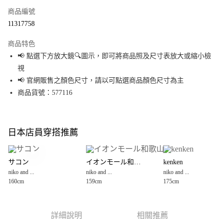
商品編號
超商取貨付款
11317758
LINE Pay
商品特色
Apple Pay
📢 點選下方放大鏡🔍圖示，即可將商品照及尺寸表放大或縮小檢
視
街口支付
📢 官網販售之顏色尺寸，請以可點選商品顏色尺寸為主
悠遊付
商品貨號：577116
Google Pay
全盈+PAY
日本店員穿搭推薦
大哥付你分期
相關說明
サコン
イオンモール和歌山
kenken
【大哥付你分期使用說明】
niko and ...
niko and ...
niko and ...
AFTEE先享後付
1.本服務由台灣大哥大提供，台灣大哥大用戶可立即使用無須另外申請。
160cm
159cm
175cm
2.付款方式選擇「大哥付你分期」，訂單成立後會自動跳轉到大哥付的交易
相關說明
流程，驗證手機門號後，選擇欲分期的期數、繳款截止日，確認付款後即完
【關於「AFTEE先享後付」】
成交易。
AFTEE先享後付是「在收到商品之後才付款」的支付方式。 讓您購物簡單便
運送方式
3.實際核准額度、可分期數及費用金額請依後續交易確認頁面所載為準。
利好安心！
詳細說明
相關推薦