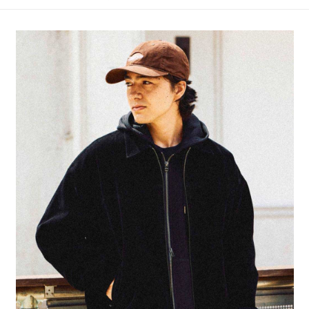
4.訂單成立30分鐘內，如未前往確認交易或遇審核未通過，訂單將自動取
１．簡單：不需註冊會員、不需綁卡、不需儲值。
全家 取貨付款
消。如遇「轉專審核」未通過狀況，表示未達大哥付你分期系統評分，恕無
２．便利：只要手機號碼，簡訊認證，即可結帳。
法說明評估內容。
每筆NT$80，滿NT$1,500(含以上)免運費
３．安心：先確認商品／服務後，再付款。
【繳款方式說明】
1.分期款項不併入電信帳單，「大哥付你分期」於每月結算日後寄送繳費提
付款後 全家取貨
【「AFTEE先享後付」結帳流程】
醒簡訊。
１．於結帳方式選擇「AFTEE先享後付」後，將跳轉至「AFTEE先享後付」
每筆NT$80，滿NT$1,500(含以上)免運費
2.透過簡訊連結打開帳單後，可選擇「超商條碼／台灣大直營門市／銀行轉
結帳頁面，進行簡訊認證並確認金額後，即可完成結帳。
帳／街口支付／iPASS MONEY」等通路繳費。
２．訂單成立數日內，您將收到繳費通知簡訊。
7-11 取貨付款
３．收到繳費通知簡訊後14天內，點擊此簡訊中的連結，可透過四大超商／
【注意事項】
每筆NT$80，滿NT$1,500(含以上)免運費
ATM／網路銀行／等多元方式進行付款，方視為交易完成。
1.本服務係由「台灣大哥大股份有限公司」（以下簡稱本公司）所提供，讓
※ 請注意：結帳手續完成當下不需立刻繳費，但若您需要取消訂單，請聯絡
用戶於交易時，得透過本服務購買商品或服務，並由商店將買賣／分期付款
付款後 7-11取貨
購買商品的店家。未經商家同意取消之訂單仍視為有效，需透過AFTEE先享
買賣價金債權讓與本公司後，依約使用本公司帳單繳交帳款。
後付繳納相關費用。
每筆NT$80，滿NT$1,500(含以上)免運費
2.基於同意付款使用「大哥付你分期」之契約關係目的，商店將以您的個人
※ 交易是否成功請以「AFTEE先享後付 」之結帳頁面顯示為準，若有關於
資料（包含姓名、電話或地址）提供予台灣大哥大進項蒐集、處理及利用，
是否繳費成功／繳費後需取消欲退款等相關疑問，請聯繫「AFTEE先享後付
宅配
由本公司與您本人進行分期帳單所需資料之確認、核對及更正。
客戶支援中心」
https://netprotections.freshdesk.com/support/home
3.完整用戶服務條款，請詳閱以下連結：
https://oppay.tw/userRule
每筆NT$80，滿NT$1,500(含以上)免運費
【注意事項】
１．透過由恩沛科技股份有限公司提供之「AFTEE先享後付」服務完成之交
易，需依本服務之必要範圍內提供個人資料，並將交易相關給付款項請求債
權轉讓予恩沛科技股份有限公司。
２．關於個人資料處理事宜，請瀏覽以下網址：
https://aftee.tw/terms/#terms3
３．未成年的使用者請事先徵得法定代理人或監護人之同意方可使用
「AFTEE先享後付」，若未經同意申辦者引起之損失，本公司不負相關責
任。