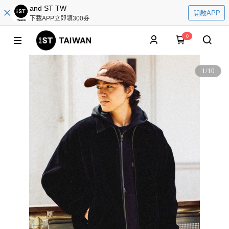
and ST TW
開啟APP
下載APP立即領300券
0
1
/
10