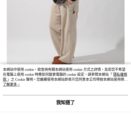
本網站中使用 cookie，欲查詢有關本網站使用 cookie 方式之詳情，及若您不希望
在電腦上使用 cookie 時應如何變更電腦的 cookie 設定，請參閱本網站「
隱私權條
款
」之 Cookie 聲明。您繼續使用本網站即表示您同意本公司得按本網站使用條款
之 Cookie 聲明使用 cookie。
了解更多 >
我知道了