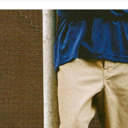
／ATM／
1.本服務
※ 請注意
每筆NT$8
用戶於交
絡購買商品
款買賣價
先享後付
付款後 7-
2.基於同
※ 交易是
每筆NT$8
資料（包
是否繳費成
用，由本
付客戶支
宅配
3.完整用
【注意事
每筆NT$8
１．透過由
交易，需
求債權轉
２．關於
３．未成
「AFTE
任。
４．使用「
即時審查
結果請求
５．嚴禁
形，恩沛
動。