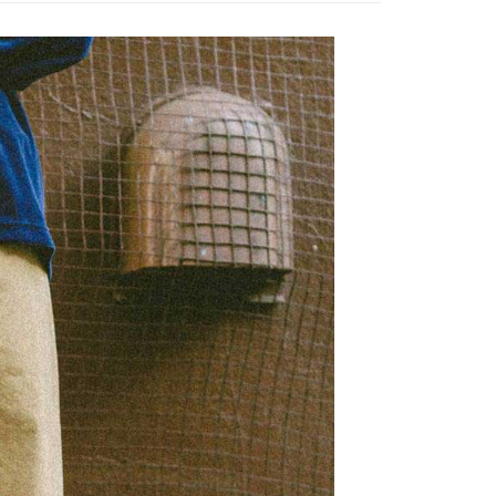
網路銀行／等多元方式進行付款，方視為交易完成。
係由「台灣大哥大股份有限公司」（以下簡稱本公司）所提供，讓
：結帳手續完成當下不需立刻繳費，但若您需要取消訂單，請聯
0，滿NT$1,500(含以上)免運費
易時，得透過本服務購買商品或服務，並由商店將買賣／分期付
的店家。未經商家同意取消之訂單仍視為有效，需透過AFTEE
金債權讓與本公司後，依約使用本公司帳單繳交帳款。
繳納相關費用。
11取貨
意付款使用「大哥付你分期」之契約關係目的，商店將以您的個人
否成功請以「AFTEE先享後付 」之結帳頁面顯示為準，若有關於
0，滿NT$1,500(含以上)免運費
含姓名、電話或地址）提供予台灣大哥大進項蒐集、處理及利
功／繳費後需取消欲退款等相關疑問，請聯繫「AFTEE先享後
公司與您本人進行分期帳單所需資料之確認、核對及更正。
援中心」
https://netprotections.freshdesk.com/support/home
戶服務條款，請詳閱以下連結：
https://oppay.tw/userRule
項】
0，滿NT$1,500(含以上)免運費
恩沛科技股份有限公司提供之「AFTEE先享後付」服務完成之
依本服務之必要範圍內提供個人資料，並將交易相關給付款項請
讓予恩沛科技股份有限公司。
個人資料處理事宜，請瀏覽以下網址：
https://aftee.tw/terms/#terms3
年的使用者請事先徵得法定代理人或監護人之同意方可使用
E先享後付」，若未經同意申辦者引起之損失，本公司不負相關責
AFTEE先享後付」時，將依據個別帳號之用戶狀況，依本公司
核予不同之上限額度；若仍有額度不足之情形，本公司將視審查
用戶進行身份認證。
一人註冊多個帳號或使用他人資訊註冊。若發現惡意使用之情
科技股份有限公司將有權停止該用戶之使用額度並採取法律行