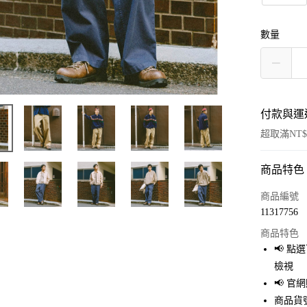
數量
付款與運
超取滿NT$
商品特色
付款方式
信用卡一
商品編號
11317756
超商取貨
商品特色
LINE Pay
📢 
檢視
Apple Pay
📢 
街口支付
商品貨號