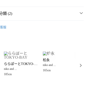
類 (2)
長褲
客服
男裝
褲
長褲
分期
你分期使用說明】
享後付
由台灣大哥大提供，台灣大哥大用戶可立即使用無須另外申請。
式選擇「大哥付你分期」，訂單成立後會自動跳轉到大哥付的交易
證手機門號後，選擇欲分期的期數、繳款截止日，確認付款後即
FTEE先享後付」】
。
松永
松永
先享後付是「在收到商品之後才付款」的支付方式。 讓您購物簡單
ららぽーとTOKYO-BAY
准額度、可分期數及費用金額請依後續交易確認頁面所載為準。
niko and ...
niko and ...
心！
立30分鐘內，如未前往確認交易或遇審核未通過，訂單將自動取
niko and ...
：不需註冊會員、不需綁卡、不需儲值。
165cm
165cm
「轉專審核」未通過狀況，表示未達大哥付你分期系統評分，恕
：只要手機號碼，簡訊認證，即可結帳。
185cm
付款
評估內容。
：先確認商品／服務後，再付款。
式說明】
0，滿NT$888(含以上)免運費
項不併入電信帳單，「大哥付你分期」於每月結算日後寄送繳費提
EE先享後付」結帳流程】
家取貨
方式選擇「AFTEE先享後付」後，將跳轉至「AFTEE先享後
訊連結打開帳單後，可選擇「超商條碼／台灣大直營門市／銀行轉
頁面，進行簡訊認證並確認金額後，即可完成結帳。
0，滿NT$888(含以上)免運費
／iPASS MONEY」等通路繳費。
成立數日內，您將收到繳費通知簡訊。
費通知簡訊後14天內，點擊此簡訊中的連結，可透過四大超商
付款
項】