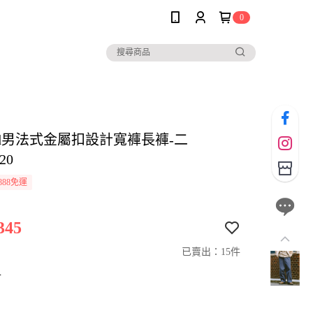
0
 and男法式金屬扣設計寬褲長褲-二
20
888免運
345
已賣出：15件
寸