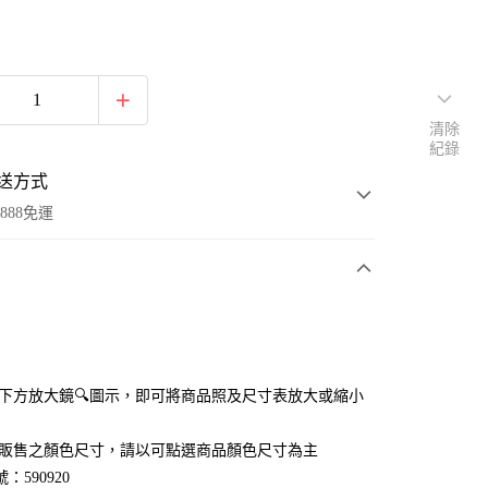
清除
紀錄
送方式
888免運
次付款
付款
點選下方放大鏡🔍圖示，即可將商品照及尺寸表放大或縮小
官網販售之顏色尺寸，請以可點選商品顏色尺寸為主
：590920