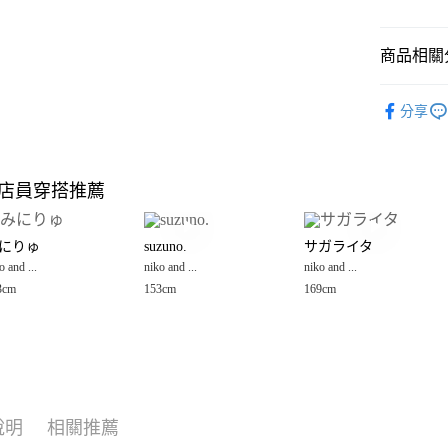
悠遊付
商品相關分
Google Pay
全盈+PAY
男裝
褲
分享
niko and ...
大哥付你
相關說明
【大哥付
店員穿搭推薦
AFTEE先
1.本服務
2.付款方
相關說明
流程，驗
【關於「A
にりゅ
suzuno.
サガライタ
完成交易
AFTEE
3.實際核
o and ...
niko and ...
niko and ...
便利好安
運送方式
4.訂單成
１．簡單
3cm
153cm
169cm
消。如遇
２．便利
全家 取貨
無法說明
３．安心
【繳款方
每筆NT$8
1.分期款
【「AFT
醒簡訊。
付款後 全
１．於結帳
2.透過簡
付」結帳
每筆NT$8
帳／街口支付
２．訂單
說明
相關推薦
３．收到繳
7-11 取貨
【注意事