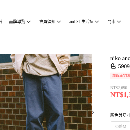
搭
品牌導覽
會員須知
and ST生活誌
門市
niko
色-5909
超取滿NT$
NT$2,690
NT$1,
顏色與尺
80藍M