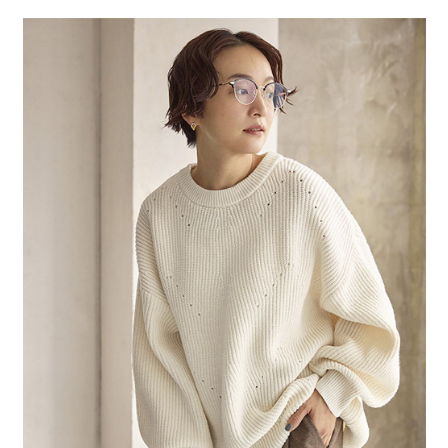
２．便利：只要手機號碼，簡訊認證，即可結帳。
法說明評估內容。
每筆NT$80，滿NT$1,500(含以上)免運費
３．安心：先確認商品／服務後，再付款。
【繳款方式說明】
1.分期款項不併入電信帳單，「大哥付你分期」於每月結算日後寄送繳費提
付款後 全家取貨
【「AFTEE先享後付」結帳流程】
醒簡訊。
１．於結帳方式選擇「AFTEE先享後付」後，將跳轉至「AFTEE先享後付」
每筆NT$80，滿NT$1,500(含以上)免運費
2.透過簡訊連結打開帳單後，可選擇「超商條碼／台灣大直營門市／銀行轉
結帳頁面，進行簡訊認證並確認金額後，即可完成結帳。
帳／街口支付／iPASS MONEY」等通路繳費。
２．訂單成立數日內，您將收到繳費通知簡訊。
7-11 取貨付款
３．收到繳費通知簡訊後14天內，點擊此簡訊中的連結，可透過四大超商／
【注意事項】
每筆NT$80，滿NT$1,500(含以上)免運費
ATM／網路銀行／等多元方式進行付款，方視為交易完成。
1.本服務係由「台灣大哥大股份有限公司」（以下簡稱本公司）所提供，讓
※ 請注意：結帳手續完成當下不需立刻繳費，但若您需要取消訂單，請聯絡
用戶於交易時，得透過本服務購買商品或服務，並由商店將買賣／分期付款
付款後 7-11取貨
購買商品的店家。未經商家同意取消之訂單仍視為有效，需透過AFTEE先享
買賣價金債權讓與本公司後，依約使用本公司帳單繳交帳款。
後付繳納相關費用。
每筆NT$80，滿NT$1,500(含以上)免運費
2.基於同意付款使用「大哥付你分期」之契約關係目的，商店將以您的個人
※ 交易是否成功請以「AFTEE先享後付 」之結帳頁面顯示為準，若有關於
資料（包含姓名、電話或地址）提供予台灣大哥大進項蒐集、處理及利用，
是否繳費成功／繳費後需取消欲退款等相關疑問，請聯繫「AFTEE先享後付
宅配
由本公司與您本人進行分期帳單所需資料之確認、核對及更正。
客戶支援中心」
https://netprotections.freshdesk.com/support/home
3.完整用戶服務條款，請詳閱以下連結：
https://oppay.tw/userRule
每筆NT$80，滿NT$1,500(含以上)免運費
【注意事項】
１．透過由恩沛科技股份有限公司提供之「AFTEE先享後付」服務完成之交
易，需依本服務之必要範圍內提供個人資料，並將交易相關給付款項請求債
權轉讓予恩沛科技股份有限公司。
２．關於個人資料處理事宜，請瀏覽以下網址：
https://aftee.tw/terms/#terms3
３．未成年的使用者請事先徵得法定代理人或監護人之同意方可使用
「AFTEE先享後付」，若未經同意申辦者引起之損失，本公司不負相關責
任。
４．使用「AFTEE先享後付」時，將依據個別帳號之用戶狀況，依本公司即