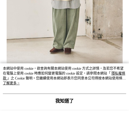
本網站中使用 cookie，欲查詢有關本網站使用 cookie 方式之詳情，及若您不希望
在電腦上使用 cookie 時應如何變更電腦的 cookie 設定，請參閱本網站「
隱私權條
款
」之 Cookie 聲明。您繼續使用本網站即表示您同意本公司得按本網站使用條款
之 Cookie 聲明使用 cookie。
了解更多 >
我知道了