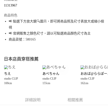
超商取貨付款
11313967
LINE Pay
商品特色
Apple Pay
📢 點選下方放大鏡🔍圖示，即可將商品照及尺寸表放大或縮小檢
視
街口支付
📢 官網販售之顏色尺寸，請以可點選商品顏色尺寸為主
悠遊付
商品貨號：580165
Google Pay
全盈+PAY
日本店員穿搭推薦
大哥付你分期
相關說明
ちえ
あべちゃん
おお
【大哥付你分期使用說明】
studio CLIP
studio CLIP
studio CLIP
AFTEE先享後付
1.本服務由台灣大哥大提供，台灣大哥大用戶可立即使用無須另外申請。
169cm
155cm
162cm
2.付款方式選擇「大哥付你分期」，訂單成立後會自動跳轉到大哥付的交易
相關說明
流程，驗證手機門號後，選擇欲分期的期數、繳款截止日，確認付款後即完
【關於「AFTEE先享後付」】
成交易。
AFTEE先享後付是「在收到商品之後才付款」的支付方式。 讓您購物簡單便
運送方式
3.實際核准額度、可分期數及費用金額請依後續交易確認頁面所載為準。
利好安心！
詳細說明
相關推薦
4.訂單成立30分鐘內，如未前往確認交易或遇審核未通過，訂單將自動取
１．簡單：不需註冊會員、不需綁卡、不需儲值。
全家 取貨付款
消。如遇「轉專審核」未通過狀況，表示未達大哥付你分期系統評分，恕無