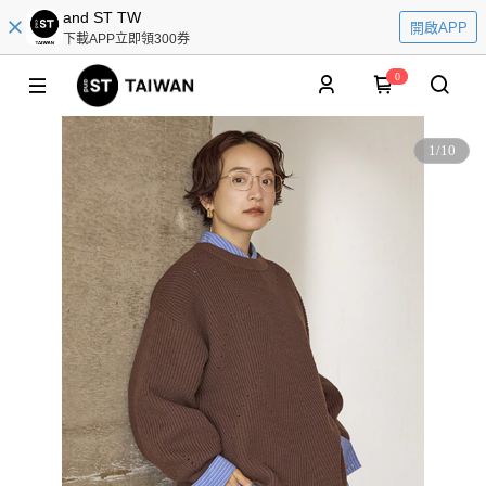
and ST TW
開啟APP
下載APP立即領300券
0
1
/
10