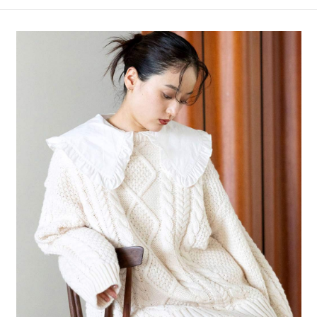
4.訂單成立30分鐘內，如未前往確認交易或遇審核未通過，訂單將自動取
１．簡單：不需註冊會員、不需綁卡、不需儲值。
全家 取貨付款
消。如遇「轉專審核」未通過狀況，表示未達大哥付你分期系統評分，恕無
２．便利：只要手機號碼，簡訊認證，即可結帳。
法說明評估內容。
每筆NT$80，滿NT$888(含以上)免運費
３．安心：先確認商品／服務後，再付款。
【繳款方式說明】
1.分期款項不併入電信帳單，「大哥付你分期」於每月結算日後寄送繳費提
付款後 全家取貨
【「AFTEE先享後付」結帳流程】
醒簡訊。
１．於結帳方式選擇「AFTEE先享後付」後，將跳轉至「AFTEE先享後付」
每筆NT$80，滿NT$888(含以上)免運費
2.透過簡訊連結打開帳單後，可選擇「超商條碼／台灣大直營門市／銀行轉
結帳頁面，進行簡訊認證並確認金額後，即可完成結帳。
帳／街口支付／iPASS MONEY」等通路繳費。
２．訂單成立數日內，您將收到繳費通知簡訊。
7-11 取貨付款
３．收到繳費通知簡訊後14天內，點擊此簡訊中的連結，可透過四大超商／
【注意事項】
每筆NT$80，滿NT$1,500(含以上)免運費
ATM／網路銀行／等多元方式進行付款，方視為交易完成。
1.本服務係由「台灣大哥大股份有限公司」（以下簡稱本公司）所提供，讓
※ 請注意：結帳手續完成當下不需立刻繳費，但若您需要取消訂單，請聯絡
用戶於交易時，得透過本服務購買商品或服務，並由商店將買賣／分期付款
付款後 7-11取貨
購買商品的店家。未經商家同意取消之訂單仍視為有效，需透過AFTEE先享
買賣價金債權讓與本公司後，依約使用本公司帳單繳交帳款。
後付繳納相關費用。
每筆NT$80，滿NT$1,500(含以上)免運費
2.基於同意付款使用「大哥付你分期」之契約關係目的，商店將以您的個人
※ 交易是否成功請以「AFTEE先享後付 」之結帳頁面顯示為準，若有關於
資料（包含姓名、電話或地址）提供予台灣大哥大進項蒐集、處理及利用，
是否繳費成功／繳費後需取消欲退款等相關疑問，請聯繫「AFTEE先享後付
宅配
由本公司與您本人進行分期帳單所需資料之確認、核對及更正。
客戶支援中心」
https://netprotections.freshdesk.com/support/home
3.完整用戶服務條款，請詳閱以下連結：
https://oppay.tw/userRule
每筆NT$80，滿NT$1,500(含以上)免運費
【注意事項】
１．透過由恩沛科技股份有限公司提供之「AFTEE先享後付」服務完成之交
易，需依本服務之必要範圍內提供個人資料，並將交易相關給付款項請求債
權轉讓予恩沛科技股份有限公司。
２．關於個人資料處理事宜，請瀏覽以下網址：
https://aftee.tw/terms/#terms3
３．未成年的使用者請事先徵得法定代理人或監護人之同意方可使用
「AFTEE先享後付」，若未經同意申辦者引起之損失，本公司不負相關責
任。