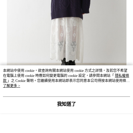
本網站中使用 cookie，欲查詢有關本網站使用 cookie 方式之詳情，及若您不希望
在電腦上使用 cookie 時應如何變更電腦的 cookie 設定，請參閱本網站「
隱私權條
款
」之 Cookie 聲明。您繼續使用本網站即表示您同意本公司得按本網站使用條款
之 Cookie 聲明使用 cookie。
了解更多 >
我知道了