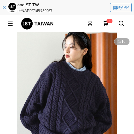
and ST TW
開啟APP
下載APP立即領300券
0
1
/
10