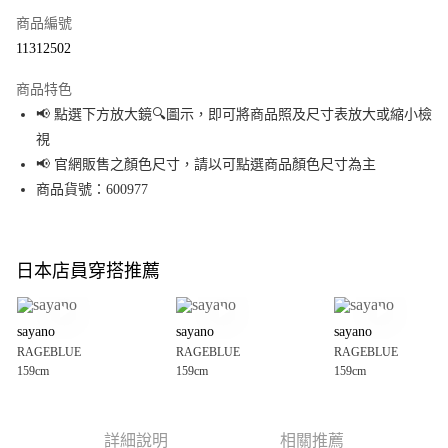
商品編號
超商取貨付款
11312502
LINE Pay
商品特色
Apple Pay
📢 點選下方放大鏡🔍圖示，即可將商品照及尺寸表放大或縮小檢
視
街口支付
📢 官網販售之顏色尺寸，請以可點選商品顏色尺寸為主
悠遊付
商品貨號：600977
Google Pay
全盈+PAY
日本店員穿搭推薦
大哥付你分期
相關說明
sayano
sayano
sayano
【大哥付你分期使用說明】
RAGEBLUE
RAGEBLUE
RAGEBLUE
AFTEE先享後付
1.本服務由台灣大哥大提供，台灣大哥大用戶可立即使用無須另外申請。
159cm
159cm
159cm
2.付款方式選擇「大哥付你分期」，訂單成立後會自動跳轉到大哥付的交易
相關說明
流程，驗證手機門號後，選擇欲分期的期數、繳款截止日，確認付款後即完
【關於「AFTEE先享後付」】
成交易。
AFTEE先享後付是「在收到商品之後才付款」的支付方式。 讓您購物簡單便
運送方式
3.實際核准額度、可分期數及費用金額請依後續交易確認頁面所載為準。
利好安心！
詳細說明
相關推薦