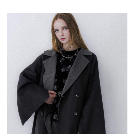
4.訂單成立30分鐘內，如未前往確認交易或遇審核未通過，訂單將自動取
１．簡單：不需註冊會員、不需綁卡、不需儲值。
全家 取貨付款
消。如遇「轉專審核」未通過狀況，表示未達大哥付你分期系統評分，恕無
２．便利：只要手機號碼，簡訊認證，即可結帳。
法說明評估內容。
每筆NT$80，滿NT$888(含以上)免運費
３．安心：先確認商品／服務後，再付款。
【繳款方式說明】
1.分期款項不併入電信帳單，「大哥付你分期」於每月結算日後寄送繳費提
付款後 全家取貨
【「AFTEE先享後付」結帳流程】
醒簡訊。
１．於結帳方式選擇「AFTEE先享後付」後，將跳轉至「AFTEE先享後付」
每筆NT$80，滿NT$888(含以上)免運費
2.透過簡訊連結打開帳單後，可選擇「超商條碼／台灣大直營門市／銀行轉
結帳頁面，進行簡訊認證並確認金額後，即可完成結帳。
帳／街口支付／iPASS MONEY」等通路繳費。
２．訂單成立數日內，您將收到繳費通知簡訊。
7-11 取貨付款
３．收到繳費通知簡訊後14天內，點擊此簡訊中的連結，可透過四大超商／
【注意事項】
每筆NT$80，滿NT$1,500(含以上)免運費
ATM／網路銀行／等多元方式進行付款，方視為交易完成。
1.本服務係由「台灣大哥大股份有限公司」（以下簡稱本公司）所提供，讓
※ 請注意：結帳手續完成當下不需立刻繳費，但若您需要取消訂單，請聯絡
用戶於交易時，得透過本服務購買商品或服務，並由商店將買賣／分期付款
付款後 7-11取貨
購買商品的店家。未經商家同意取消之訂單仍視為有效，需透過AFTEE先享
買賣價金債權讓與本公司後，依約使用本公司帳單繳交帳款。
後付繳納相關費用。
每筆NT$80，滿NT$1,500(含以上)免運費
2.基於同意付款使用「大哥付你分期」之契約關係目的，商店將以您的個人
※ 交易是否成功請以「AFTEE先享後付 」之結帳頁面顯示為準，若有關於
資料（包含姓名、電話或地址）提供予台灣大哥大進項蒐集、處理及利用，
是否繳費成功／繳費後需取消欲退款等相關疑問，請聯繫「AFTEE先享後付
宅配
由本公司與您本人進行分期帳單所需資料之確認、核對及更正。
客戶支援中心」
https://netprotections.freshdesk.com/support/home
3.完整用戶服務條款，請詳閱以下連結：
https://oppay.tw/userRule
每筆NT$80，滿NT$1,500(含以上)免運費
【注意事項】
１．透過由恩沛科技股份有限公司提供之「AFTEE先享後付」服務完成之交
易，需依本服務之必要範圍內提供個人資料，並將交易相關給付款項請求債
權轉讓予恩沛科技股份有限公司。
２．關於個人資料處理事宜，請瀏覽以下網址：
https://aftee.tw/terms/#terms3
３．未成年的使用者請事先徵得法定代理人或監護人之同意方可使用
「AFTEE先享後付」，若未經同意申辦者引起之損失，本公司不負相關責
任。