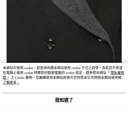
本網站中使用 cookie，欲查詢有關本網站使用 cookie 方式之詳情，及若您不希望
在電腦上使用 cookie 時應如何變更電腦的 cookie 設定，請參閱本網站「
隱私權條
商品尺寸表（公分 cm）
款
」之 Cookie 聲明。您繼續使用本網站即表示您同意本公司得按本網站使用條款
－服飾丈量方式－依環境因素與丈量方式不同而產生些許誤差，合
之 Cookie 聲明使用 cookie。
了解更多 >
理誤差範圍為3-5公分。
我知道了
領口中心
全長
胸圍
袖圍
領口寬
SIZE
至袖長
80
82
122
54
19
F