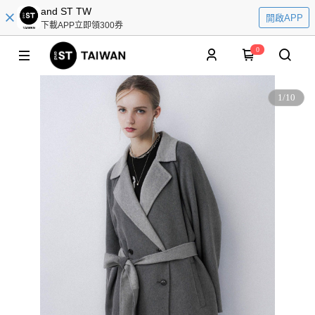
and ST TW
開啟APP
下載APP立即領300券
0
1
/
10