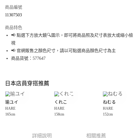
商品編號
超商取貨付款
11307503
LINE Pay
商品特色
Apple Pay
📢 點選下方放大鏡🔍圖示，即可將商品照及尺寸表放大或縮小檢
視
街口支付
📢 官網販售之顏色尺寸，請以可點選商品顏色尺寸為主
悠遊付
商品貨號：577647
Google Pay
全盈+PAY
日本店員穿搭推薦
大哥付你分期
相關說明
瑜ユイ
くれこ
ねむる
【大哥付你分期使用說明】
HARE
HARE
HARE
AFTEE先享後付
1.本服務由台灣大哥大提供，台灣大哥大用戶可立即使用無須另外申請。
165cm
158cm
152cm
2.付款方式選擇「大哥付你分期」，訂單成立後會自動跳轉到大哥付的交易
相關說明
流程，驗證手機門號後，選擇欲分期的期數、繳款截止日，確認付款後即完
【關於「AFTEE先享後付」】
成交易。
AFTEE先享後付是「在收到商品之後才付款」的支付方式。 讓您購物簡單便
運送方式
3.實際核准額度、可分期數及費用金額請依後續交易確認頁面所載為準。
利好安心！
詳細說明
相關推薦