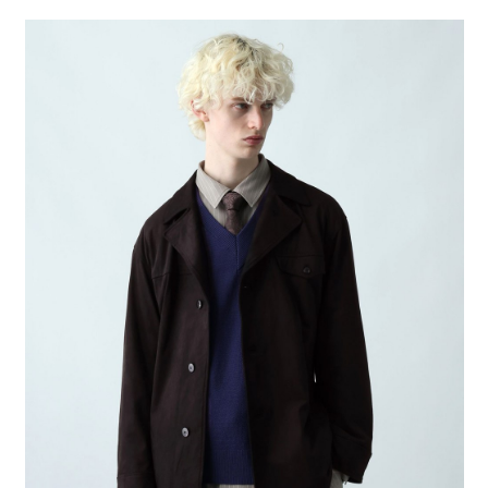
２．便利：只要手機號碼，簡訊認證，即可結帳。
法說明評估內容。
每筆NT$80，滿NT$1,500(含以上)免運費
３．安心：先確認商品／服務後，再付款。
【繳款方式說明】
1.分期款項不併入電信帳單，「大哥付你分期」於每月結算日後寄送繳費提
付款後 全家取貨
【「AFTEE先享後付」結帳流程】
醒簡訊。
１．於結帳方式選擇「AFTEE先享後付」後，將跳轉至「AFTEE先享後付」
每筆NT$80，滿NT$1,500(含以上)免運費
2.透過簡訊連結打開帳單後，可選擇「超商條碼／台灣大直營門市／銀行轉
結帳頁面，進行簡訊認證並確認金額後，即可完成結帳。
帳／街口支付／iPASS MONEY」等通路繳費。
２．訂單成立數日內，您將收到繳費通知簡訊。
7-11 取貨付款
３．收到繳費通知簡訊後14天內，點擊此簡訊中的連結，可透過四大超商／
【注意事項】
每筆NT$80，滿NT$1,500(含以上)免運費
ATM／網路銀行／等多元方式進行付款，方視為交易完成。
1.本服務係由「台灣大哥大股份有限公司」（以下簡稱本公司）所提供，讓
※ 請注意：結帳手續完成當下不需立刻繳費，但若您需要取消訂單，請聯絡
用戶於交易時，得透過本服務購買商品或服務，並由商店將買賣／分期付款
付款後 7-11取貨
購買商品的店家。未經商家同意取消之訂單仍視為有效，需透過AFTEE先享
買賣價金債權讓與本公司後，依約使用本公司帳單繳交帳款。
後付繳納相關費用。
每筆NT$80，滿NT$1,500(含以上)免運費
2.基於同意付款使用「大哥付你分期」之契約關係目的，商店將以您的個人
※ 交易是否成功請以「AFTEE先享後付 」之結帳頁面顯示為準，若有關於
資料（包含姓名、電話或地址）提供予台灣大哥大進項蒐集、處理及利用，
是否繳費成功／繳費後需取消欲退款等相關疑問，請聯繫「AFTEE先享後付
宅配
由本公司與您本人進行分期帳單所需資料之確認、核對及更正。
客戶支援中心」
https://netprotections.freshdesk.com/support/home
3.完整用戶服務條款，請詳閱以下連結：
https://oppay.tw/userRule
每筆NT$80，滿NT$1,500(含以上)免運費
【注意事項】
１．透過由恩沛科技股份有限公司提供之「AFTEE先享後付」服務完成之交
易，需依本服務之必要範圍內提供個人資料，並將交易相關給付款項請求債
權轉讓予恩沛科技股份有限公司。
２．關於個人資料處理事宜，請瀏覽以下網址：
https://aftee.tw/terms/#terms3
３．未成年的使用者請事先徵得法定代理人或監護人之同意方可使用
「AFTEE先享後付」，若未經同意申辦者引起之損失，本公司不負相關責
任。
４．使用「AFTEE先享後付」時，將依據個別帳號之用戶狀況，依本公司即