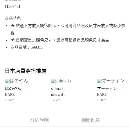
超商取貨付款
11307481
LINE Pay
商品特色
Apple Pay
📢 點選下方放大鏡🔍圖示，即可將商品照及尺寸表放大或縮小檢
視
街口支付
📢 官網販售之顏色尺寸，請以可點選商品顏色尺寸為主
悠遊付
商品貨號：599311
Google Pay
全盈+PAY
日本店員穿搭推薦
大哥付你分期
相關說明
はのやん
shimada
マーティン
【大哥付你分期使用說明】
HARE
niko and ...
HARE
AFTEE先享後付
1.本服務由台灣大哥大提供，台灣大哥大用戶可立即使用無須另外申請。
182cm
178cm
181cm
2.付款方式選擇「大哥付你分期」，訂單成立後會自動跳轉到大哥付的交易
相關說明
流程，驗證手機門號後，選擇欲分期的期數、繳款截止日，確認付款後即完
【關於「AFTEE先享後付」】
成交易。
AFTEE先享後付是「在收到商品之後才付款」的支付方式。 讓您購物簡單便
運送方式
3.實際核准額度、可分期數及費用金額請依後續交易確認頁面所載為準。
利好安心！
詳細說明
相關推薦
4.訂單成立30分鐘內，如未前往確認交易或遇審核未通過，訂單將自動取
１．簡單：不需註冊會員、不需綁卡、不需儲值。
全家 取貨付款
消。如遇「轉專審核」未通過狀況，表示未達大哥付你分期系統評分，恕無