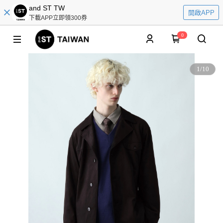
and ST TW
開啟APP
下載APP立即領300券
0
1
/
10