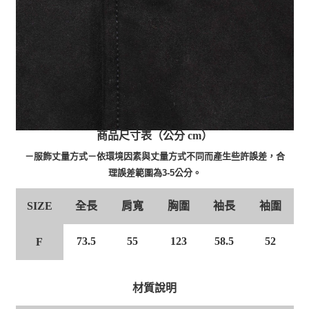
商品尺寸表（公分 cm）
－服飾丈量方式－依環境因素與丈量方式不同而產生些許誤差，合
理誤差範圍為3-5公分。
全長
肩寬
胸圍
袖長
袖圍
SIZE
73.5
55
123
58.5
52
F
材質說明