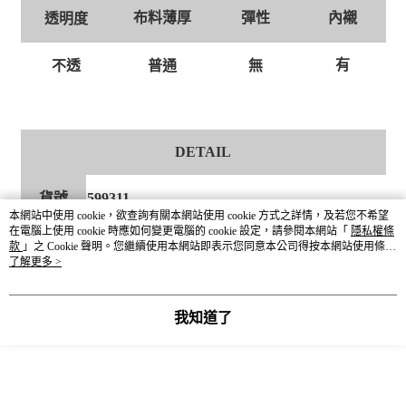
布料薄厚
彈性
內襯
透明度
有
普通
無
不透
DETAIL
貨號
599311
本網站中使用 cookie，欲查詢有關本網站使用 cookie 方式之詳情，及若您不希望
在電腦上使用 cookie 時應如何變更電腦的 cookie 設定，請參閱本網站「
隱私權條
尺寸
Free Size 單一尺寸
款
」之 Cookie 聲明。您繼續使用本網站即表示您同意本公司得按本網站使用條款
之 Cookie 聲明使用 cookie。
了解更多 >
顏色
09黑 / 55棕
我知道了
表面 聚酯纖維92% 彈性纖維（聚氨酯）8%
材質成分
襯面 聚酯纖維100%
產地
CHINA