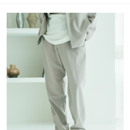
4.訂單成立30分鐘內，如未前往確認交易或遇審核未通過，訂單將自動取
１．簡單：不需註冊會員、不需綁卡、不需儲值。
全家 取貨付款
消。如遇「轉專審核」未通過狀況，表示未達大哥付你分期系統評分，恕無
２．便利：只要手機號碼，簡訊認證，即可結帳。
法說明評估內容。
每筆NT$80，滿NT$888(含以上)免運費
３．安心：先確認商品／服務後，再付款。
【繳款方式說明】
1.分期款項不併入電信帳單，「大哥付你分期」於每月結算日後寄送繳費提
付款後 全家取貨
【「AFTEE先享後付」結帳流程】
醒簡訊。
１．於結帳方式選擇「AFTEE先享後付」後，將跳轉至「AFTEE先享後付」
每筆NT$80，滿NT$888(含以上)免運費
2.透過簡訊連結打開帳單後，可選擇「超商條碼／台灣大直營門市／銀行轉
結帳頁面，進行簡訊認證並確認金額後，即可完成結帳。
帳／街口支付／iPASS MONEY」等通路繳費。
２．訂單成立數日內，您將收到繳費通知簡訊。
7-11 取貨付款
３．收到繳費通知簡訊後14天內，點擊此簡訊中的連結，可透過四大超商／
【注意事項】
每筆NT$80，滿NT$1,500(含以上)免運費
ATM／網路銀行／等多元方式進行付款，方視為交易完成。
1.本服務係由「台灣大哥大股份有限公司」（以下簡稱本公司）所提供，讓
※ 請注意：結帳手續完成當下不需立刻繳費，但若您需要取消訂單，請聯絡
用戶於交易時，得透過本服務購買商品或服務，並由商店將買賣／分期付款
付款後 7-11取貨
購買商品的店家。未經商家同意取消之訂單仍視為有效，需透過AFTEE先享
買賣價金債權讓與本公司後，依約使用本公司帳單繳交帳款。
後付繳納相關費用。
每筆NT$80，滿NT$1,500(含以上)免運費
2.基於同意付款使用「大哥付你分期」之契約關係目的，商店將以您的個人
※ 交易是否成功請以「AFTEE先享後付 」之結帳頁面顯示為準，若有關於
資料（包含姓名、電話或地址）提供予台灣大哥大進項蒐集、處理及利用，
是否繳費成功／繳費後需取消欲退款等相關疑問，請聯繫「AFTEE先享後付
宅配
由本公司與您本人進行分期帳單所需資料之確認、核對及更正。
客戶支援中心」
https://netprotections.freshdesk.com/support/home
3.完整用戶服務條款，請詳閱以下連結：
https://oppay.tw/userRule
每筆NT$80，滿NT$1,500(含以上)免運費
【注意事項】
１．透過由恩沛科技股份有限公司提供之「AFTEE先享後付」服務完成之交
易，需依本服務之必要範圍內提供個人資料，並將交易相關給付款項請求債
權轉讓予恩沛科技股份有限公司。
２．關於個人資料處理事宜，請瀏覽以下網址：
https://aftee.tw/terms/#terms3
３．未成年的使用者請事先徵得法定代理人或監護人之同意方可使用
「AFTEE先享後付」，若未經同意申辦者引起之損失，本公司不負相關責
任。