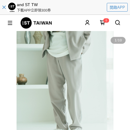
and ST TW
開啟APP
下載APP立即領300券
0
1
/
10