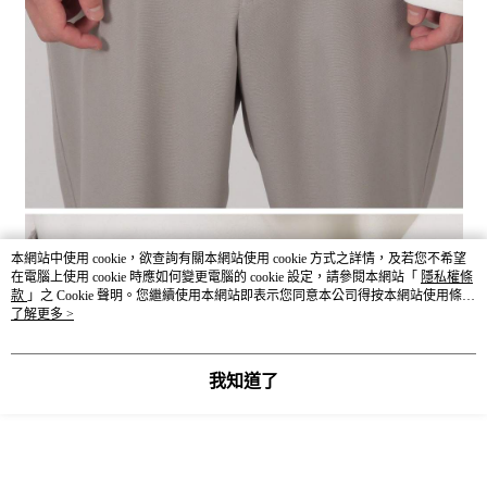
本網站中使用 cookie，欲查詢有關本網站使用 cookie 方式之詳情，及若您不希望
在電腦上使用 cookie 時應如何變更電腦的 cookie 設定，請參閱本網站「
隱私權條
款
」之 Cookie 聲明。您繼續使用本網站即表示您同意本公司得按本網站使用條款
之 Cookie 聲明使用 cookie。
了解更多 >
我知道了