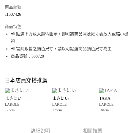
商品編號
超商取貨付款
11307426
LINE Pay
商品特色
Apple Pay
📢 點選下方放大鏡🔍圖示，即可將商品照及尺寸表放大或縮小檢
視
街口支付
📢 官網販售之顏色尺寸，請以可點選商品顏色尺寸為主
悠遊付
商品貨號：588728
Google Pay
全盈+PAY
日本店員穿搭推薦
大哥付你分期
相關說明
まさにい
まさにい
TAKA
【大哥付你分期使用說明】
LAKOLE
LAKOLE
LAKOLE
AFTEE先享後付
1.本服務由台灣大哥大提供，台灣大哥大用戶可立即使用無須另外申請。
175cm
175cm
181cm
2.付款方式選擇「大哥付你分期」，訂單成立後會自動跳轉到大哥付的交易
相關說明
流程，驗證手機門號後，選擇欲分期的期數、繳款截止日，確認付款後即完
【關於「AFTEE先享後付」】
成交易。
AFTEE先享後付是「在收到商品之後才付款」的支付方式。 讓您購物簡單便
運送方式
3.實際核准額度、可分期數及費用金額請依後續交易確認頁面所載為準。
利好安心！
詳細說明
相關推薦