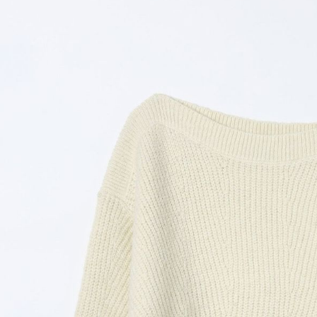
用戶於交
絡購買商品
款買賣價
先享後付
付款後 7-
2.基於同
※ 交易是
每筆NT$8
資料（包
是否繳費成
用，由本
付客戶支
宅配
3.完整用
【注意事
每筆NT$8
１．透過由
交易，需
求債權轉
２．關於
３．未成
「AFTE
任。
４．使用「
即時審查
結果請求
５．嚴禁
形，恩沛
動。