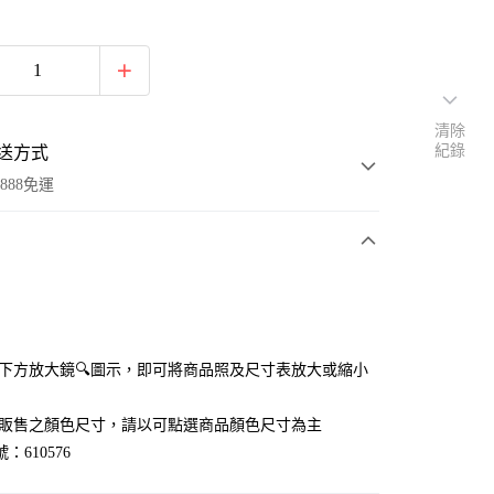
清除
紀錄
送方式
888免運
次付款
付款
點選下方放大鏡🔍圖示，即可將商品照及尺寸表放大或縮小
官網販售之顏色尺寸，請以可點選商品顏色尺寸為主
：610576