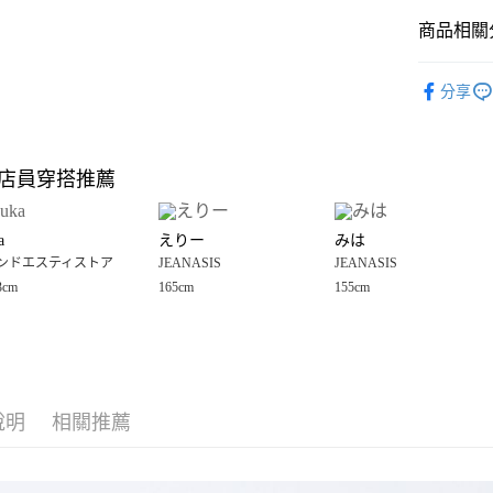
商品相關分
Google Pay
全盈+PAY
OUTLET
分享
JEANASIS
大哥付你
相關說明
女裝
上
【大哥付
店員穿搭推薦
AFTEE先
1.本服務
JEANASIS
2.付款方
相關說明
流程，驗
【關於「A
a
えりー
みは
完成交易
AFTEE
3.實際核
ンドエスティストア
JEANASIS
JEANASIS
便利好安
運送方式
4.訂單成
１．簡單
3cm
165cm
155cm
消。如遇
２．便利
全家 取貨
無法說明
３．安心
【繳款方
每筆NT$8
1.分期款
【「AFT
醒簡訊。
付款後 全
１．於結帳
2.透過簡
付」結帳
每筆NT$8
帳／街口支付
說明
相關推薦
２．訂單
３．收到繳
7-11 取貨
【注意事
／ATM／
1.本服務
※ 請注意
每筆NT$8