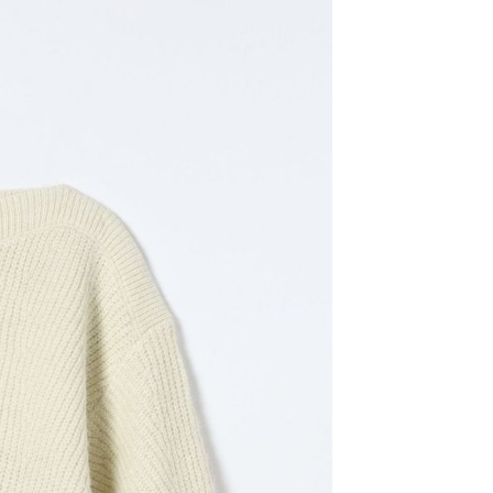
易時，得透過本服務購買商品或服務，並由商店將買賣／分期付
的店家。未經商家同意取消之訂單仍視為有效，需透過AFTEE
金債權讓與本公司後，依約使用本公司帳單繳交帳款。
繳納相關費用。
11取貨
意付款使用「大哥付你分期」之契約關係目的，商店將以您的個人
否成功請以「AFTEE先享後付 」之結帳頁面顯示為準，若有關於
0，滿NT$1,500(含以上)免運費
含姓名、電話或地址）提供予台灣大哥大進項蒐集、處理及利
功／繳費後需取消欲退款等相關疑問，請聯繫「AFTEE先享後
公司與您本人進行分期帳單所需資料之確認、核對及更正。
援中心」
https://netprotections.freshdesk.com/support/home
戶服務條款，請詳閱以下連結：
https://oppay.tw/userRule
項】
0，滿NT$1,500(含以上)免運費
恩沛科技股份有限公司提供之「AFTEE先享後付」服務完成之
依本服務之必要範圍內提供個人資料，並將交易相關給付款項請
讓予恩沛科技股份有限公司。
個人資料處理事宜，請瀏覽以下網址：
https://aftee.tw/terms/#terms3
年的使用者請事先徵得法定代理人或監護人之同意方可使用
E先享後付」，若未經同意申辦者引起之損失，本公司不負相關責
AFTEE先享後付」時，將依據個別帳號之用戶狀況，依本公司
核予不同之上限額度；若仍有額度不足之情形，本公司將視審查
用戶進行身份認證。
一人註冊多個帳號或使用他人資訊註冊。若發現惡意使用之情
科技股份有限公司將有權停止該用戶之使用額度並採取法律行