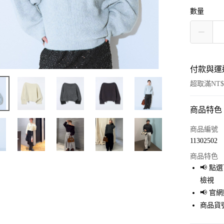
數量
付款與運
超取滿NT$
商品特色
付款方式
信用卡一
商品編號
11302502
超商取貨
商品特色
LINE Pay
📢 
檢視
Apple Pay
📢 
街口支付
商品貨號
悠遊付