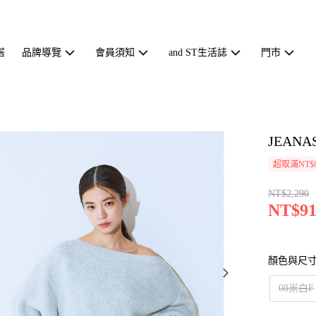
搭
品牌導覽
會員須知
and ST生活誌
門市
JEAN
超取滿NT$
NT$2,290
NT$91
顏色與尺
08米白F