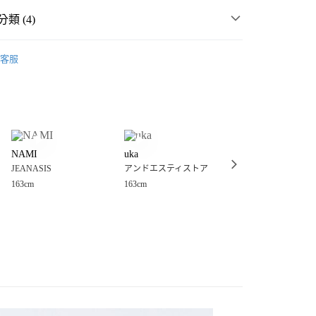
類 (4)
女裝
客服
女裝
上衣
針織、毛衣
分期
衣
針織、毛衣
你分期使用說明】
享後付
由台灣大哥大提供，台灣大哥大用戶可立即使用無須另外申請。
💥 OUTLET SALE 出清 ❗
式選擇「大哥付你分期」，訂單成立後會自動跳轉到大哥付的交易
證手機門號後，選擇欲分期的期數、繳款截止日，確認付款後即
FTEE先享後付」】
。
NAMI
uka
みは
先享後付是「在收到商品之後才付款」的支付方式。 讓您購物簡單
准額度、可分期數及費用金額請依後續交易確認頁面所載為準。
JEANASIS
アンドエスティストア
JEANASIS
心！
立30分鐘內，如未前往確認交易或遇審核未通過，訂單將自動取
：不需註冊會員、不需綁卡、不需儲值。
163cm
163cm
155cm
「轉專審核」未通過狀況，表示未達大哥付你分期系統評分，恕
：只要手機號碼，簡訊認證，即可結帳。
付款
評估內容。
：先確認商品／服務後，再付款。
式說明】
0，滿NT$888(含以上)免運費
項不併入電信帳單，「大哥付你分期」於每月結算日後寄送繳費提
EE先享後付」結帳流程】
家取貨
方式選擇「AFTEE先享後付」後，將跳轉至「AFTEE先享後
訊連結打開帳單後，可選擇「超商條碼／台灣大直營門市／銀行轉
頁面，進行簡訊認證並確認金額後，即可完成結帳。
0，滿NT$888(含以上)免運費
／iPASS MONEY」等通路繳費。
成立數日內，您將收到繳費通知簡訊。
費通知簡訊後14天內，點擊此簡訊中的連結，可透過四大超商
付款
項】
網路銀行／等多元方式進行付款，方視為交易完成。
係由「台灣大哥大股份有限公司」（以下簡稱本公司）所提供，讓
：結帳手續完成當下不需立刻繳費，但若您需要取消訂單，請聯
0，滿NT$1,500(含以上)免運費