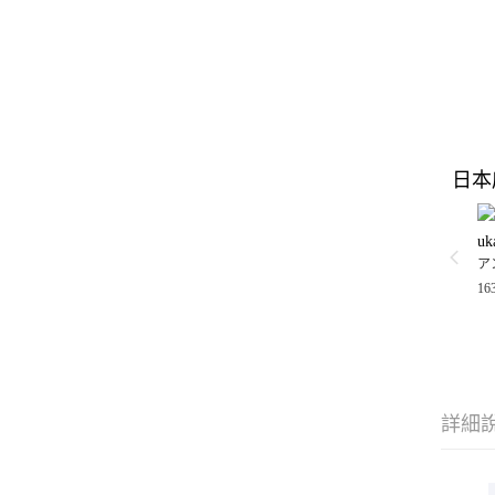
日本
uk
ア
16
詳細