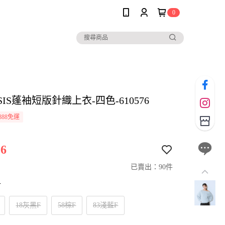
0
ASIS蓬袖短版針織上衣-四色-610576
888免運
6
已賣出：90件
寸
18灰黑F
58棕F
83淺藍F