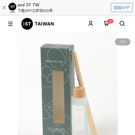
and ST TW
開啟APP
下載APP立即領300券
0
1
/
5