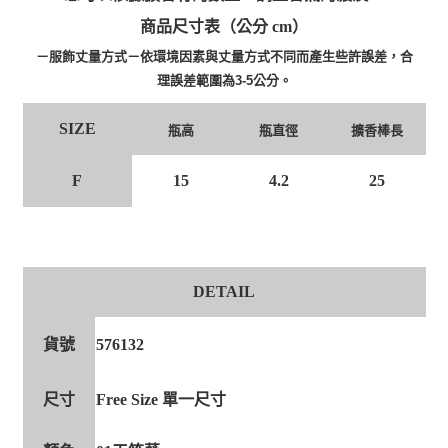
商品尺寸表（公分 cm）
－服飾丈量方式－依環境因素與丈量方式不同而產生些許誤差，合
理誤差範圍為3-5公分。
SIZE
瓶高
瓶直徑
擴香棒長
F
15
4.2
25
DETAIL
貨號
576132
尺寸
Free Size 單一尺寸