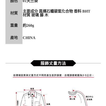
顏色
01天竺葵
主要成分 異構石蠟碳氫化合物 香料 BHT
材質
材質 玻璃 藤 木
重量
約260g
產地
CHINA