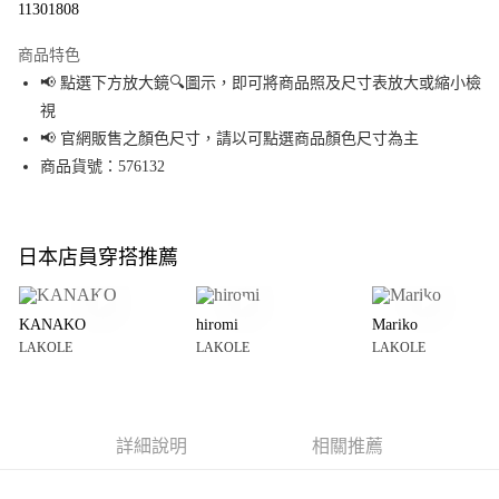
11301808
LINE Pay
商品特色
Apple Pay
📢 點選下方放大鏡🔍圖示，即可將商品照及尺寸表放大或縮小檢
視
街口支付
📢 官網販售之顏色尺寸，請以可點選商品顏色尺寸為主
悠遊付
商品貨號：576132
Google Pay
全盈+PAY
日本店員穿搭推薦
大哥付你分期
相關說明
KANAKO
hiromi
Mariko
【大哥付你分期使用說明】
LAKOLE
LAKOLE
LAKOLE
AFTEE先享後付
1.本服務由台灣大哥大提供，台灣大哥大用戶可立即使用無須另外申請。
2.付款方式選擇「大哥付你分期」，訂單成立後會自動跳轉到大哥付的交易
相關說明
流程，驗證手機門號後，選擇欲分期的期數、繳款截止日，確認付款後即完
【關於「AFTEE先享後付」】
成交易。
AFTEE先享後付是「在收到商品之後才付款」的支付方式。 讓您購物簡單便
運送方式
3.實際核准額度、可分期數及費用金額請依後續交易確認頁面所載為準。
利好安心！
詳細說明
相關推薦
4.訂單成立30分鐘內，如未前往確認交易或遇審核未通過，訂單將自動取
１．簡單：不需註冊會員、不需綁卡、不需儲值。
全家 取貨付款
消。如遇「轉專審核」未通過狀況，表示未達大哥付你分期系統評分，恕無
２．便利：只要手機號碼，簡訊認證，即可結帳。
法說明評估內容。