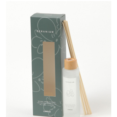
每筆NT$80，滿NT$888(含以上)免運費
３．安心：先確認商品／服務後，再付款。
【繳款方式說明】
1.分期款項不併入電信帳單，「大哥付你分期」於每月結算日後寄送繳費提
付款後 全家取貨
【「AFTEE先享後付」結帳流程】
醒簡訊。
１．於結帳方式選擇「AFTEE先享後付」後，將跳轉至「AFTEE先享後付」
每筆NT$80，滿NT$888(含以上)免運費
2.透過簡訊連結打開帳單後，可選擇「超商條碼／台灣大直營門市／銀行轉
結帳頁面，進行簡訊認證並確認金額後，即可完成結帳。
帳／街口支付／iPASS MONEY」等通路繳費。
２．訂單成立數日內，您將收到繳費通知簡訊。
7-11 取貨付款
３．收到繳費通知簡訊後14天內，點擊此簡訊中的連結，可透過四大超商／
【注意事項】
每筆NT$80，滿NT$1,500(含以上)免運費
ATM／網路銀行／等多元方式進行付款，方視為交易完成。
1.本服務係由「台灣大哥大股份有限公司」（以下簡稱本公司）所提供，讓
※ 請注意：結帳手續完成當下不需立刻繳費，但若您需要取消訂單，請聯絡
用戶於交易時，得透過本服務購買商品或服務，並由商店將買賣／分期付款
付款後 7-11取貨
購買商品的店家。未經商家同意取消之訂單仍視為有效，需透過AFTEE先享
買賣價金債權讓與本公司後，依約使用本公司帳單繳交帳款。
後付繳納相關費用。
每筆NT$80，滿NT$1,500(含以上)免運費
2.基於同意付款使用「大哥付你分期」之契約關係目的，商店將以您的個人
※ 交易是否成功請以「AFTEE先享後付 」之結帳頁面顯示為準，若有關於
資料（包含姓名、電話或地址）提供予台灣大哥大進項蒐集、處理及利用，
是否繳費成功／繳費後需取消欲退款等相關疑問，請聯繫「AFTEE先享後付
宅配
由本公司與您本人進行分期帳單所需資料之確認、核對及更正。
客戶支援中心」
https://netprotections.freshdesk.com/support/home
3.完整用戶服務條款，請詳閱以下連結：
https://oppay.tw/userRule
每筆NT$80，滿NT$1,500(含以上)免運費
【注意事項】
１．透過由恩沛科技股份有限公司提供之「AFTEE先享後付」服務完成之交
易，需依本服務之必要範圍內提供個人資料，並將交易相關給付款項請求債
權轉讓予恩沛科技股份有限公司。
２．關於個人資料處理事宜，請瀏覽以下網址：
https://aftee.tw/terms/#terms3
３．未成年的使用者請事先徵得法定代理人或監護人之同意方可使用
「AFTEE先享後付」，若未經同意申辦者引起之損失，本公司不負相關責
任。
４．使用「AFTEE先享後付」時，將依據個別帳號之用戶狀況，依本公司即
時審查核予不同之上限額度；若仍有額度不足之情形，本公司將視審查結果