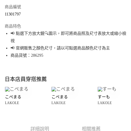
商品編號
超商取貨付款
11301797
LINE Pay
商品特色
Apple Pay
📢 點選下方放大鏡🔍圖示，即可將商品照及尺寸表放大或縮小檢
視
街口支付
📢 官網販售之顏色尺寸，請以可點選商品顏色尺寸為主
悠遊付
商品貨號：286295
Google Pay
全盈+PAY
日本店員穿搭推薦
大哥付你分期
相關說明
こぺまる
こぺまる
すーも
【大哥付你分期使用說明】
LAKOLE
LAKOLE
LAKOLE
AFTEE先享後付
1.本服務由台灣大哥大提供，台灣大哥大用戶可立即使用無須另外申請。
2.付款方式選擇「大哥付你分期」，訂單成立後會自動跳轉到大哥付的交易
相關說明
流程，驗證手機門號後，選擇欲分期的期數、繳款截止日，確認付款後即完
【關於「AFTEE先享後付」】
成交易。
AFTEE先享後付是「在收到商品之後才付款」的支付方式。 讓您購物簡單便
運送方式
3.實際核准額度、可分期數及費用金額請依後續交易確認頁面所載為準。
利好安心！
詳細說明
相關推薦