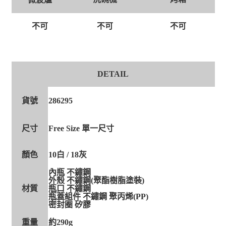
不可
不可
不可
DETAIL
貨號
286295
尺寸
Free Size 單一尺寸
顏色
10白 / 18灰
內瓶 不鏽鋼
外殼 不鏽鋼(聚酯樹脂塗裝)
材質
瓶口 不鏽鋼
瓶蓋組件 不鏽鋼 聚丙烯(PP)
密封圈 矽膠
重量
約290g