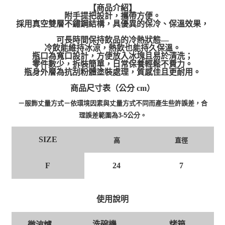
【商品介紹】
附手提把設計，攜帶方便。
採用真空雙層不鏽鋼結構，具優異的保冷、保溫效果，
可長時間保持飲品的冷熱狀態—
冷飲能維持冰涼，熱飲也能持久保溫。
瓶口為寬口設計，方便放入冰塊且易於清洗；
零件數少，拆裝簡單，日常保養輕鬆不費力。
瓶身外層為抗刮粉體塗裝處理，質感佳且更耐用。
商品尺寸表（公分 cm）
－服飾丈量方式－依環境因素與丈量方式不同而產生些許誤差，合
理誤差範圍為3-5公分。
SIZE
高
直徑
F
24
7
使用說明
洗碗機
烤箱
微波爐