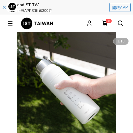
and ST TW
開啟APP
下載APP立即領300券
0
1
/
10