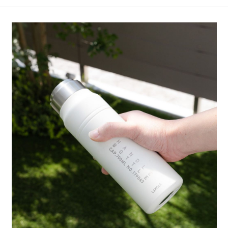
4.訂單成立30分鐘內，如未前往確認交易或遇審核未通過，訂單將自動取
１．簡單：不需註冊會員、不需綁卡、不需儲值。
全家 取貨付款
消。如遇「轉專審核」未通過狀況，表示未達大哥付你分期系統評分，恕無
２．便利：只要手機號碼，簡訊認證，即可結帳。
法說明評估內容。
每筆NT$80，滿NT$888(含以上)免運費
３．安心：先確認商品／服務後，再付款。
【繳款方式說明】
1.分期款項不併入電信帳單，「大哥付你分期」於每月結算日後寄送繳費提
付款後 全家取貨
【「AFTEE先享後付」結帳流程】
醒簡訊。
１．於結帳方式選擇「AFTEE先享後付」後，將跳轉至「AFTEE先享後付」
每筆NT$80，滿NT$888(含以上)免運費
2.透過簡訊連結打開帳單後，可選擇「超商條碼／台灣大直營門市／銀行轉
結帳頁面，進行簡訊認證並確認金額後，即可完成結帳。
帳／街口支付／iPASS MONEY」等通路繳費。
２．訂單成立數日內，您將收到繳費通知簡訊。
7-11 取貨付款
３．收到繳費通知簡訊後14天內，點擊此簡訊中的連結，可透過四大超商／
【注意事項】
每筆NT$80，滿NT$1,500(含以上)免運費
ATM／網路銀行／等多元方式進行付款，方視為交易完成。
1.本服務係由「台灣大哥大股份有限公司」（以下簡稱本公司）所提供，讓
※ 請注意：結帳手續完成當下不需立刻繳費，但若您需要取消訂單，請聯絡
用戶於交易時，得透過本服務購買商品或服務，並由商店將買賣／分期付款
付款後 7-11取貨
購買商品的店家。未經商家同意取消之訂單仍視為有效，需透過AFTEE先享
買賣價金債權讓與本公司後，依約使用本公司帳單繳交帳款。
後付繳納相關費用。
每筆NT$80，滿NT$1,500(含以上)免運費
2.基於同意付款使用「大哥付你分期」之契約關係目的，商店將以您的個人
※ 交易是否成功請以「AFTEE先享後付 」之結帳頁面顯示為準，若有關於
資料（包含姓名、電話或地址）提供予台灣大哥大進項蒐集、處理及利用，
是否繳費成功／繳費後需取消欲退款等相關疑問，請聯繫「AFTEE先享後付
宅配
由本公司與您本人進行分期帳單所需資料之確認、核對及更正。
客戶支援中心」
https://netprotections.freshdesk.com/support/home
3.完整用戶服務條款，請詳閱以下連結：
https://oppay.tw/userRule
每筆NT$80，滿NT$1,500(含以上)免運費
【注意事項】
１．透過由恩沛科技股份有限公司提供之「AFTEE先享後付」服務完成之交
易，需依本服務之必要範圍內提供個人資料，並將交易相關給付款項請求債
權轉讓予恩沛科技股份有限公司。
２．關於個人資料處理事宜，請瀏覽以下網址：
https://aftee.tw/terms/#terms3
３．未成年的使用者請事先徵得法定代理人或監護人之同意方可使用
「AFTEE先享後付」，若未經同意申辦者引起之損失，本公司不負相關責
任。