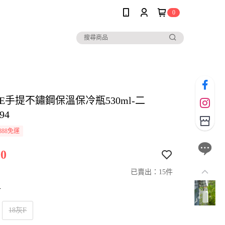
0
LE手提不鏽鋼保溫保冷瓶530ml-二
94
888免運
0
已賣出：15件
寸
18灰F