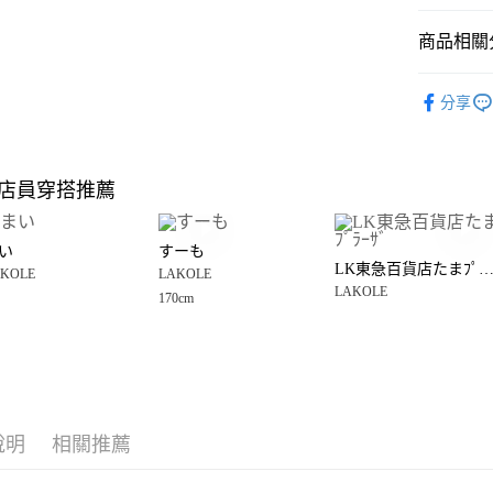
悠遊付
商品相關分
Google Pay
全盈+PAY
雜貨
廚
分享
LAKOLE
大哥付你
相關說明
LAKOLE
【大哥付
店員穿搭推薦
AFTEE先
1.本服務
2.付款方
相關說明
流程，驗
【關於「A
い
すーも
完成交易
AFTEE
LK東急百貨店たまﾌﾟﾗｰ
3.實際核
KOLE
LAKOLE
便利好安
運送方式
4.訂單成
LAKOLE
１．簡單
170cm
消。如遇
２．便利
全家 取貨
無法說明
３．安心
【繳款方
每筆NT$8
1.分期款
【「AFT
醒簡訊。
付款後 全
１．於結帳
2.透過簡
付」結帳
每筆NT$8
帳／街口支付
２．訂單
說明
相關推薦
３．收到繳
7-11 取貨
【注意事
／ATM／
1.本服務