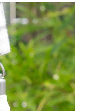
：結帳手續完成當下不需立刻繳費，但若您需要取消訂單，請聯
0，滿NT$1,500(含以上)免運費
易時，得透過本服務購買商品或服務，並由商店將買賣／分期付
的店家。未經商家同意取消之訂單仍視為有效，需透過AFTEE
金債權讓與本公司後，依約使用本公司帳單繳交帳款。
繳納相關費用。
11取貨
意付款使用「大哥付你分期」之契約關係目的，商店將以您的個人
否成功請以「AFTEE先享後付 」之結帳頁面顯示為準，若有關於
0，滿NT$1,500(含以上)免運費
含姓名、電話或地址）提供予台灣大哥大進項蒐集、處理及利
功／繳費後需取消欲退款等相關疑問，請聯繫「AFTEE先享後
公司與您本人進行分期帳單所需資料之確認、核對及更正。
援中心」
https://netprotections.freshdesk.com/support/home
戶服務條款，請詳閱以下連結：
https://oppay.tw/userRule
項】
0，滿NT$1,500(含以上)免運費
恩沛科技股份有限公司提供之「AFTEE先享後付」服務完成之
依本服務之必要範圍內提供個人資料，並將交易相關給付款項請
讓予恩沛科技股份有限公司。
個人資料處理事宜，請瀏覽以下網址：
https://aftee.tw/terms/#terms3
年的使用者請事先徵得法定代理人或監護人之同意方可使用
E先享後付」，若未經同意申辦者引起之損失，本公司不負相關責
AFTEE先享後付」時，將依據個別帳號之用戶狀況，依本公司
核予不同之上限額度；若仍有額度不足之情形，本公司將視審查
用戶進行身份認證。
一人註冊多個帳號或使用他人資訊註冊。若發現惡意使用之情
科技股份有限公司將有權停止該用戶之使用額度並採取法律行