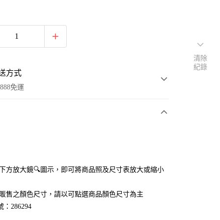
清除
紀錄
送方式
888免運
次付款
付款
點選下方放大鏡🔍圖示，即可將商品照及尺寸表放大或縮小
官網販售之顏色尺寸，請以可點選商品顏色尺寸為主
：286294