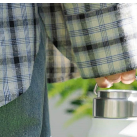
※ 請注意
每筆NT$8
用戶於交
絡購買商品
款買賣價
先享後付
付款後 7-
2.基於同
※ 交易是
每筆NT$8
資料（包
是否繳費成
用，由本
付客戶支
宅配
3.完整用
【注意事
每筆NT$8
１．透過由
交易，需
求債權轉
２．關於
３．未成
「AFTE
任。
４．使用「
即時審查
結果請求
５．嚴禁
形，恩沛
動。