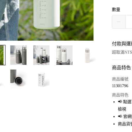
數量
付款與運
超取滿NT$
商品特色
付款方式
信用卡一
商品編號
11301796
超商取貨
商品特色
LINE Pay
📢 
檢視
Apple Pay
📢 
街口支付
商品貨號