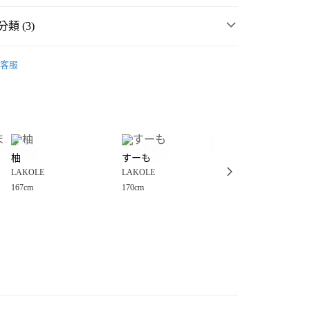
類 (3)
房用品
瓶罐、壺、保溫瓶、便當盒
客服
生活雜貨
廚房用品
瓶罐、壺、保溫瓶、便當盒
分期
💥 OUTLET SALE 出清 ❗
你分期使用說明】
享後付
由台灣大哥大提供，台灣大哥大用戶可立即使用無須另外申請。
式選擇「大哥付你分期」，訂單成立後會自動跳轉到大哥付的交易
證手機門號後，選擇欲分期的期數、繳款截止日，確認付款後即
FTEE先享後付」】
。
柚
すーも
こぺまる
先享後付是「在收到商品之後才付款」的支付方式。 讓您購物簡單
ｻﾞ
准額度、可分期數及費用金額請依後續交易確認頁面所載為準。
LAKOLE
LAKOLE
LAKOLE
心！
立30分鐘內，如未前往確認交易或遇審核未通過，訂單將自動取
：不需註冊會員、不需綁卡、不需儲值。
167cm
170cm
「轉專審核」未通過狀況，表示未達大哥付你分期系統評分，恕
：只要手機號碼，簡訊認證，即可結帳。
付款
評估內容。
：先確認商品／服務後，再付款。
式說明】
0，滿NT$888(含以上)免運費
項不併入電信帳單，「大哥付你分期」於每月結算日後寄送繳費提
EE先享後付」結帳流程】
家取貨
方式選擇「AFTEE先享後付」後，將跳轉至「AFTEE先享後
訊連結打開帳單後，可選擇「超商條碼／台灣大直營門市／銀行轉
頁面，進行簡訊認證並確認金額後，即可完成結帳。
0，滿NT$888(含以上)免運費
／iPASS MONEY」等通路繳費。
成立數日內，您將收到繳費通知簡訊。
費通知簡訊後14天內，點擊此簡訊中的連結，可透過四大超商
付款
項】
網路銀行／等多元方式進行付款，方視為交易完成。
係由「台灣大哥大股份有限公司」（以下簡稱本公司）所提供，讓