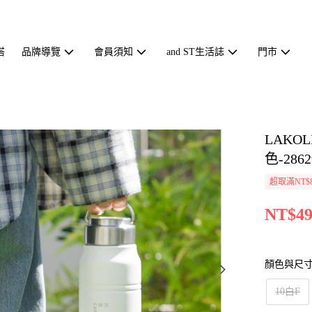
搭
品牌導覽
會員須知
and ST生活誌
門市
LAKO
色-2862
超取滿NT$
NT$49
顏色與尺
10白F