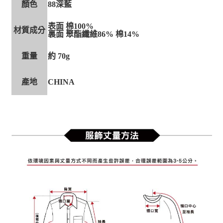
顏色
88深藍
表面 棉100%
材質成分
裏面 聚酯纖維86% 棉14%
重量
約 70g
產地
CHINA