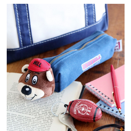
全家 取貨付款
消。如遇「轉專審核」未通過狀況，表示未達大哥付你分期系統評分，恕無
２．便利：只要手機號碼，簡訊認證，即可結帳。
法說明評估內容。
每筆NT$80，滿NT$1,500(含以上)免運費
３．安心：先確認商品／服務後，再付款。
【繳款方式說明】
1.分期款項不併入電信帳單，「大哥付你分期」於每月結算日後寄送繳費提
付款後 全家取貨
【「AFTEE先享後付」結帳流程】
醒簡訊。
１．於結帳方式選擇「AFTEE先享後付」後，將跳轉至「AFTEE先享後付」
每筆NT$80，滿NT$1,500(含以上)免運費
2.透過簡訊連結打開帳單後，可選擇「超商條碼／台灣大直營門市／銀行轉
結帳頁面，進行簡訊認證並確認金額後，即可完成結帳。
帳／街口支付／iPASS MONEY」等通路繳費。
２．訂單成立數日內，您將收到繳費通知簡訊。
7-11 取貨付款
３．收到繳費通知簡訊後14天內，點擊此簡訊中的連結，可透過四大超商／
【注意事項】
每筆NT$80，滿NT$1,500(含以上)免運費
ATM／網路銀行／等多元方式進行付款，方視為交易完成。
1.本服務係由「台灣大哥大股份有限公司」（以下簡稱本公司）所提供，讓
※ 請注意：結帳手續完成當下不需立刻繳費，但若您需要取消訂單，請聯絡
用戶於交易時，得透過本服務購買商品或服務，並由商店將買賣／分期付款
付款後 7-11取貨
購買商品的店家。未經商家同意取消之訂單仍視為有效，需透過AFTEE先享
買賣價金債權讓與本公司後，依約使用本公司帳單繳交帳款。
後付繳納相關費用。
每筆NT$80，滿NT$1,500(含以上)免運費
2.基於同意付款使用「大哥付你分期」之契約關係目的，商店將以您的個人
※ 交易是否成功請以「AFTEE先享後付 」之結帳頁面顯示為準，若有關於
資料（包含姓名、電話或地址）提供予台灣大哥大進項蒐集、處理及利用，
是否繳費成功／繳費後需取消欲退款等相關疑問，請聯繫「AFTEE先享後付
宅配
由本公司與您本人進行分期帳單所需資料之確認、核對及更正。
客戶支援中心」
https://netprotections.freshdesk.com/support/home
3.完整用戶服務條款，請詳閱以下連結：
https://oppay.tw/userRule
每筆NT$80，滿NT$1,500(含以上)免運費
【注意事項】
１．透過由恩沛科技股份有限公司提供之「AFTEE先享後付」服務完成之交
易，需依本服務之必要範圍內提供個人資料，並將交易相關給付款項請求債
權轉讓予恩沛科技股份有限公司。
２．關於個人資料處理事宜，請瀏覽以下網址：
https://aftee.tw/terms/#terms3
３．未成年的使用者請事先徵得法定代理人或監護人之同意方可使用
「AFTEE先享後付」，若未經同意申辦者引起之損失，本公司不負相關責
任。
４．使用「AFTEE先享後付」時，將依據個別帳號之用戶狀況，依本公司即