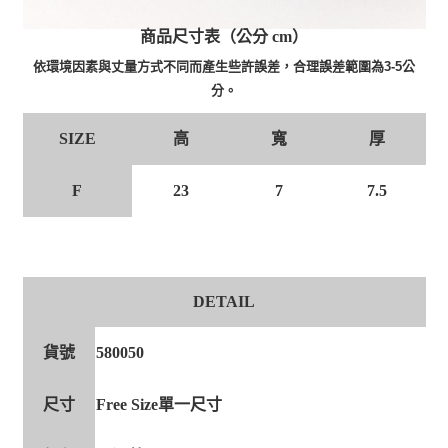
商品尺寸表（公分 cm）
依環境因素與丈量方式不同而產生些許誤差，合理誤差範圍為3-5公
分。
高
寬
厚
SIZE
F
23
7
7.5
DETAIL
貨號
580050
尺寸
Free Size單一尺寸