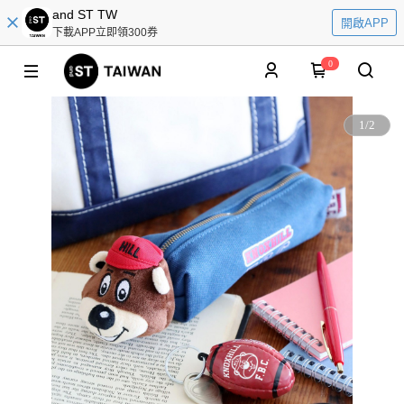
and ST TW
開啟APP
下載APP立即領300券
0
1
/
2