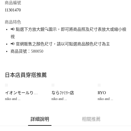
商品編號
超商取貨付款
11301470
LINE Pay
商品特色
Apple Pay
📢 點選下方放大鏡🔍圖示，即可將商品照及尺寸表放大或縮小檢
視
街口支付
📢 官網販售之顏色尺寸，請以可點選商品顏色尺寸為主
悠遊付
商品貨號：580050
Google Pay
全盈+PAY
日本店員穿搭推薦
大哥付你分期
相關說明
イオンモールりんくう泉南
ならﾌｧﾐﾘｰ店
RYO
【大哥付你分期使用說明】
niko and ...
niko and ...
niko and ...
AFTEE先享後付
1.本服務由台灣大哥大提供，台灣大哥大用戶可立即使用無須另外申請。
2.付款方式選擇「大哥付你分期」，訂單成立後會自動跳轉到大哥付的交易
相關說明
流程，驗證手機門號後，選擇欲分期的期數、繳款截止日，確認付款後即完
【關於「AFTEE先享後付」】
成交易。
詳細說明
相關推薦
AFTEE先享後付是「在收到商品之後才付款」的支付方式。 讓您購物簡單便
運送方式
3.實際核准額度、可分期數及費用金額請依後續交易確認頁面所載為準。
利好安心！
4.訂單成立30分鐘內，如未前往確認交易或遇審核未通過，訂單將自動取
１．簡單：不需註冊會員、不需綁卡、不需儲值。