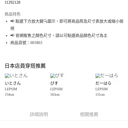
11292128
LINE Pay
商品特色
Apple Pay
📢 點選下方放大鏡🔍圖示，即可將商品照及尺寸表放大或縮小檢
視
街口支付
📢 官網販售之顏色尺寸，請以可點選商品顏色尺寸為主
悠遊付
商品貨號：601863
Google Pay
全盈+PAY
日本店員穿搭推薦
大哥付你分期
相關說明
いとさん
ぴす
だーはら
【大哥付你分期使用說明】
LEPSIM
LEPSIM
LEPSIM
AFTEE先享後付
1.本服務由台灣大哥大提供，台灣大哥大用戶可立即使用無須另外申請。
154cm
163cm
151cm
2.付款方式選擇「大哥付你分期」，訂單成立後會自動跳轉到大哥付的交易
相關說明
流程，驗證手機門號後，選擇欲分期的期數、繳款截止日，確認付款後即完
【關於「AFTEE先享後付」】
成交易。
AFTEE先享後付是「在收到商品之後才付款」的支付方式。 讓您購物簡單便
運送方式
3.實際核准額度、可分期數及費用金額請依後續交易確認頁面所載為準。
利好安心！
詳細說明
相關推薦
4.訂單成立30分鐘內，如未前往確認交易或遇審核未通過，訂單將自動取
１．簡單：不需註冊會員、不需綁卡、不需儲值。
全家 取貨付款
消。如遇「轉專審核」未通過狀況，表示未達大哥付你分期系統評分，恕無
２．便利：只要手機號碼，簡訊認證，即可結帳。
法說明評估內容。