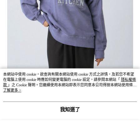
本網站中使用 cookie，欲查詢有關本網站使用 cookie 方式之詳情，及若您不希望
在電腦上使用 cookie 時應如何變更電腦的 cookie 設定，請參閱本網站「
隱私權條
款
」之 Cookie 聲明。您繼續使用本網站即表示您同意本公司得按本網站使用條款
之 Cookie 聲明使用 cookie。
了解更多 >
我知道了