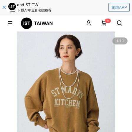
and ST TW
開啟APP
下載APP立即領300券
0
1
/
10