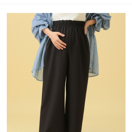
4.訂單成立30分鐘內，如未前往確認交易或遇審核未通過，訂單將自動取
１．簡單：不需註冊會員、不需綁卡、不需儲值。
全家 取貨付款
消。如遇「轉專審核」未通過狀況，表示未達大哥付你分期系統評分，恕無
２．便利：只要手機號碼，簡訊認證，即可結帳。
法說明評估內容。
每筆NT$80，滿NT$888(含以上)免運費
３．安心：先確認商品／服務後，再付款。
【繳款方式說明】
1.分期款項不併入電信帳單，「大哥付你分期」於每月結算日後寄送繳費提
付款後 全家取貨
【「AFTEE先享後付」結帳流程】
醒簡訊。
１．於結帳方式選擇「AFTEE先享後付」後，將跳轉至「AFTEE先享後付」
每筆NT$80，滿NT$888(含以上)免運費
2.透過簡訊連結打開帳單後，可選擇「超商條碼／台灣大直營門市／銀行轉
結帳頁面，進行簡訊認證並確認金額後，即可完成結帳。
帳／街口支付／iPASS MONEY」等通路繳費。
２．訂單成立數日內，您將收到繳費通知簡訊。
7-11 取貨付款
３．收到繳費通知簡訊後14天內，點擊此簡訊中的連結，可透過四大超商／
【注意事項】
每筆NT$80，滿NT$1,500(含以上)免運費
ATM／網路銀行／等多元方式進行付款，方視為交易完成。
1.本服務係由「台灣大哥大股份有限公司」（以下簡稱本公司）所提供，讓
※ 請注意：結帳手續完成當下不需立刻繳費，但若您需要取消訂單，請聯絡
用戶於交易時，得透過本服務購買商品或服務，並由商店將買賣／分期付款
付款後 7-11取貨
購買商品的店家。未經商家同意取消之訂單仍視為有效，需透過AFTEE先享
買賣價金債權讓與本公司後，依約使用本公司帳單繳交帳款。
後付繳納相關費用。
每筆NT$80，滿NT$1,500(含以上)免運費
2.基於同意付款使用「大哥付你分期」之契約關係目的，商店將以您的個人
※ 交易是否成功請以「AFTEE先享後付 」之結帳頁面顯示為準，若有關於
資料（包含姓名、電話或地址）提供予台灣大哥大進項蒐集、處理及利用，
是否繳費成功／繳費後需取消欲退款等相關疑問，請聯繫「AFTEE先享後付
宅配
由本公司與您本人進行分期帳單所需資料之確認、核對及更正。
客戶支援中心」
https://netprotections.freshdesk.com/support/home
3.完整用戶服務條款，請詳閱以下連結：
https://oppay.tw/userRule
每筆NT$80，滿NT$1,500(含以上)免運費
【注意事項】
１．透過由恩沛科技股份有限公司提供之「AFTEE先享後付」服務完成之交
易，需依本服務之必要範圍內提供個人資料，並將交易相關給付款項請求債
權轉讓予恩沛科技股份有限公司。
２．關於個人資料處理事宜，請瀏覽以下網址：
https://aftee.tw/terms/#terms3
３．未成年的使用者請事先徵得法定代理人或監護人之同意方可使用
「AFTEE先享後付」，若未經同意申辦者引起之損失，本公司不負相關責
任。