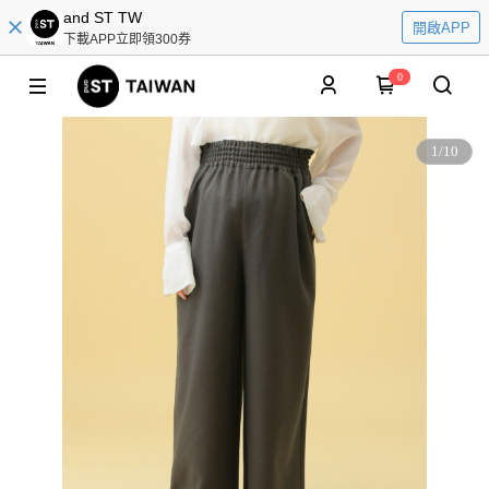
and ST TW
開啟APP
下載APP立即領300券
0
1
/
10