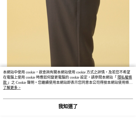
本網站中使用 cookie，欲查詢有關本網站使用 cookie 方式之詳情，及若您不希望
在電腦上使用 cookie 時應如何變更電腦的 cookie 設定，請參閱本網站「
隱私權條
款
」之 Cookie 聲明。您繼續使用本網站即表示您同意本公司得按本網站使用條款
之 Cookie 聲明使用 cookie。
了解更多 >
我知道了