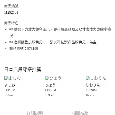
商品編號
超商取貨付款
11292101
LINE Pay
商品特色
Apple Pay
📢 點選下方放大鏡🔍圖示，即可將商品照及尺寸表放大或縮小檢
視
街口支付
📢 官網販售之顏色尺寸，請以可點選商品顏色尺寸為主
悠遊付
商品貨號：578199
Google Pay
全盈+PAY
日本店員穿搭推薦
大哥付你分期
相關說明
よしお
ひょう
しおりん
【大哥付你分期使用說明】
LEPSIM
LEPSIM
LEPSIM
AFTEE先享後付
1.本服務由台灣大哥大提供，台灣大哥大用戶可立即使用無須另外申請。
157cm
159cm
165cm
2.付款方式選擇「大哥付你分期」，訂單成立後會自動跳轉到大哥付的交易
相關說明
流程，驗證手機門號後，選擇欲分期的期數、繳款截止日，確認付款後即完
【關於「AFTEE先享後付」】
成交易。
AFTEE先享後付是「在收到商品之後才付款」的支付方式。 讓您購物簡單便
運送方式
3.實際核准額度、可分期數及費用金額請依後續交易確認頁面所載為準。
利好安心！
詳細說明
相關推薦