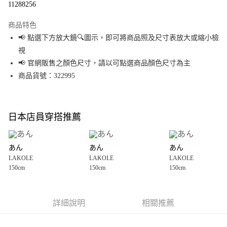
11288256
LINE Pay
商品特色
Apple Pay
📢 點選下方放大鏡🔍圖示，即可將商品照及尺寸表放大或縮小檢
視
街口支付
📢 官網販售之顏色尺寸，請以可點選商品顏色尺寸為主
悠遊付
商品貨號：322995
Google Pay
全盈+PAY
日本店員穿搭推薦
大哥付你分期
相關說明
あん
あん
あん
【大哥付你分期使用說明】
LAKOLE
LAKOLE
LAKOLE
AFTEE先享後付
1.本服務由台灣大哥大提供，台灣大哥大用戶可立即使用無須另外申請。
150cm
150cm
150cm
2.付款方式選擇「大哥付你分期」，訂單成立後會自動跳轉到大哥付的交易
相關說明
流程，驗證手機門號後，選擇欲分期的期數、繳款截止日，確認付款後即完
【關於「AFTEE先享後付」】
成交易。
AFTEE先享後付是「在收到商品之後才付款」的支付方式。 讓您購物簡單便
運送方式
3.實際核准額度、可分期數及費用金額請依後續交易確認頁面所載為準。
利好安心！
詳細說明
相關推薦
4.訂單成立30分鐘內，如未前往確認交易或遇審核未通過，訂單將自動取
１．簡單：不需註冊會員、不需綁卡、不需儲值。
全家 取貨付款
消。如遇「轉專審核」未通過狀況，表示未達大哥付你分期系統評分，恕無
２．便利：只要手機號碼，簡訊認證，即可結帳。
法說明評估內容。