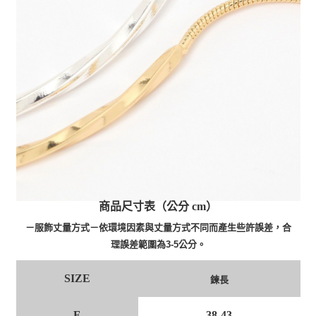
商品尺寸表（公分 cm）
－服飾丈量方式－依環境因素與丈量方式不同而產生些許誤差，合
理誤差範圍為3-5公分。
SIZE
鍊長
F
38-43