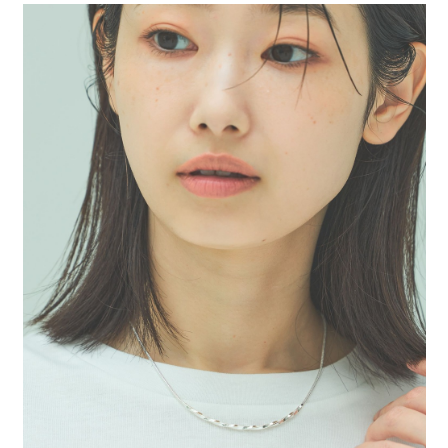
每筆NT$80，滿NT$888(含以上)免運費
３．安心：先確認商品／服務後，再付款。
【繳款方式說明】
1.分期款項不併入電信帳單，「大哥付你分期」於每月結算日後寄送繳費提
付款後 全家取貨
【「AFTEE先享後付」結帳流程】
醒簡訊。
１．於結帳方式選擇「AFTEE先享後付」後，將跳轉至「AFTEE先享後付」
每筆NT$80，滿NT$888(含以上)免運費
2.透過簡訊連結打開帳單後，可選擇「超商條碼／台灣大直營門市／銀行轉
結帳頁面，進行簡訊認證並確認金額後，即可完成結帳。
帳／街口支付／iPASS MONEY」等通路繳費。
２．訂單成立數日內，您將收到繳費通知簡訊。
7-11 取貨付款
３．收到繳費通知簡訊後14天內，點擊此簡訊中的連結，可透過四大超商／
【注意事項】
每筆NT$80，滿NT$1,500(含以上)免運費
ATM／網路銀行／等多元方式進行付款，方視為交易完成。
1.本服務係由「台灣大哥大股份有限公司」（以下簡稱本公司）所提供，讓
※ 請注意：結帳手續完成當下不需立刻繳費，但若您需要取消訂單，請聯絡
用戶於交易時，得透過本服務購買商品或服務，並由商店將買賣／分期付款
付款後 7-11取貨
購買商品的店家。未經商家同意取消之訂單仍視為有效，需透過AFTEE先享
買賣價金債權讓與本公司後，依約使用本公司帳單繳交帳款。
後付繳納相關費用。
每筆NT$80，滿NT$1,500(含以上)免運費
2.基於同意付款使用「大哥付你分期」之契約關係目的，商店將以您的個人
※ 交易是否成功請以「AFTEE先享後付 」之結帳頁面顯示為準，若有關於
資料（包含姓名、電話或地址）提供予台灣大哥大進項蒐集、處理及利用，
是否繳費成功／繳費後需取消欲退款等相關疑問，請聯繫「AFTEE先享後付
宅配
由本公司與您本人進行分期帳單所需資料之確認、核對及更正。
客戶支援中心」
https://netprotections.freshdesk.com/support/home
3.完整用戶服務條款，請詳閱以下連結：
https://oppay.tw/userRule
每筆NT$80，滿NT$1,500(含以上)免運費
【注意事項】
１．透過由恩沛科技股份有限公司提供之「AFTEE先享後付」服務完成之交
易，需依本服務之必要範圍內提供個人資料，並將交易相關給付款項請求債
權轉讓予恩沛科技股份有限公司。
２．關於個人資料處理事宜，請瀏覽以下網址：
https://aftee.tw/terms/#terms3
３．未成年的使用者請事先徵得法定代理人或監護人之同意方可使用
「AFTEE先享後付」，若未經同意申辦者引起之損失，本公司不負相關責
任。
４．使用「AFTEE先享後付」時，將依據個別帳號之用戶狀況，依本公司即
時審查核予不同之上限額度；若仍有額度不足之情形，本公司將視審查結果