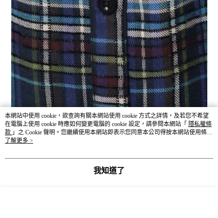
本網站中使用 cookie，欲查詢有關本網站使用 cookie 方式之詳情，及若您不希望
在電腦上使用 cookie 時應如何變更電腦的 cookie 設定，請參閱本網站「
隱私權條
款
」之 Cookie 聲明。您繼續使用本網站即表示您同意本公司得按本網站使用條款
之 Cookie 聲明使用 cookie。
了解更多 >
我知道了