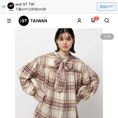
and ST TW
開啟APP
下載APP立即領300券
0
1
/
10