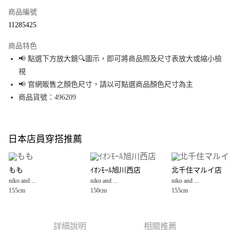
商品編號
超商取貨付款
11285425
LINE Pay
商品特色
Apple Pay
📢 點選下方放大鏡🔍圖示，即可將商品照及尺寸表放大或縮小檢
視
街口支付
📢 官網販售之顏色尺寸，請以可點選商品顏色尺寸為主
悠遊付
商品貨號：496209
Google Pay
全盈+PAY
日本店員穿搭推薦
大哥付你分期
相關說明
もも
ｲｵﾝﾓｰﾙ旭川西店
北千住マルイ店
【大哥付你分期使用說明】
niko and ...
niko and ...
niko and ...
AFTEE先享後付
1.本服務由台灣大哥大提供，台灣大哥大用戶可立即使用無須另外申請。
155cm
150cm
155cm
2.付款方式選擇「大哥付你分期」，訂單成立後會自動跳轉到大哥付的交易
相關說明
流程，驗證手機門號後，選擇欲分期的期數、繳款截止日，確認付款後即完
【關於「AFTEE先享後付」】
成交易。
AFTEE先享後付是「在收到商品之後才付款」的支付方式。 讓您購物簡單便
運送方式
3.實際核准額度、可分期數及費用金額請依後續交易確認頁面所載為準。
利好安心！
詳細說明
相關推薦