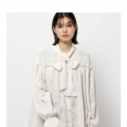
4.訂單成立30分鐘內，如未前往確認交易或遇審核未通過，訂單將自動取
１．簡單：不需註冊會員、不需綁卡、不需儲值。
全家 取貨付款
消。如遇「轉專審核」未通過狀況，表示未達大哥付你分期系統評分，恕無
２．便利：只要手機號碼，簡訊認證，即可結帳。
法說明評估內容。
每筆NT$80，滿NT$888(含以上)免運費
３．安心：先確認商品／服務後，再付款。
【繳款方式說明】
1.分期款項不併入電信帳單，「大哥付你分期」於每月結算日後寄送繳費提
付款後 全家取貨
【「AFTEE先享後付」結帳流程】
醒簡訊。
１．於結帳方式選擇「AFTEE先享後付」後，將跳轉至「AFTEE先享後付」
每筆NT$80，滿NT$888(含以上)免運費
2.透過簡訊連結打開帳單後，可選擇「超商條碼／台灣大直營門市／銀行轉
結帳頁面，進行簡訊認證並確認金額後，即可完成結帳。
帳／街口支付／iPASS MONEY」等通路繳費。
２．訂單成立數日內，您將收到繳費通知簡訊。
7-11 取貨付款
３．收到繳費通知簡訊後14天內，點擊此簡訊中的連結，可透過四大超商／
【注意事項】
每筆NT$80，滿NT$1,500(含以上)免運費
ATM／網路銀行／等多元方式進行付款，方視為交易完成。
1.本服務係由「台灣大哥大股份有限公司」（以下簡稱本公司）所提供，讓
※ 請注意：結帳手續完成當下不需立刻繳費，但若您需要取消訂單，請聯絡
用戶於交易時，得透過本服務購買商品或服務，並由商店將買賣／分期付款
付款後 7-11取貨
購買商品的店家。未經商家同意取消之訂單仍視為有效，需透過AFTEE先享
買賣價金債權讓與本公司後，依約使用本公司帳單繳交帳款。
後付繳納相關費用。
每筆NT$80，滿NT$1,500(含以上)免運費
2.基於同意付款使用「大哥付你分期」之契約關係目的，商店將以您的個人
※ 交易是否成功請以「AFTEE先享後付 」之結帳頁面顯示為準，若有關於
資料（包含姓名、電話或地址）提供予台灣大哥大進項蒐集、處理及利用，
是否繳費成功／繳費後需取消欲退款等相關疑問，請聯繫「AFTEE先享後付
宅配
由本公司與您本人進行分期帳單所需資料之確認、核對及更正。
客戶支援中心」
https://netprotections.freshdesk.com/support/home
3.完整用戶服務條款，請詳閱以下連結：
https://oppay.tw/userRule
每筆NT$80，滿NT$1,500(含以上)免運費
【注意事項】
１．透過由恩沛科技股份有限公司提供之「AFTEE先享後付」服務完成之交
易，需依本服務之必要範圍內提供個人資料，並將交易相關給付款項請求債
權轉讓予恩沛科技股份有限公司。
２．關於個人資料處理事宜，請瀏覽以下網址：
https://aftee.tw/terms/#terms3
３．未成年的使用者請事先徵得法定代理人或監護人之同意方可使用
「AFTEE先享後付」，若未經同意申辦者引起之損失，本公司不負相關責
任。