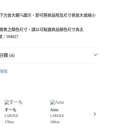
付款
點選下方放大鏡🔍圖示，即可將商品照及尺寸表放大或縮小
官網販售之顏色尺寸，請以可點選商品顏色尺寸為主
：594027
類 (4)
男裝
客服
衣
T恤
分期
男裝
上衣
T恤
你分期使用說明】
享後付
由台灣大哥大提供，台灣大哥大用戶可立即使用無須另外申請。
💥 OUTLET SALE 出清 ❗
式選擇「大哥付你分期」，訂單成立後會自動跳轉到大哥付的交易
證手機門號後，選擇欲分期的期數、繳款截止日，確認付款後即
FTEE先享後付」】
。
すーも
Amu
かねち
先享後付是「在收到商品之後才付款」的支付方式。 讓您購物簡單
准額度、可分期數及費用金額請依後續交易確認頁面所載為準。
LAKOLE
LAKOLE
LAKOLE
心！
立30分鐘內，如未前往確認交易或遇審核未通過，訂單將自動取
：不需註冊會員、不需綁卡、不需儲值。
170cm
169cm
168cm
「轉專審核」未通過狀況，表示未達大哥付你分期系統評分，恕
：只要手機號碼，簡訊認證，即可結帳。