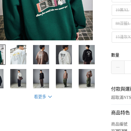
19黑XL
88深藍L
15淺灰X
數量
付款與運
看更多
超取滿NT$
商品特色
付款方式
信用卡一
商品編號
11285308