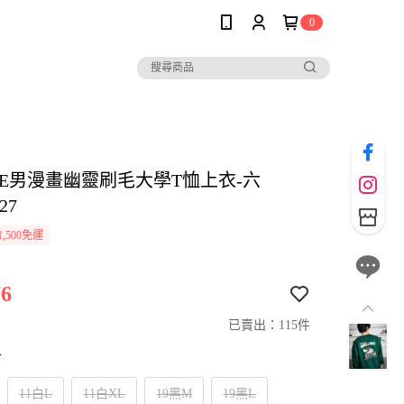
0
OLE男漫畫幽靈刷毛大學T恤上衣-六
27
,500免運
6
已賣出：115件
寸
11白L
11白XL
19黑M
19黑L