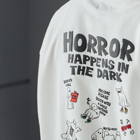
結果請求
５．嚴禁
形，恩沛
動。