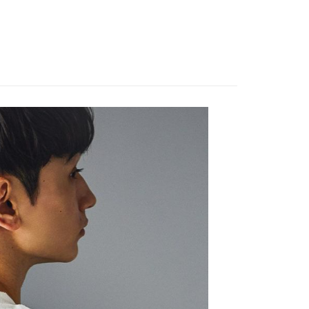
付款
評估內容。
：先確認商品／服務後，再付款。
式說明】
0，滿NT$1,500(含以上)免運費
項不併入電信帳單，「大哥付你分期」於每月結算日後寄送繳費提
EE先享後付」結帳流程】
家取貨
方式選擇「AFTEE先享後付」後，將跳轉至「AFTEE先享後
訊連結打開帳單後，可選擇「超商條碼／台灣大直營門市／銀行轉
頁面，進行簡訊認證並確認金額後，即可完成結帳。
0，滿NT$1,500(含以上)免運費
／iPASS MONEY」等通路繳費。
成立數日內，您將收到繳費通知簡訊。
費通知簡訊後14天內，點擊此簡訊中的連結，可透過四大超商
付款
項】
網路銀行／等多元方式進行付款，方視為交易完成。
係由「台灣大哥大股份有限公司」（以下簡稱本公司）所提供，讓
：結帳手續完成當下不需立刻繳費，但若您需要取消訂單，請聯
0，滿NT$1,500(含以上)免運費
易時，得透過本服務購買商品或服務，並由商店將買賣／分期付
的店家。未經商家同意取消之訂單仍視為有效，需透過AFTEE
金債權讓與本公司後，依約使用本公司帳單繳交帳款。
繳納相關費用。
11取貨
意付款使用「大哥付你分期」之契約關係目的，商店將以您的個人
否成功請以「AFTEE先享後付 」之結帳頁面顯示為準，若有關於
0，滿NT$1,500(含以上)免運費
含姓名、電話或地址）提供予台灣大哥大進項蒐集、處理及利
功／繳費後需取消欲退款等相關疑問，請聯繫「AFTEE先享後
公司與您本人進行分期帳單所需資料之確認、核對及更正。
援中心」
https://netprotections.freshdesk.com/support/home
戶服務條款，請詳閱以下連結：
https://oppay.tw/userRule
項】
0，滿NT$1,500(含以上)免運費
恩沛科技股份有限公司提供之「AFTEE先享後付」服務完成之
依本服務之必要範圍內提供個人資料，並將交易相關給付款項請
讓予恩沛科技股份有限公司。
個人資料處理事宜，請瀏覽以下網址：
https://aftee.tw/terms/#terms3
年的使用者請事先徵得法定代理人或監護人之同意方可使用
E先享後付」，若未經同意申辦者引起之損失，本公司不負相關責
AFTEE先享後付」時，將依據個別帳號之用戶狀況，依本公司
核予不同之上限額度；若仍有額度不足之情形，本公司將視審查