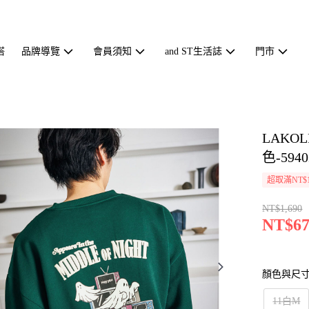
搭
品牌導覽
會員須知
and ST生活誌
門市
LAK
色-5940
超取滿NT$1
NT$1,690
NT$67
顏色與尺
11白M