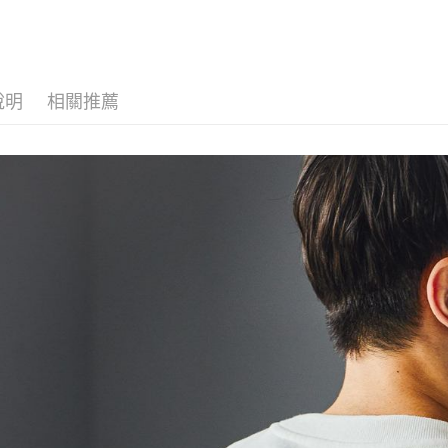
全家 取貨
無法說明
３．安心
【繳款方
每筆NT$8
1.分期款
【「AFT
醒簡訊。
付款後 全
１．於結帳
2.透過簡
付」結帳
每筆NT$8
帳／街口支付
說明
相關推薦
２．訂單
３．收到繳
7-11 取貨
【注意事
／ATM／
1.本服務
※ 請注意
每筆NT$8
用戶於交
絡購買商品
款買賣價
先享後付
付款後 7-
2.基於同
※ 交易是
每筆NT$8
資料（包
是否繳費成
用，由本
付客戶支
宅配
3.完整用
【注意事
每筆NT$8
１．透過由
交易，需
求債權轉
２．關於
３．未成
「AFTE
任。
４．使用「
即時審查