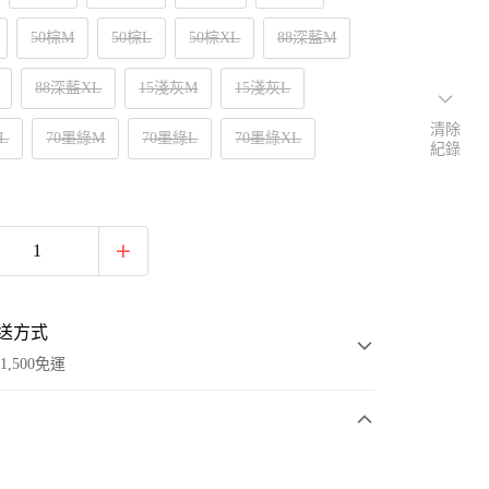
50棕M
50棕L
50棕XL
88深藍M
88深藍XL
15淺灰M
15淺灰L
清除
L
70墨綠M
70墨綠L
70墨綠XL
紀錄
送方式
1,500免運
次付款