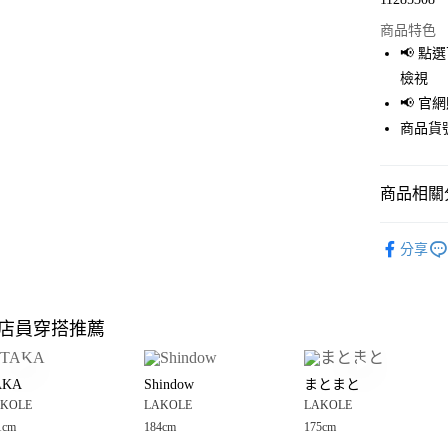
超商取貨
商品特色
LINE Pay
📢 
檢視
Apple Pay
📢 
街口支付
商品貨號
悠遊付
商品相關分
Google Pay
全盈+PAY
OUTLET
分享
男裝
上
大哥付你
相關說明
LAKOLE
【大哥付
店員穿搭推薦
AFTEE先
1.本服務
LAKOLE
2.付款方
相關說明
流程，驗
【關於「A
AKA
Shindow
まとまと
完成交易
AFTEE
3.實際核
KOLE
LAKOLE
LAKOLE
便利好安
運送方式
4.訂單成
１．簡單
1cm
184cm
175cm
消。如遇
２．便利