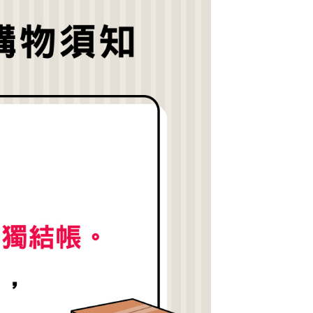
公司與您本人進行分期帳單所需資料之確認、核對及更正。
援中心」
https://netprotections.freshdesk.com/support/home
戶服務條款，請詳閱以下連結：
https://oppay.tw/userRule
項】
恩沛科技股份有限公司提供之「AFTEE先享後付」服務完成之
依本服務之必要範圍內提供個人資料，並將交易相關給付款項請
讓予恩沛科技股份有限公司。
個人資料處理事宜，請瀏覽以下網址：
https://aftee.tw/terms/#terms3
年的使用者請事先徵得法定代理人或監護人之同意方可使用
E先享後付」，若未經同意申辦者引起之損失，本公司不負相關責
AFTEE先享後付」時，將依據個別帳號之用戶狀況，依本公司
核予不同之上限額度；若仍有額度不足之情形，本公司將視審查
用戶進行身份認證。
一人註冊多個帳號或使用他人資訊註冊。若發現惡意使用之情
科技股份有限公司將有權停止該用戶之使用額度並採取法律行