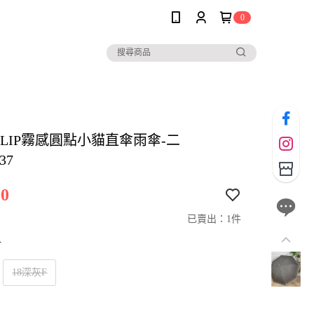
0
io CLIP霧感圓點小貓直傘雨傘-二
37
0
已賣出：1件
寸
18深灰F