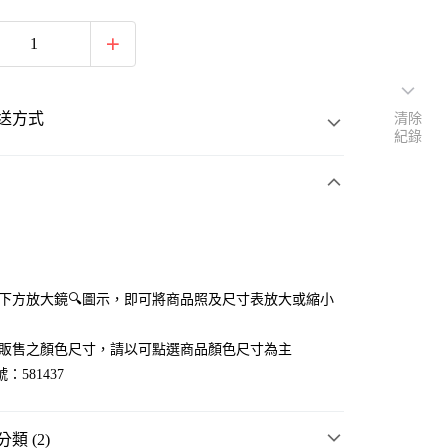
送方式
清除
紀錄
次付款
點選下方放大鏡🔍圖示，即可將商品照及尺寸表放大或縮小
官網販售之顏色尺寸，請以可點選商品顏色尺寸為主
：581437
類 (2)