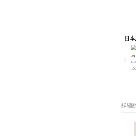
日本
あ
stu
15
詳細