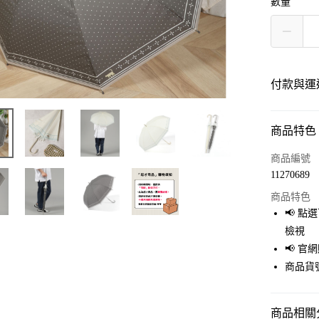
數量
付款與運
商品特色
付款方式
信用卡一
商品編號
11270689
LINE Pay
商品特色
Apple Pay
📢 
檢視
街口支付
📢 
悠遊付
商品貨號
Google Pay
商品相關分
全盈+PAY