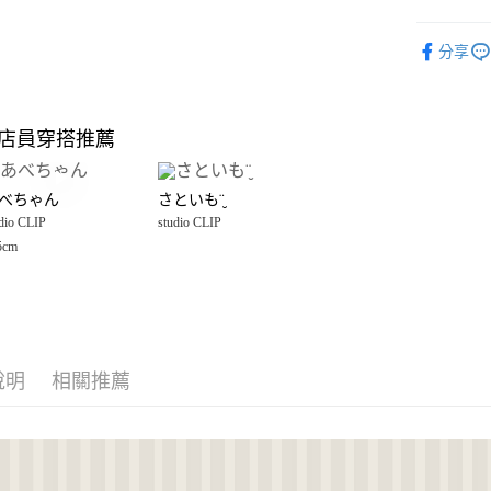
大哥付你
雜貨
雨
分享
相關說明
studio CLI
【大哥付
AFTEE先
1.本服務
2.付款方
相關說明
店員穿搭推薦
流程，驗
【關於「A
完成交易
AFTEE
3.實際核
便利好安
運送方式
4.訂單成
べちゃん
さといも¨̮
１．簡單
消。如遇
dio CLIP
studio CLIP
２．便利
宅配【超
無法說明
３．安心
5cm
【繳款方
每筆NT$10
1.分期款
【「AFT
醒簡訊。
１．於結帳
2.透過簡
付」結帳
帳／街口支付
２．訂單
３．收到繳
【注意事
說明
相關推薦
／ATM／
1.本服務
※ 請注意
用戶於交
絡購買商品
款買賣價
先享後付
2.基於同
※ 交易是
資料（包
是否繳費成