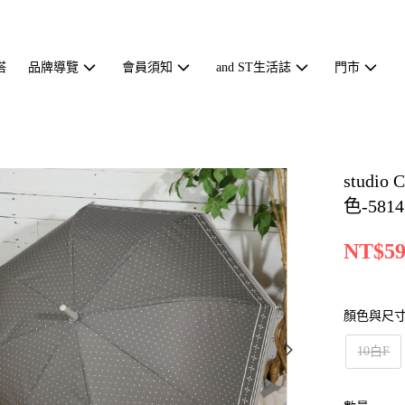
搭
品牌導覽
會員須知
and ST生活誌
門市
stud
色-5814
NT$59
顏色與尺
10白F