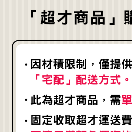
用，由本
付客戶支
3.完整用
【注意事
１．透過由
交易，需
求債權轉
２．關於
３．未成
「AFTE
任。
４．使用「
即時審查
結果請求
５．嚴禁
形，恩沛
動。