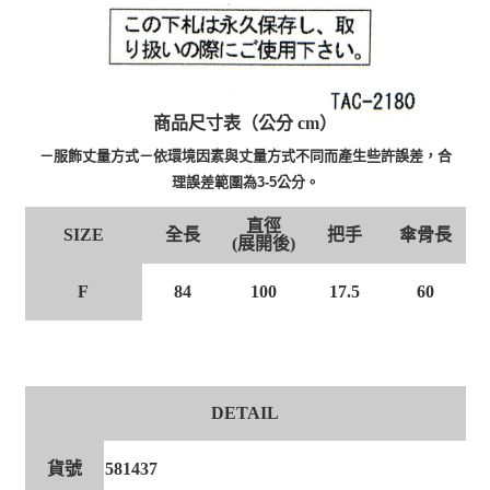
商品尺寸表（公分 cm）
－服飾丈量方式－依環境因素與丈量方式不同而產生些許誤差，合
理誤差範圍為3-5公分。
直徑
全長
把手
傘骨長
SIZE
(展開後)
F
84
100
17.5
60
DETAIL
貨號
581437