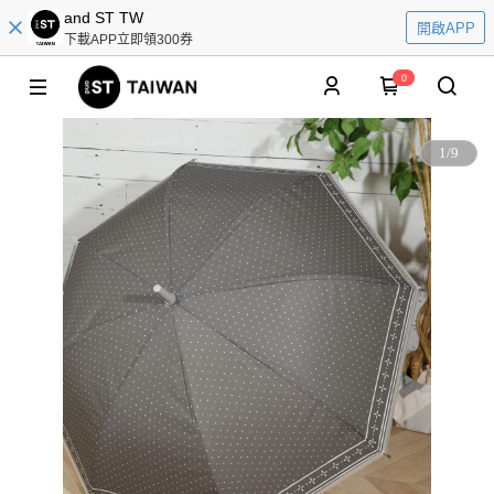
and ST TW
開啟APP
下載APP立即領300券
0
1
/
9