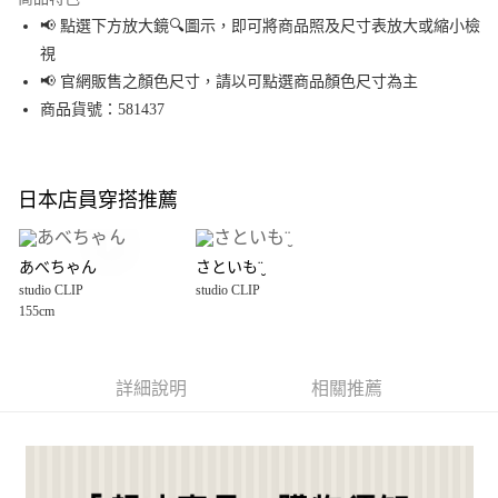
街口支付
📢 點選下方放大鏡🔍圖示，即可將商品照及尺寸表放大或縮小檢
視
悠遊付
📢 官網販售之顏色尺寸，請以可點選商品顏色尺寸為主
Google Pay
商品貨號：581437
全盈+PAY
大哥付你分期
日本店員穿搭推薦
相關說明
【大哥付你分期使用說明】
AFTEE先享後付
1.本服務由台灣大哥大提供，台灣大哥大用戶可立即使用無須另外申請。
あべちゃん
さといも¨̮
2.付款方式選擇「大哥付你分期」，訂單成立後會自動跳轉到大哥付的交易
相關說明
studio CLIP
studio CLIP
流程，驗證手機門號後，選擇欲分期的期數、繳款截止日，確認付款後即完
【關於「AFTEE先享後付」】
155cm
成交易。
AFTEE先享後付是「在收到商品之後才付款」的支付方式。 讓您購物簡單便
運送方式
3.實際核准額度、可分期數及費用金額請依後續交易確認頁面所載為準。
利好安心！
4.訂單成立30分鐘內，如未前往確認交易或遇審核未通過，訂單將自動取
１．簡單：不需註冊會員、不需綁卡、不需儲值。
宅配【超才費】中型
消。如遇「轉專審核」未通過狀況，表示未達大哥付你分期系統評分，恕無
２．便利：只要手機號碼，簡訊認證，即可結帳。
詳細說明
相關推薦
法說明評估內容。
每筆NT$100
３．安心：先確認商品／服務後，再付款。
【繳款方式說明】
1.分期款項不併入電信帳單，「大哥付你分期」於每月結算日後寄送繳費提
【「AFTEE先享後付」結帳流程】
醒簡訊。
１．於結帳方式選擇「AFTEE先享後付」後，將跳轉至「AFTEE先享後付」
2.透過簡訊連結打開帳單後，可選擇「超商條碼／台灣大直營門市／銀行轉
結帳頁面，進行簡訊認證並確認金額後，即可完成結帳。
帳／街口支付／iPASS MONEY」等通路繳費。