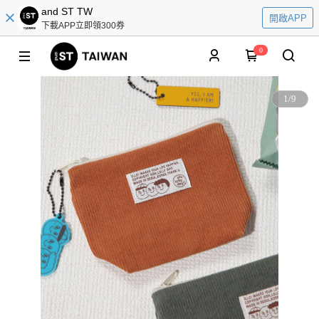
and ST TW
開啟APP
下載APP立即領300券
0
1
/
9