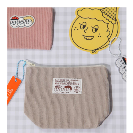
4.訂單成立30分鐘內，如未前往確認交易或遇審核未通過，訂單將自動取
１．簡單：不需註冊會員、不需綁卡、不需儲值。
全家 取貨付款
消。如遇「轉專審核」未通過狀況，表示未達大哥付你分期系統評分，恕無
２．便利：只要手機號碼，簡訊認證，即可結帳。
法說明評估內容。
每筆NT$80，滿NT$888(含以上)免運費
３．安心：先確認商品／服務後，再付款。
【繳款方式說明】
1.分期款項不併入電信帳單，「大哥付你分期」於每月結算日後寄送繳費提
付款後 全家取貨
【「AFTEE先享後付」結帳流程】
醒簡訊。
１．於結帳方式選擇「AFTEE先享後付」後，將跳轉至「AFTEE先享後付」
每筆NT$80，滿NT$888(含以上)免運費
2.透過簡訊連結打開帳單後，可選擇「超商條碼／台灣大直營門市／銀行轉
結帳頁面，進行簡訊認證並確認金額後，即可完成結帳。
帳／街口支付／iPASS MONEY」等通路繳費。
２．訂單成立數日內，您將收到繳費通知簡訊。
7-11 取貨付款
３．收到繳費通知簡訊後14天內，點擊此簡訊中的連結，可透過四大超商／
【注意事項】
每筆NT$80，滿NT$1,500(含以上)免運費
ATM／網路銀行／等多元方式進行付款，方視為交易完成。
1.本服務係由「台灣大哥大股份有限公司」（以下簡稱本公司）所提供，讓
※ 請注意：結帳手續完成當下不需立刻繳費，但若您需要取消訂單，請聯絡
用戶於交易時，得透過本服務購買商品或服務，並由商店將買賣／分期付款
付款後 7-11取貨
購買商品的店家。未經商家同意取消之訂單仍視為有效，需透過AFTEE先享
買賣價金債權讓與本公司後，依約使用本公司帳單繳交帳款。
後付繳納相關費用。
每筆NT$80，滿NT$1,500(含以上)免運費
2.基於同意付款使用「大哥付你分期」之契約關係目的，商店將以您的個人
※ 交易是否成功請以「AFTEE先享後付 」之結帳頁面顯示為準，若有關於
資料（包含姓名、電話或地址）提供予台灣大哥大進項蒐集、處理及利用，
是否繳費成功／繳費後需取消欲退款等相關疑問，請聯繫「AFTEE先享後付
宅配
由本公司與您本人進行分期帳單所需資料之確認、核對及更正。
客戶支援中心」
https://netprotections.freshdesk.com/support/home
3.完整用戶服務條款，請詳閱以下連結：
https://oppay.tw/userRule
每筆NT$80，滿NT$1,500(含以上)免運費
【注意事項】
１．透過由恩沛科技股份有限公司提供之「AFTEE先享後付」服務完成之交
易，需依本服務之必要範圍內提供個人資料，並將交易相關給付款項請求債
權轉讓予恩沛科技股份有限公司。
２．關於個人資料處理事宜，請瀏覽以下網址：
https://aftee.tw/terms/#terms3
３．未成年的使用者請事先徵得法定代理人或監護人之同意方可使用
「AFTEE先享後付」，若未經同意申辦者引起之損失，本公司不負相關責
任。