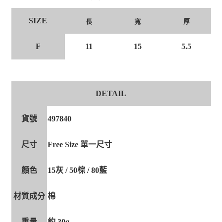
SIZE
長
寬
厚
F
11
15
5.5
DETAIL
貨號
497840
尺寸
Free Size 單一尺寸
顏色
15灰 / 50棕 / 80藍
材質成分
棉
重量
約 30g