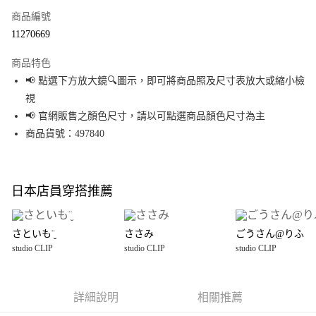
商品編號
超商取貨付款
11270669
LINE Pay
商品特色
Apple Pay
📢 點選下方放大鏡🔍圖示，即可將商品照及尺寸表放大或縮小檢
視
街口支付
📢 官網販售之顏色尺寸，請以可點選商品顏色尺寸為主
悠遊付
商品貨號：497840
Google Pay
全盈+PAY
日本店員穿搭推薦
大哥付你分期
相關說明
さといも¨̮
ささみ
ごうさん@りふ
【大哥付你分期使用說明】
studio CLIP
studio CLIP
studio CLIP
AFTEE先享後付
1.本服務由台灣大哥大提供，台灣大哥大用戶可立即使用無須另外申請。
2.付款方式選擇「大哥付你分期」，訂單成立後會自動跳轉到大哥付的交易
相關說明
流程，驗證手機門號後，選擇欲分期的期數、繳款截止日，確認付款後即完
【關於「AFTEE先享後付」】
成交易。
詳細說明
相關推薦
AFTEE先享後付是「在收到商品之後才付款」的支付方式。 讓您購物簡單便
運送方式
3.實際核准額度、可分期數及費用金額請依後續交易確認頁面所載為準。
利好安心！