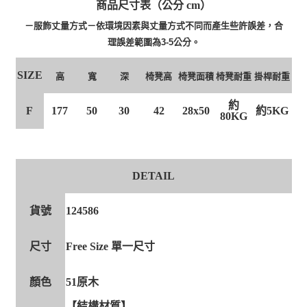
商品尺寸表（公分 cm）
－服飾丈量方式－依環境因素與丈量方式不同而產生些許誤差，合
理誤差範圍為3-5公分。
SIZE
高
寬
深
椅凳高
椅凳面積
椅凳耐重
掛桿耐重
約
F
177
50
30
42
28x50
約5KG
80KG
DETAIL
貨號
124586
尺寸
Free Size 單一尺寸
顏色
51原木
【結構材質】