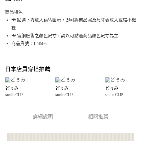
Apple Pay
商品特色
街口支付
📢 點選下方放大鏡🔍圖示，即可將商品照及尺寸表放大或縮小檢
視
悠遊付
📢 官網販售之顏色尺寸，請以可點選商品顏色尺寸為主
Google Pay
商品貨號：124586
全盈+PAY
大哥付你分期
日本店員穿搭推薦
相關說明
【大哥付你分期使用說明】
AFTEE先享後付
1.本服務由台灣大哥大提供，台灣大哥大用戶可立即使用無須另外申請。
どぅみ
どぅみ
どぅみ
2.付款方式選擇「大哥付你分期」，訂單成立後會自動跳轉到大哥付的交易
相關說明
studio CLIP
studio CLIP
studio CLIP
流程，驗證手機門號後，選擇欲分期的期數、繳款截止日，確認付款後即完
【關於「AFTEE先享後付」】
成交易。
AFTEE先享後付是「在收到商品之後才付款」的支付方式。 讓您購物簡單便
運送方式
3.實際核准額度、可分期數及費用金額請依後續交易確認頁面所載為準。
利好安心！
4.訂單成立30分鐘內，如未前往確認交易或遇審核未通過，訂單將自動取
１．簡單：不需註冊會員、不需綁卡、不需儲值。
詳細說明
相關推薦
宅配【超才費】大型
消。如遇「轉專審核」未通過狀況，表示未達大哥付你分期系統評分，恕無
２．便利：只要手機號碼，簡訊認證，即可結帳。
法說明評估內容。
每筆NT$150
３．安心：先確認商品／服務後，再付款。
【繳款方式說明】
1.分期款項不併入電信帳單，「大哥付你分期」於每月結算日後寄送繳費提
【「AFTEE先享後付」結帳流程】