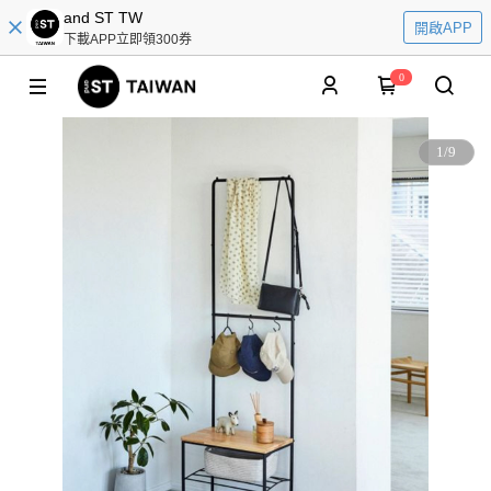
and ST TW
開啟APP
下載APP立即領300券
0
1
/
9