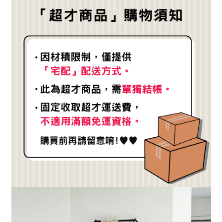
醒簡訊。
１．於結帳方式選擇「AFTEE先享後付」後，將跳轉至「AFTEE先享後付」
2.透過簡訊連結打開帳單後，可選擇「超商條碼／台灣大直營門市／銀行轉
結帳頁面，進行簡訊認證並確認金額後，即可完成結帳。
帳／街口支付／iPASS MONEY」等通路繳費。
２．訂單成立數日內，您將收到繳費通知簡訊。
３．收到繳費通知簡訊後14天內，點擊此簡訊中的連結，可透過四大超商／
【注意事項】
ATM／網路銀行／等多元方式進行付款，方視為交易完成。
1.本服務係由「台灣大哥大股份有限公司」（以下簡稱本公司）所提供，讓
※ 請注意：結帳手續完成當下不需立刻繳費，但若您需要取消訂單，請聯絡
用戶於交易時，得透過本服務購買商品或服務，並由商店將買賣／分期付款
購買商品的店家。未經商家同意取消之訂單仍視為有效，需透過AFTEE先享
買賣價金債權讓與本公司後，依約使用本公司帳單繳交帳款。
後付繳納相關費用。
2.基於同意付款使用「大哥付你分期」之契約關係目的，商店將以您的個人
※ 交易是否成功請以「AFTEE先享後付 」之結帳頁面顯示為準，若有關於
資料（包含姓名、電話或地址）提供予台灣大哥大進項蒐集、處理及利用，
是否繳費成功／繳費後需取消欲退款等相關疑問，請聯繫「AFTEE先享後付
由本公司與您本人進行分期帳單所需資料之確認、核對及更正。
客戶支援中心」
https://netprotections.freshdesk.com/support/home
3.完整用戶服務條款，請詳閱以下連結：
https://oppay.tw/userRule
【注意事項】
１．透過由恩沛科技股份有限公司提供之「AFTEE先享後付」服務完成之交
易，需依本服務之必要範圍內提供個人資料，並將交易相關給付款項請求債
權轉讓予恩沛科技股份有限公司。
２．關於個人資料處理事宜，請瀏覽以下網址：
https://aftee.tw/terms/#terms3
３．未成年的使用者請事先徵得法定代理人或監護人之同意方可使用
「AFTEE先享後付」，若未經同意申辦者引起之損失，本公司不負相關責
任。
４．使用「AFTEE先享後付」時，將依據個別帳號之用戶狀況，依本公司即
時審查核予不同之上限額度；若仍有額度不足之情形，本公司將視審查結果
請求用戶進行身份認證。
５．嚴禁一人註冊多個帳號或使用他人資訊註冊。若發現惡意使用之情形，
恩沛科技股份有限公司將有權停止該用戶之使用額度並採取法律行動。