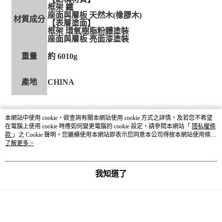
框架 鐵
座面與層板 天然木(橡膠木)
材質成分
【表層塗面】
框架 環氧樹脂粉體塗裝
座面與層板 亮面漆塗裝
重量
約 6010g
產地
CHINA
本網站中使用 cookie，欲查詢有關本網站使用 cookie 方式之詳情，及若您不希望
在電腦上使用 cookie 時應如何變更電腦的 cookie 設定，請參閱本網站「
隱私權條
款
」之 Cookie 聲明。您繼續使用本網站即表示您同意本公司得按本網站使用條款
之 Cookie 聲明使用 cookie。
了解更多 >
我知道了