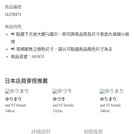
商品編號
超商取貨付款
11270371
LINE Pay
商品特色
Apple Pay
📢 點選下方放大鏡🔍圖示，即可將商品照及尺寸表放大或縮小檢
視
街口支付
📢 官網販售之顏色尺寸，請以可點選商品顏色尺寸為主
悠遊付
商品貨號：601835
Google Pay
全盈+PAY
日本店員穿搭推薦
大哥付你分期
相關說明
ゆりまり
ゆづき
ゆりまり
【大哥付你分期使用說明】
and ST friends
and ST friends
and ST friends
AFTEE先享後付
1.本服務由台灣大哥大提供，台灣大哥大用戶可立即使用無須另外申請。
140cm
132cm
140cm
2.付款方式選擇「大哥付你分期」，訂單成立後會自動跳轉到大哥付的交易
相關說明
流程，驗證手機門號後，選擇欲分期的期數、繳款截止日，確認付款後即完
【關於「AFTEE先享後付」】
成交易。
AFTEE先享後付是「在收到商品之後才付款」的支付方式。 讓您購物簡單便
運送方式
3.實際核准額度、可分期數及費用金額請依後續交易確認頁面所載為準。
利好安心！
詳細說明
相關推薦