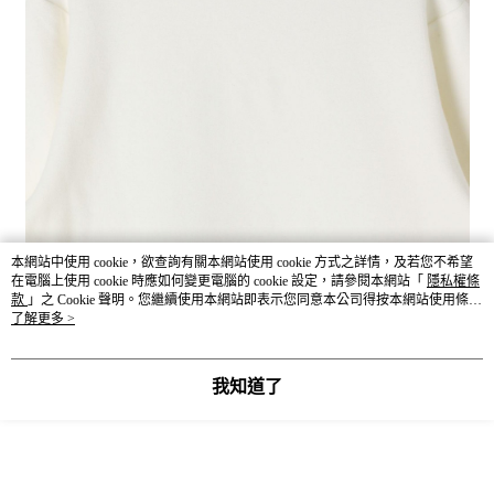
本網站中使用 cookie，欲查詢有關本網站使用 cookie 方式之詳情，及若您不希望
在電腦上使用 cookie 時應如何變更電腦的 cookie 設定，請參閱本網站「
隱私權條
款
」之 Cookie 聲明。您繼續使用本網站即表示您同意本公司得按本網站使用條款
之 Cookie 聲明使用 cookie。
了解更多 >
我知道了