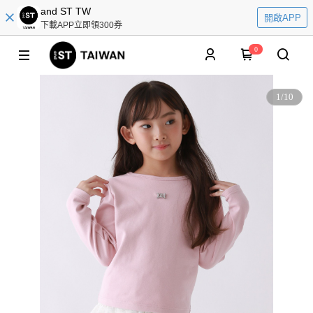
and ST TW
開啟APP
下載APP立即領300券
0
1
/
10