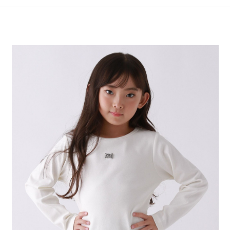
4.訂單成立30分鐘內，如未前往確認交易或遇審核未通過，訂單將自動取
１．簡單：不需註冊會員、不需綁卡、不需儲值。
全家 取貨付款
消。如遇「轉專審核」未通過狀況，表示未達大哥付你分期系統評分，恕無
２．便利：只要手機號碼，簡訊認證，即可結帳。
法說明評估內容。
每筆NT$80，滿NT$888(含以上)免運費
３．安心：先確認商品／服務後，再付款。
【繳款方式說明】
1.分期款項不併入電信帳單，「大哥付你分期」於每月結算日後寄送繳費提
付款後 全家取貨
【「AFTEE先享後付」結帳流程】
醒簡訊。
１．於結帳方式選擇「AFTEE先享後付」後，將跳轉至「AFTEE先享後付」
每筆NT$80，滿NT$888(含以上)免運費
2.透過簡訊連結打開帳單後，可選擇「超商條碼／台灣大直營門市／銀行轉
結帳頁面，進行簡訊認證並確認金額後，即可完成結帳。
帳／街口支付／iPASS MONEY」等通路繳費。
２．訂單成立數日內，您將收到繳費通知簡訊。
7-11 取貨付款
３．收到繳費通知簡訊後14天內，點擊此簡訊中的連結，可透過四大超商／
【注意事項】
每筆NT$80，滿NT$1,500(含以上)免運費
ATM／網路銀行／等多元方式進行付款，方視為交易完成。
1.本服務係由「台灣大哥大股份有限公司」（以下簡稱本公司）所提供，讓
※ 請注意：結帳手續完成當下不需立刻繳費，但若您需要取消訂單，請聯絡
用戶於交易時，得透過本服務購買商品或服務，並由商店將買賣／分期付款
付款後 7-11取貨
購買商品的店家。未經商家同意取消之訂單仍視為有效，需透過AFTEE先享
買賣價金債權讓與本公司後，依約使用本公司帳單繳交帳款。
後付繳納相關費用。
每筆NT$80，滿NT$1,500(含以上)免運費
2.基於同意付款使用「大哥付你分期」之契約關係目的，商店將以您的個人
※ 交易是否成功請以「AFTEE先享後付 」之結帳頁面顯示為準，若有關於
資料（包含姓名、電話或地址）提供予台灣大哥大進項蒐集、處理及利用，
是否繳費成功／繳費後需取消欲退款等相關疑問，請聯繫「AFTEE先享後付
宅配
由本公司與您本人進行分期帳單所需資料之確認、核對及更正。
客戶支援中心」
https://netprotections.freshdesk.com/support/home
3.完整用戶服務條款，請詳閱以下連結：
https://oppay.tw/userRule
每筆NT$80，滿NT$1,500(含以上)免運費
【注意事項】
１．透過由恩沛科技股份有限公司提供之「AFTEE先享後付」服務完成之交
易，需依本服務之必要範圍內提供個人資料，並將交易相關給付款項請求債
權轉讓予恩沛科技股份有限公司。
２．關於個人資料處理事宜，請瀏覽以下網址：
https://aftee.tw/terms/#terms3
３．未成年的使用者請事先徵得法定代理人或監護人之同意方可使用
「AFTEE先享後付」，若未經同意申辦者引起之損失，本公司不負相關責
任。