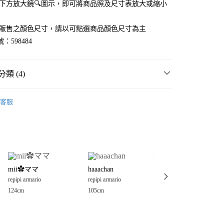
點選下方放大鏡🔍圖示，即可將商品照及尺寸表放大或縮小
官網販售之顏色尺寸，請以可點選商品顏色尺寸為主
：598484
類 (4)
童裝
客服
rio
💥 OUTLET SALE 低至五折 ❗
分期
你分期使用說明】
享後付
由台灣大哥大提供，台灣大哥大用戶可立即使用無須另外申請。
rio
童裝
裙
式選擇「大哥付你分期」，訂單成立後會自動跳轉到大哥付的交易
證手機門號後，選擇欲分期的期數、繳款截止日，確認付款後即
FTEE先享後付」】
。
mii✿ママ
haaachan
haaachan
先享後付是「在收到商品之後才付款」的支付方式。 讓您購物簡單
准額度、可分期數及費用金額請依後續交易確認頁面所載為準。
repipi armario
repipi armario
repipi armario
心！
立30分鐘內，如未前往確認交易或遇審核未通過，訂單將自動取
：不需註冊會員、不需綁卡、不需儲值。
124cm
105cm
105cm
「轉專審核」未通過狀況，表示未達大哥付你分期系統評分，恕
：只要手機號碼，簡訊認證，即可結帳。
付款
評估內容。
：先確認商品／服務後，再付款。
式說明】
0，滿NT$888(含以上)免運費
項不併入電信帳單，「大哥付你分期」於每月結算日後寄送繳費提