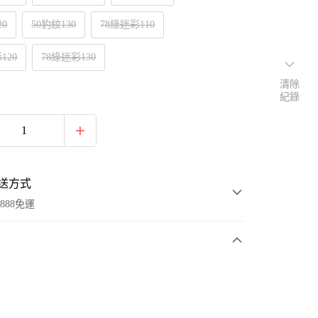
20
50豹紋130
78綠迷彩110
120
78綠迷彩130
清除
紀錄
送方式
888免運
次付款
付款