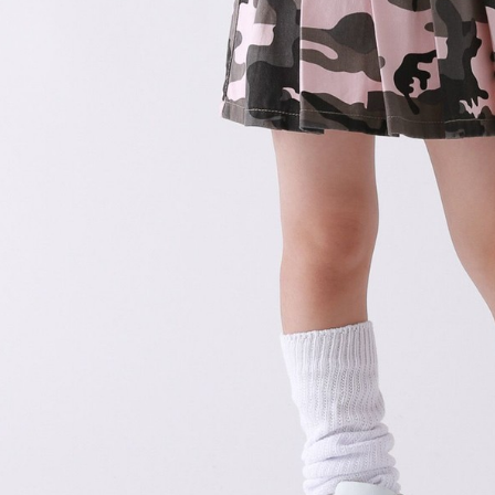
形，恩沛
動。