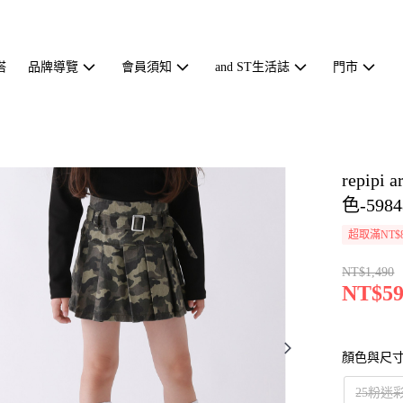
搭
品牌導覽
會員須知
and ST生活誌
門市
repi
色-5984
超取滿NT$
NT$1,490
NT$59
顏色與尺
25粉迷彩