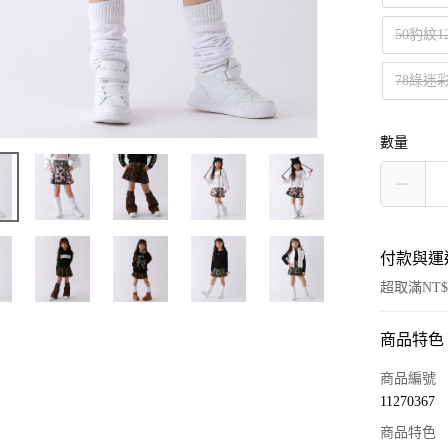
50豹紋1
78綠迷彩
數量
付款與運
超取滿NT$
商品特色
付款方式
信用卡一
商品編號
11270367
超商取貨
商品特色