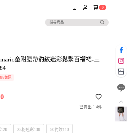
0
pi armario童附腰帶豹紋迷彩鬆緊百褶裙-三
84
888免運
0
已賣出：4件
寸
120
25粉迷彩130
50豹紋110