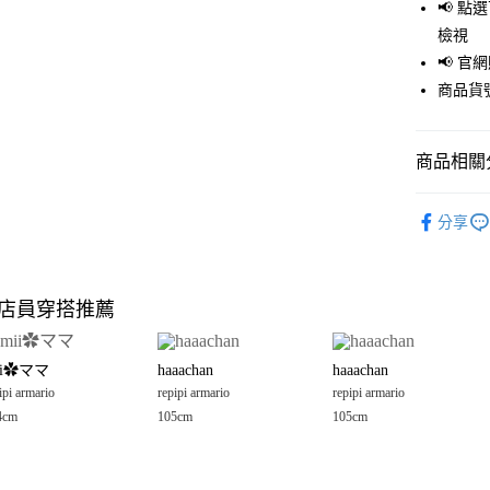
LINE Pay
📢 
檢視
Apple Pay
📢 
街口支付
商品貨號
悠遊付
商品相關分
Google Pay
全盈+PAY
OUTLET
分享
repipi arma
大哥付你
相關說明
童裝
裙
【大哥付
店員穿搭推薦
AFTEE先
1.本服務
repipi arma
2.付款方
相關說明
流程，驗
【關於「A
ii✿ママ
haaachan
haaachan
完成交易
AFTEE
3.實際核
ipi armario
repipi armario
repipi armario
便利好安
運送方式
4.訂單成
１．簡單
4cm
105cm
105cm
消。如遇
２．便利
全家 取貨
無法說明
３．安心
【繳款方
每筆NT$8
1.分期款