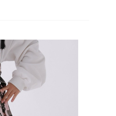
EE先享後付」結帳流程】
家取貨
方式選擇「AFTEE先享後付」後，將跳轉至「AFTEE先享後
訊連結打開帳單後，可選擇「超商條碼／台灣大直營門市／銀行轉
頁面，進行簡訊認證並確認金額後，即可完成結帳。
0，滿NT$888(含以上)免運費
／iPASS MONEY」等通路繳費。
成立數日內，您將收到繳費通知簡訊。
費通知簡訊後14天內，點擊此簡訊中的連結，可透過四大超商
付款
項】
網路銀行／等多元方式進行付款，方視為交易完成。
係由「台灣大哥大股份有限公司」（以下簡稱本公司）所提供，讓
：結帳手續完成當下不需立刻繳費，但若您需要取消訂單，請聯
0，滿NT$1,500(含以上)免運費
易時，得透過本服務購買商品或服務，並由商店將買賣／分期付
的店家。未經商家同意取消之訂單仍視為有效，需透過AFTEE
金債權讓與本公司後，依約使用本公司帳單繳交帳款。
繳納相關費用。
11取貨
意付款使用「大哥付你分期」之契約關係目的，商店將以您的個人
否成功請以「AFTEE先享後付 」之結帳頁面顯示為準，若有關於
0，滿NT$1,500(含以上)免運費
含姓名、電話或地址）提供予台灣大哥大進項蒐集、處理及利
功／繳費後需取消欲退款等相關疑問，請聯繫「AFTEE先享後
公司與您本人進行分期帳單所需資料之確認、核對及更正。
援中心」
https://netprotections.freshdesk.com/support/home
戶服務條款，請詳閱以下連結：
https://oppay.tw/userRule
項】
0，滿NT$1,500(含以上)免運費
恩沛科技股份有限公司提供之「AFTEE先享後付」服務完成之
依本服務之必要範圍內提供個人資料，並將交易相關給付款項請
讓予恩沛科技股份有限公司。
個人資料處理事宜，請瀏覽以下網址：
https://aftee.tw/terms/#terms3
年的使用者請事先徵得法定代理人或監護人之同意方可使用
E先享後付」，若未經同意申辦者引起之損失，本公司不負相關責
AFTEE先享後付」時，將依據個別帳號之用戶狀況，依本公司
核予不同之上限額度；若仍有額度不足之情形，本公司將視審查
用戶進行身份認證。
一人註冊多個帳號或使用他人資訊註冊。若發現惡意使用之情