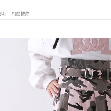
【「AFT
醒簡訊。
付款後 全
１．於結帳
2.透過簡
付」結帳
每筆NT$8
帳／街口支付
說明
相關推薦
２．訂單
３．收到繳
7-11 取貨
【注意事
／ATM／
1.本服務
※ 請注意
每筆NT$8
用戶於交
絡購買商品
款買賣價
先享後付
付款後 7-
2.基於同
※ 交易是
每筆NT$8
資料（包
是否繳費成
用，由本
付客戶支
宅配
3.完整用
【注意事
每筆NT$8
１．透過由
交易，需
求債權轉
２．關於
３．未成
「AFTE
任。
４．使用「
即時審查
結果請求
５．嚴禁