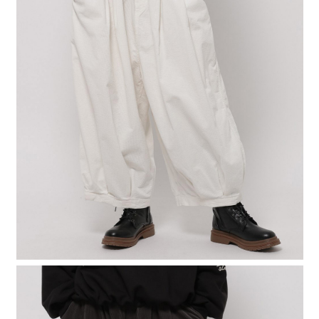
4.訂單成立30分鐘內，如未前往確認交易或遇審核未通過，訂單將自動取
１．簡單：不需註冊會員、不需綁卡、不需儲值。
全家 取貨付款
消。如遇「轉專審核」未通過狀況，表示未達大哥付你分期系統評分，恕無
２．便利：只要手機號碼，簡訊認證，即可結帳。
法說明評估內容。
每筆NT$80，滿NT$1,500(含以上)免運費
３．安心：先確認商品／服務後，再付款。
【繳款方式說明】
1.分期款項不併入電信帳單，「大哥付你分期」於每月結算日後寄送繳費提
付款後 全家取貨
【「AFTEE先享後付」結帳流程】
醒簡訊。
１．於結帳方式選擇「AFTEE先享後付」後，將跳轉至「AFTEE先享後付」
每筆NT$80，滿NT$1,500(含以上)免運費
2.透過簡訊連結打開帳單後，可選擇「超商條碼／台灣大直營門市／銀行轉
結帳頁面，進行簡訊認證並確認金額後，即可完成結帳。
帳／街口支付／iPASS MONEY」等通路繳費。
２．訂單成立數日內，您將收到繳費通知簡訊。
7-11 取貨付款
３．收到繳費通知簡訊後14天內，點擊此簡訊中的連結，可透過四大超商／
【注意事項】
每筆NT$80，滿NT$1,500(含以上)免運費
ATM／網路銀行／等多元方式進行付款，方視為交易完成。
1.本服務係由「台灣大哥大股份有限公司」（以下簡稱本公司）所提供，讓
※ 請注意：結帳手續完成當下不需立刻繳費，但若您需要取消訂單，請聯絡
用戶於交易時，得透過本服務購買商品或服務，並由商店將買賣／分期付款
付款後 7-11取貨
購買商品的店家。未經商家同意取消之訂單仍視為有效，需透過AFTEE先享
買賣價金債權讓與本公司後，依約使用本公司帳單繳交帳款。
後付繳納相關費用。
每筆NT$80，滿NT$1,500(含以上)免運費
2.基於同意付款使用「大哥付你分期」之契約關係目的，商店將以您的個人
※ 交易是否成功請以「AFTEE先享後付 」之結帳頁面顯示為準，若有關於
資料（包含姓名、電話或地址）提供予台灣大哥大進項蒐集、處理及利用，
是否繳費成功／繳費後需取消欲退款等相關疑問，請聯繫「AFTEE先享後付
宅配
由本公司與您本人進行分期帳單所需資料之確認、核對及更正。
客戶支援中心」
https://netprotections.freshdesk.com/support/home
3.完整用戶服務條款，請詳閱以下連結：
https://oppay.tw/userRule
每筆NT$80，滿NT$1,500(含以上)免運費
【注意事項】
１．透過由恩沛科技股份有限公司提供之「AFTEE先享後付」服務完成之交
易，需依本服務之必要範圍內提供個人資料，並將交易相關給付款項請求債
權轉讓予恩沛科技股份有限公司。
２．關於個人資料處理事宜，請瀏覽以下網址：
https://aftee.tw/terms/#terms3
３．未成年的使用者請事先徵得法定代理人或監護人之同意方可使用
「AFTEE先享後付」，若未經同意申辦者引起之損失，本公司不負相關責
任。