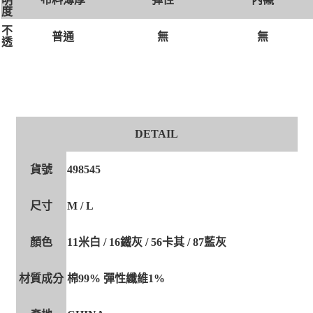
明
度
不
無
無
普通
透
DETAIL
貨號
498545
尺寸
M / L
顏色
11米白 / 16鐵灰 / 56卡其 / 87藍灰
材質成分
棉99% 彈性纖維1%