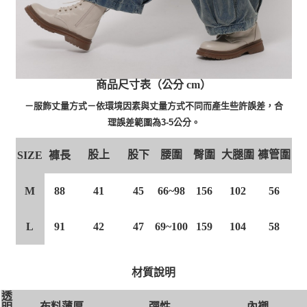
商品尺寸表（公分 cm）
－服飾丈量方式－依環境因素與丈量方式不同而產生些許誤差，合
理誤差範圍為3-5公分。
股上
股下
腰圍
臀圍
大腿圍
褲管圍
褲長
SIZE
M
88
41
45
66~98
156
102
56
L
91
42
47
69~100
159
104
58
材質說明
透
布料薄厚
彈性
內襯