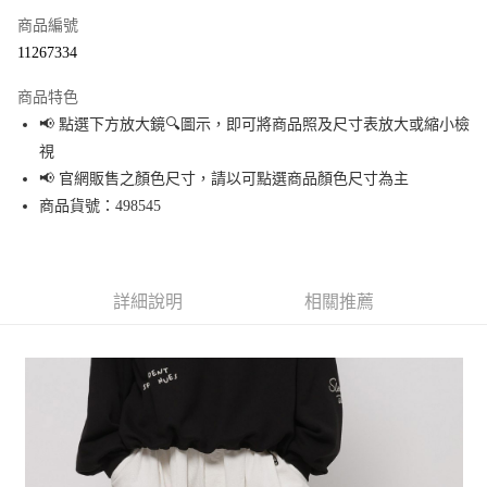
商品編號
超商取貨付款
11267334
LINE Pay
商品特色
Apple Pay
📢 點選下方放大鏡🔍圖示，即可將商品照及尺寸表放大或縮小檢
視
街口支付
📢 官網販售之顏色尺寸，請以可點選商品顏色尺寸為主
悠遊付
商品貨號：498545
Google Pay
全盈+PAY
詳細說明
相關推薦
大哥付你分期
相關說明
【大哥付你分期使用說明】
AFTEE先享後付
1.本服務由台灣大哥大提供，台灣大哥大用戶可立即使用無須另外申請。
2.付款方式選擇「大哥付你分期」，訂單成立後會自動跳轉到大哥付的交易
相關說明
流程，驗證手機門號後，選擇欲分期的期數、繳款截止日，確認付款後即完
【關於「AFTEE先享後付」】
成交易。
AFTEE先享後付是「在收到商品之後才付款」的支付方式。 讓您購物簡單便
運送方式
3.實際核准額度、可分期數及費用金額請依後續交易確認頁面所載為準。
利好安心！