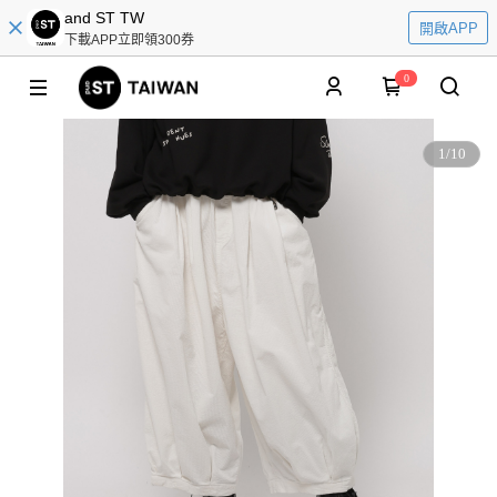
and ST TW
開啟APP
下載APP立即領300券
0
1
/
10