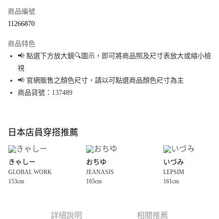
商品編號
超商取貨付款
11266870
LINE Pay
商品特色
Apple Pay
📢 點選下方放大鏡🔍圖示，即可將商品照及尺寸表放大或縮小檢
視
街口支付
📢 官網販售之顏色尺寸，請以可點選商品顏色尺寸為主
悠遊付
商品貨號：137489
Google Pay
全盈+PAY
日本店員穿搭推薦
大哥付你分期
相關說明
きゃしー
おちゆ
いづみ
【大哥付你分期使用說明】
GLOBAL WORK
JEANASIS
LEPSIM
AFTEE先享後付
1.本服務由台灣大哥大提供，台灣大哥大用戶可立即使用無須另外申請。
153cm
165cm
161cm
2.付款方式選擇「大哥付你分期」，訂單成立後會自動跳轉到大哥付的交易
相關說明
流程，驗證手機門號後，選擇欲分期的期數、繳款截止日，確認付款後即完
【關於「AFTEE先享後付」】
成交易。
AFTEE先享後付是「在收到商品之後才付款」的支付方式。 讓您購物簡單便
運送方式
3.實際核准額度、可分期數及費用金額請依後續交易確認頁面所載為準。
利好安心！
詳細說明
相關推薦