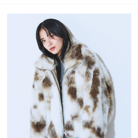
4.訂單成立30分鐘內，如未前往確認交易或遇審核未通過，訂單將自動取
１．簡單：不需註冊會員、不需綁卡、不需儲值。
全家 取貨付款
消。如遇「轉專審核」未通過狀況，表示未達大哥付你分期系統評分，恕無
２．便利：只要手機號碼，簡訊認證，即可結帳。
法說明評估內容。
每筆NT$80，滿NT$888(含以上)免運費
３．安心：先確認商品／服務後，再付款。
【繳款方式說明】
1.分期款項不併入電信帳單，「大哥付你分期」於每月結算日後寄送繳費提
付款後 全家取貨
【「AFTEE先享後付」結帳流程】
醒簡訊。
１．於結帳方式選擇「AFTEE先享後付」後，將跳轉至「AFTEE先享後付」
每筆NT$80，滿NT$888(含以上)免運費
2.透過簡訊連結打開帳單後，可選擇「超商條碼／台灣大直營門市／銀行轉
結帳頁面，進行簡訊認證並確認金額後，即可完成結帳。
帳／街口支付／iPASS MONEY」等通路繳費。
２．訂單成立數日內，您將收到繳費通知簡訊。
7-11 取貨付款
３．收到繳費通知簡訊後14天內，點擊此簡訊中的連結，可透過四大超商／
【注意事項】
每筆NT$80，滿NT$1,500(含以上)免運費
ATM／網路銀行／等多元方式進行付款，方視為交易完成。
1.本服務係由「台灣大哥大股份有限公司」（以下簡稱本公司）所提供，讓
※ 請注意：結帳手續完成當下不需立刻繳費，但若您需要取消訂單，請聯絡
用戶於交易時，得透過本服務購買商品或服務，並由商店將買賣／分期付款
付款後 7-11取貨
購買商品的店家。未經商家同意取消之訂單仍視為有效，需透過AFTEE先享
買賣價金債權讓與本公司後，依約使用本公司帳單繳交帳款。
後付繳納相關費用。
每筆NT$80，滿NT$1,500(含以上)免運費
2.基於同意付款使用「大哥付你分期」之契約關係目的，商店將以您的個人
※ 交易是否成功請以「AFTEE先享後付 」之結帳頁面顯示為準，若有關於
資料（包含姓名、電話或地址）提供予台灣大哥大進項蒐集、處理及利用，
是否繳費成功／繳費後需取消欲退款等相關疑問，請聯繫「AFTEE先享後付
宅配
由本公司與您本人進行分期帳單所需資料之確認、核對及更正。
客戶支援中心」
https://netprotections.freshdesk.com/support/home
3.完整用戶服務條款，請詳閱以下連結：
https://oppay.tw/userRule
每筆NT$80，滿NT$1,500(含以上)免運費
【注意事項】
１．透過由恩沛科技股份有限公司提供之「AFTEE先享後付」服務完成之交
易，需依本服務之必要範圍內提供個人資料，並將交易相關給付款項請求債
權轉讓予恩沛科技股份有限公司。
２．關於個人資料處理事宜，請瀏覽以下網址：
https://aftee.tw/terms/#terms3
３．未成年的使用者請事先徵得法定代理人或監護人之同意方可使用
「AFTEE先享後付」，若未經同意申辦者引起之損失，本公司不負相關責
任。