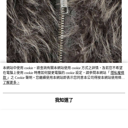
本網站中使用 cookie，欲查詢有關本網站使用 cookie 方式之詳情，及若您不希望
在電腦上使用 cookie 時應如何變更電腦的 cookie 設定，請參閱本網站「
隱私權條
款
」之 Cookie 聲明。您繼續使用本網站即表示您同意本公司得按本網站使用條款
之 Cookie 聲明使用 cookie。
了解更多 >
我知道了