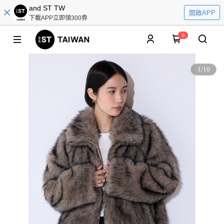
and ST TW
開啟APP
下載APP立即領300券
0
1
/
10