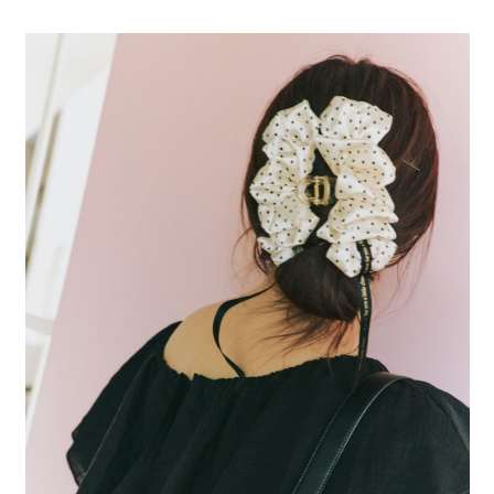
全家 取貨付款
消。如遇「轉專審核」未通過狀況，表示未達大哥付你分期系統評分，恕無
２．便利：只要手機號碼，簡訊認證，即可結帳。
法說明評估內容。
每筆NT$80，滿NT$888(含以上)免運費
３．安心：先確認商品／服務後，再付款。
【繳款方式說明】
1.分期款項不併入電信帳單，「大哥付你分期」於每月結算日後寄送繳費提
付款後 全家取貨
【「AFTEE先享後付」結帳流程】
醒簡訊。
１．於結帳方式選擇「AFTEE先享後付」後，將跳轉至「AFTEE先享後付」
每筆NT$80，滿NT$888(含以上)免運費
2.透過簡訊連結打開帳單後，可選擇「超商條碼／台灣大直營門市／銀行轉
結帳頁面，進行簡訊認證並確認金額後，即可完成結帳。
帳／街口支付／iPASS MONEY」等通路繳費。
２．訂單成立數日內，您將收到繳費通知簡訊。
7-11 取貨付款
３．收到繳費通知簡訊後14天內，點擊此簡訊中的連結，可透過四大超商／
【注意事項】
每筆NT$80，滿NT$1,500(含以上)免運費
ATM／網路銀行／等多元方式進行付款，方視為交易完成。
1.本服務係由「台灣大哥大股份有限公司」（以下簡稱本公司）所提供，讓
※ 請注意：結帳手續完成當下不需立刻繳費，但若您需要取消訂單，請聯絡
用戶於交易時，得透過本服務購買商品或服務，並由商店將買賣／分期付款
付款後 7-11取貨
購買商品的店家。未經商家同意取消之訂單仍視為有效，需透過AFTEE先享
買賣價金債權讓與本公司後，依約使用本公司帳單繳交帳款。
後付繳納相關費用。
每筆NT$80，滿NT$1,500(含以上)免運費
2.基於同意付款使用「大哥付你分期」之契約關係目的，商店將以您的個人
※ 交易是否成功請以「AFTEE先享後付 」之結帳頁面顯示為準，若有關於
資料（包含姓名、電話或地址）提供予台灣大哥大進項蒐集、處理及利用，
是否繳費成功／繳費後需取消欲退款等相關疑問，請聯繫「AFTEE先享後付
宅配
由本公司與您本人進行分期帳單所需資料之確認、核對及更正。
客戶支援中心」
https://netprotections.freshdesk.com/support/home
3.完整用戶服務條款，請詳閱以下連結：
https://oppay.tw/userRule
每筆NT$80，滿NT$1,500(含以上)免運費
【注意事項】
１．透過由恩沛科技股份有限公司提供之「AFTEE先享後付」服務完成之交
易，需依本服務之必要範圍內提供個人資料，並將交易相關給付款項請求債
權轉讓予恩沛科技股份有限公司。
２．關於個人資料處理事宜，請瀏覽以下網址：
https://aftee.tw/terms/#terms3
３．未成年的使用者請事先徵得法定代理人或監護人之同意方可使用
「AFTEE先享後付」，若未經同意申辦者引起之損失，本公司不負相關責
任。
４．使用「AFTEE先享後付」時，將依據個別帳號之用戶狀況，依本公司即