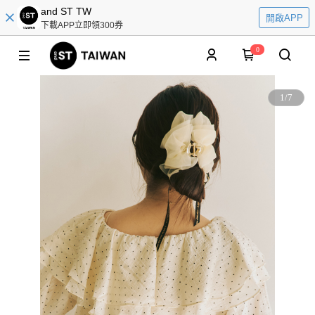
and ST TW
開啟APP
下載APP立即領300券
0
1
/
7