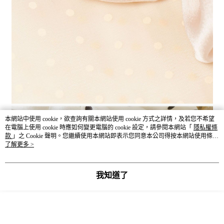
本網站中使用 cookie，欲查詢有關本網站使用 cookie 方式之詳情，及若您不希望
在電腦上使用 cookie 時應如何變更電腦的 cookie 設定，請參閱本網站「
隱私權條
款
」之 Cookie 聲明。您繼續使用本網站即表示您同意本公司得按本網站使用條款
之 Cookie 聲明使用 cookie。
了解更多 >
我知道了