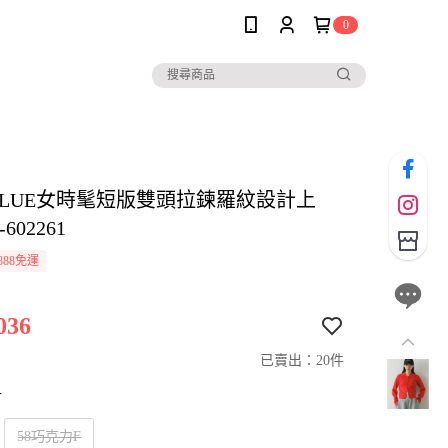
0
EBLUE女時髦短版雙頭拉鍊羅紋設計上
602261
888免運
036
已賣出：20件
寸
58巧克力F