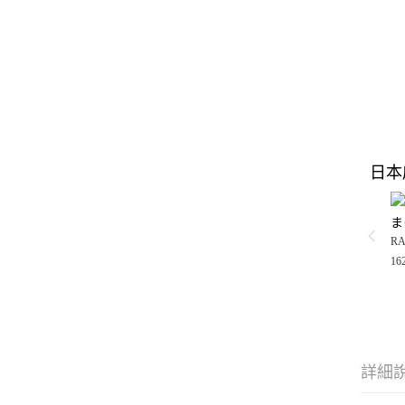
日本
ま
RA
16
詳細