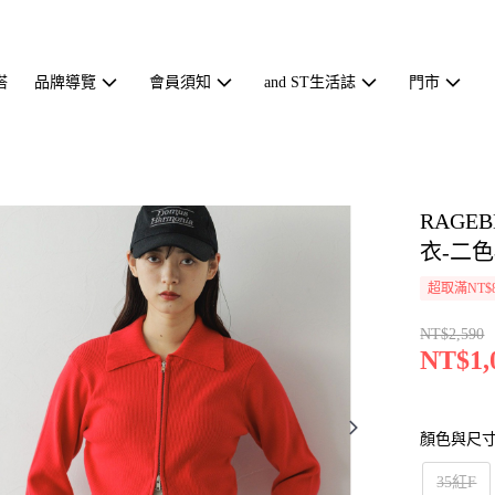
搭
品牌導覽
會員須知
and ST生活誌
門市
RAG
衣-二色-
超取滿NT$
NT$2,590
NT$1,
顏色與尺
35紅F