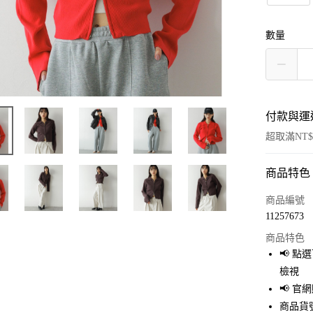
數量
付款與運
超取滿NT$
商品特色
付款方式
信用卡一
商品編號
11257673
超商取貨
商品特色
LINE Pay
📢 
檢視
Apple Pay
📢 
街口支付
商品貨號