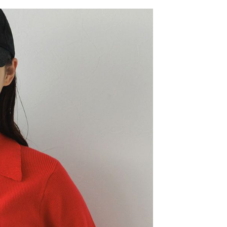
網路銀行／等多元方式進行付款，方視為交易完成。
係由「台灣大哥大股份有限公司」（以下簡稱本公司）所提供，讓
：結帳手續完成當下不需立刻繳費，但若您需要取消訂單，請聯
0，滿NT$1,500(含以上)免運費
易時，得透過本服務購買商品或服務，並由商店將買賣／分期付
的店家。未經商家同意取消之訂單仍視為有效，需透過AFTEE
金債權讓與本公司後，依約使用本公司帳單繳交帳款。
繳納相關費用。
11取貨
意付款使用「大哥付你分期」之契約關係目的，商店將以您的個人
否成功請以「AFTEE先享後付 」之結帳頁面顯示為準，若有關於
0，滿NT$1,500(含以上)免運費
含姓名、電話或地址）提供予台灣大哥大進項蒐集、處理及利
功／繳費後需取消欲退款等相關疑問，請聯繫「AFTEE先享後
公司與您本人進行分期帳單所需資料之確認、核對及更正。
援中心」
https://netprotections.freshdesk.com/support/home
戶服務條款，請詳閱以下連結：
https://oppay.tw/userRule
項】
0，滿NT$1,500(含以上)免運費
恩沛科技股份有限公司提供之「AFTEE先享後付」服務完成之
依本服務之必要範圍內提供個人資料，並將交易相關給付款項請
讓予恩沛科技股份有限公司。
個人資料處理事宜，請瀏覽以下網址：
https://aftee.tw/terms/#terms3
年的使用者請事先徵得法定代理人或監護人之同意方可使用
E先享後付」，若未經同意申辦者引起之損失，本公司不負相關責
AFTEE先享後付」時，將依據個別帳號之用戶狀況，依本公司
核予不同之上限額度；若仍有額度不足之情形，本公司將視審查
用戶進行身份認證。
一人註冊多個帳號或使用他人資訊註冊。若發現惡意使用之情
科技股份有限公司將有權停止該用戶之使用額度並採取法律行