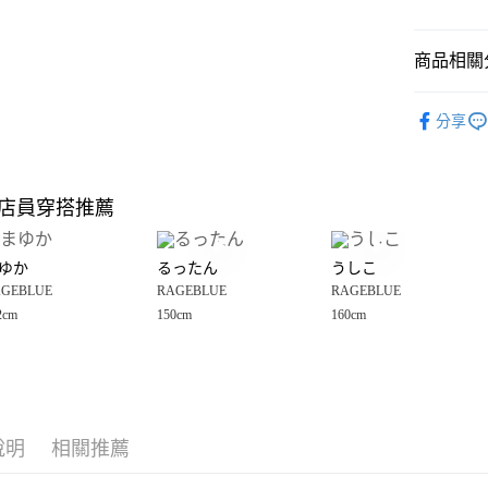
悠遊付
商品相關分
Google Pay
全盈+PAY
OUTLET
分享
RAGEBLU
大哥付你
相關說明
RAGEBLU
【大哥付
店員穿搭推薦
AFTEE先
1.本服務
RAGEBLU
2.付款方
相關說明
女裝
上
流程，驗
【關於「A
ゆか
るったん
うしこ
完成交易
AFTEE
3.實際核
GEBLUE
RAGEBLUE
RAGEBLUE
便利好安
運送方式
4.訂單成
１．簡單
2cm
150cm
160cm
消。如遇
２．便利
全家 取貨
無法說明
３．安心
【繳款方
每筆NT$8
1.分期款
【「AFT
醒簡訊。
付款後 全
１．於結帳
2.透過簡
付」結帳
每筆NT$8
帳／街口支付
說明
相關推薦
２．訂單
３．收到繳
7-11 取貨
【注意事