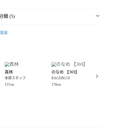
類 (5)
女裝
客服
E
💥 OUTLET SALE 出清 ❗
分期
E
🎯 五折以下↘超值專區 🈹
你分期使用說明】
享後付
由台灣大哥大提供，台灣大哥大用戶可立即使用無須另外申請。
E
女裝
上衣
式選擇「大哥付你分期」，訂單成立後會自動跳轉到大哥付的交易
衣
休閒、設計上衣
證手機門號後，選擇欲分期的期數、繳款截止日，確認付款後即
FTEE先享後付」】
。
真林
のなめ 【369】
まゆか
先享後付是「在收到商品之後才付款」的支付方式。 讓您購物簡單
准額度、可分期數及費用金額請依後續交易確認頁面所載為準。
本部スタッフ
RAGEBLUE
RAGEBLUE
心！
立30分鐘內，如未前往確認交易或遇審核未通過，訂單將自動取
：不需註冊會員、不需綁卡、不需儲值。
157cm
170cm
162cm
「轉專審核」未通過狀況，表示未達大哥付你分期系統評分，恕
：只要手機號碼，簡訊認證，即可結帳。
付款
評估內容。
：先確認商品／服務後，再付款。
式說明】
0，滿NT$888(含以上)免運費
項不併入電信帳單，「大哥付你分期」於每月結算日後寄送繳費提
EE先享後付」結帳流程】
家取貨
方式選擇「AFTEE先享後付」後，將跳轉至「AFTEE先享後
訊連結打開帳單後，可選擇「超商條碼／台灣大直營門市／銀行轉
頁面，進行簡訊認證並確認金額後，即可完成結帳。
0，滿NT$888(含以上)免運費
／iPASS MONEY」等通路繳費。
成立數日內，您將收到繳費通知簡訊。
費通知簡訊後14天內，點擊此簡訊中的連結，可透過四大超商
付款
項】