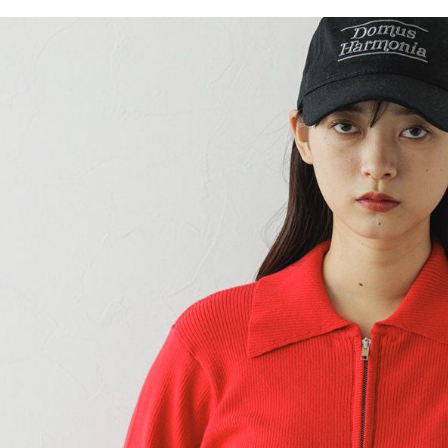
／ATM／
1.本服務
※ 請注意
每筆NT$8
用戶於交
絡購買商品
款買賣價
先享後付
付款後 7-
2.基於同
※ 交易是
每筆NT$8
資料（包
是否繳費成
用，由本
付客戶支
宅配
3.完整用
【注意事
每筆NT$8
１．透過由
交易，需
求債權轉
２．關於
３．未成
「AFTE
任。
４．使用「
即時審查
結果請求
５．嚴禁
形，恩沛
動。