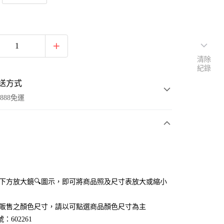
清除
紀錄
送方式
888免運
次付款
付款
點選下方放大鏡🔍圖示，即可將商品照及尺寸表放大或縮小
官網販售之顏色尺寸，請以可點選商品顏色尺寸為主
：602261