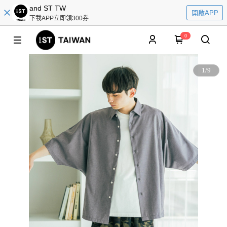
and ST TW
開啟APP
下載APP立即領300券
0
1
/
9