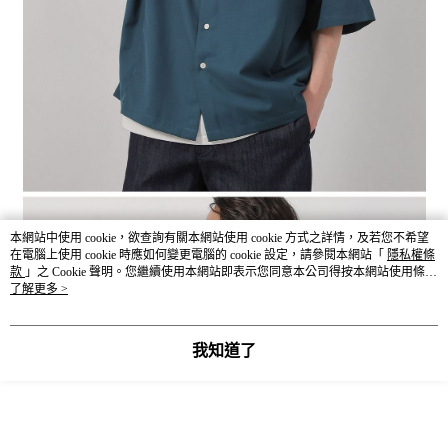
本網站中使用 cookie，欲查詢有關本網站使用 cookie 方式之詳情，及若您不希望
在電腦上使用 cookie 時應如何變更電腦的 cookie 設定，請參閱本網站「
隱私權條
款
」之 Cookie 聲明。您繼續使用本網站即表示您同意本公司得按本網站使用條款
之 Cookie 聲明使用 cookie。
了解更多 >
我知道了