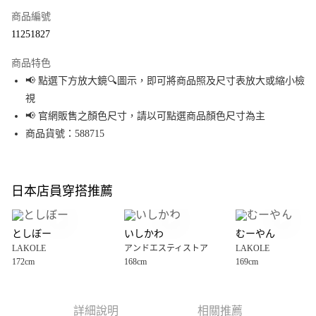
商品編號
超商取貨付款
11251827
LINE Pay
商品特色
Apple Pay
📢 點選下方放大鏡🔍圖示，即可將商品照及尺寸表放大或縮小檢
視
街口支付
📢 官網販售之顏色尺寸，請以可點選商品顏色尺寸為主
悠遊付
商品貨號：588715
Google Pay
全盈+PAY
日本店員穿搭推薦
大哥付你分期
相關說明
としぼー
いしかわ
むーやん
【大哥付你分期使用說明】
LAKOLE
アンドエスティストア
LAKOLE
AFTEE先享後付
1.本服務由台灣大哥大提供，台灣大哥大用戶可立即使用無須另外申請。
172cm
168cm
169cm
2.付款方式選擇「大哥付你分期」，訂單成立後會自動跳轉到大哥付的交易
相關說明
流程，驗證手機門號後，選擇欲分期的期數、繳款截止日，確認付款後即完
【關於「AFTEE先享後付」】
成交易。
AFTEE先享後付是「在收到商品之後才付款」的支付方式。 讓您購物簡單便
運送方式
3.實際核准額度、可分期數及費用金額請依後續交易確認頁面所載為準。
利好安心！
詳細說明
相關推薦