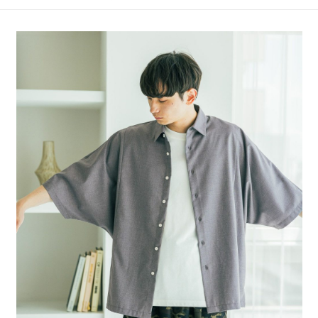
4.訂單成立30分鐘內，如未前往確認交易或遇審核未通過，訂單將自動取
１．簡單：不需註冊會員、不需綁卡、不需儲值。
全家 取貨付款
消。如遇「轉專審核」未通過狀況，表示未達大哥付你分期系統評分，恕無
２．便利：只要手機號碼，簡訊認證，即可結帳。
法說明評估內容。
每筆NT$80，滿NT$1,500(含以上)免運費
３．安心：先確認商品／服務後，再付款。
【繳款方式說明】
1.分期款項不併入電信帳單，「大哥付你分期」於每月結算日後寄送繳費提
付款後 全家取貨
【「AFTEE先享後付」結帳流程】
醒簡訊。
１．於結帳方式選擇「AFTEE先享後付」後，將跳轉至「AFTEE先享後付」
每筆NT$80，滿NT$1,500(含以上)免運費
2.透過簡訊連結打開帳單後，可選擇「超商條碼／台灣大直營門市／銀行轉
結帳頁面，進行簡訊認證並確認金額後，即可完成結帳。
帳／街口支付／iPASS MONEY」等通路繳費。
２．訂單成立數日內，您將收到繳費通知簡訊。
7-11 取貨付款
３．收到繳費通知簡訊後14天內，點擊此簡訊中的連結，可透過四大超商／
【注意事項】
每筆NT$80，滿NT$1,500(含以上)免運費
ATM／網路銀行／等多元方式進行付款，方視為交易完成。
1.本服務係由「台灣大哥大股份有限公司」（以下簡稱本公司）所提供，讓
※ 請注意：結帳手續完成當下不需立刻繳費，但若您需要取消訂單，請聯絡
用戶於交易時，得透過本服務購買商品或服務，並由商店將買賣／分期付款
付款後 7-11取貨
購買商品的店家。未經商家同意取消之訂單仍視為有效，需透過AFTEE先享
買賣價金債權讓與本公司後，依約使用本公司帳單繳交帳款。
後付繳納相關費用。
每筆NT$80，滿NT$1,500(含以上)免運費
2.基於同意付款使用「大哥付你分期」之契約關係目的，商店將以您的個人
※ 交易是否成功請以「AFTEE先享後付 」之結帳頁面顯示為準，若有關於
資料（包含姓名、電話或地址）提供予台灣大哥大進項蒐集、處理及利用，
是否繳費成功／繳費後需取消欲退款等相關疑問，請聯繫「AFTEE先享後付
宅配
由本公司與您本人進行分期帳單所需資料之確認、核對及更正。
客戶支援中心」
https://netprotections.freshdesk.com/support/home
3.完整用戶服務條款，請詳閱以下連結：
https://oppay.tw/userRule
每筆NT$80，滿NT$1,500(含以上)免運費
【注意事項】
１．透過由恩沛科技股份有限公司提供之「AFTEE先享後付」服務完成之交
易，需依本服務之必要範圍內提供個人資料，並將交易相關給付款項請求債
權轉讓予恩沛科技股份有限公司。
２．關於個人資料處理事宜，請瀏覽以下網址：
https://aftee.tw/terms/#terms3
３．未成年的使用者請事先徵得法定代理人或監護人之同意方可使用
「AFTEE先享後付」，若未經同意申辦者引起之損失，本公司不負相關責
任。