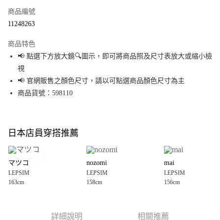
商品編號
超商取貨付款
11248263
LINE Pay
商品特色
Apple Pay
📢 點選下方放大鏡🔍圖示，即可將商品照及尺寸表放大或縮小檢
視
街口支付
📢 官網販售之顏色尺寸，請以可點選商品顏色尺寸為主
悠遊付
商品貨號：598110
Google Pay
全盈+PAY
日本店員穿搭推薦
大哥付你分期
相關說明
マツコ
nozomi
mai
【大哥付你分期使用說明】
LEPSIM
LEPSIM
LEPSIM
AFTEE先享後付
1.本服務由台灣大哥大提供，台灣大哥大用戶可立即使用無須另外申請。
163cm
158cm
156cm
2.付款方式選擇「大哥付你分期」，訂單成立後會自動跳轉到大哥付的交易
相關說明
流程，驗證手機門號後，選擇欲分期的期數、繳款截止日，確認付款後即完
【關於「AFTEE先享後付」】
成交易。
AFTEE先享後付是「在收到商品之後才付款」的支付方式。 讓您購物簡單便
運送方式
3.實際核准額度、可分期數及費用金額請依後續交易確認頁面所載為準。
利好安心！
詳細說明
相關推薦