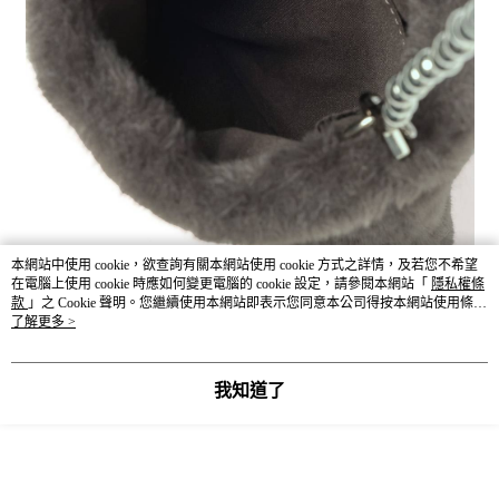
本網站中使用 cookie，欲查詢有關本網站使用 cookie 方式之詳情，及若您不希望
在電腦上使用 cookie 時應如何變更電腦的 cookie 設定，請參閱本網站「
隱私權條
款
」之 Cookie 聲明。您繼續使用本網站即表示您同意本公司得按本網站使用條款
之 Cookie 聲明使用 cookie。
了解更多 >
我知道了