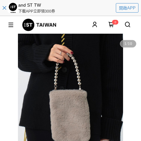
and ST TW
開啟APP
下載APP立即領300券
0
1
/
10