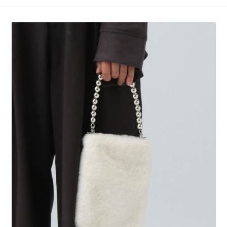
4.訂單成立30分鐘內，如未前往確認交易或遇審核未通過，訂單將自動取
１．簡單：不需註冊會員、不需綁卡、不需儲值。
全家 取貨付款
消。如遇「轉專審核」未通過狀況，表示未達大哥付你分期系統評分，恕無
２．便利：只要手機號碼，簡訊認證，即可結帳。
法說明評估內容。
每筆NT$80，滿NT$888(含以上)免運費
３．安心：先確認商品／服務後，再付款。
【繳款方式說明】
1.分期款項不併入電信帳單，「大哥付你分期」於每月結算日後寄送繳費提
付款後 全家取貨
【「AFTEE先享後付」結帳流程】
醒簡訊。
１．於結帳方式選擇「AFTEE先享後付」後，將跳轉至「AFTEE先享後付」
每筆NT$80，滿NT$888(含以上)免運費
2.透過簡訊連結打開帳單後，可選擇「超商條碼／台灣大直營門市／銀行轉
結帳頁面，進行簡訊認證並確認金額後，即可完成結帳。
帳／街口支付／iPASS MONEY」等通路繳費。
２．訂單成立數日內，您將收到繳費通知簡訊。
7-11 取貨付款
３．收到繳費通知簡訊後14天內，點擊此簡訊中的連結，可透過四大超商／
【注意事項】
每筆NT$80，滿NT$1,500(含以上)免運費
ATM／網路銀行／等多元方式進行付款，方視為交易完成。
1.本服務係由「台灣大哥大股份有限公司」（以下簡稱本公司）所提供，讓
※ 請注意：結帳手續完成當下不需立刻繳費，但若您需要取消訂單，請聯絡
用戶於交易時，得透過本服務購買商品或服務，並由商店將買賣／分期付款
付款後 7-11取貨
購買商品的店家。未經商家同意取消之訂單仍視為有效，需透過AFTEE先享
買賣價金債權讓與本公司後，依約使用本公司帳單繳交帳款。
後付繳納相關費用。
每筆NT$80，滿NT$1,500(含以上)免運費
2.基於同意付款使用「大哥付你分期」之契約關係目的，商店將以您的個人
※ 交易是否成功請以「AFTEE先享後付 」之結帳頁面顯示為準，若有關於
資料（包含姓名、電話或地址）提供予台灣大哥大進項蒐集、處理及利用，
是否繳費成功／繳費後需取消欲退款等相關疑問，請聯繫「AFTEE先享後付
宅配
由本公司與您本人進行分期帳單所需資料之確認、核對及更正。
客戶支援中心」
https://netprotections.freshdesk.com/support/home
3.完整用戶服務條款，請詳閱以下連結：
https://oppay.tw/userRule
每筆NT$80，滿NT$1,500(含以上)免運費
【注意事項】
１．透過由恩沛科技股份有限公司提供之「AFTEE先享後付」服務完成之交
易，需依本服務之必要範圍內提供個人資料，並將交易相關給付款項請求債
權轉讓予恩沛科技股份有限公司。
２．關於個人資料處理事宜，請瀏覽以下網址：
https://aftee.tw/terms/#terms3
３．未成年的使用者請事先徵得法定代理人或監護人之同意方可使用
「AFTEE先享後付」，若未經同意申辦者引起之損失，本公司不負相關責
任。