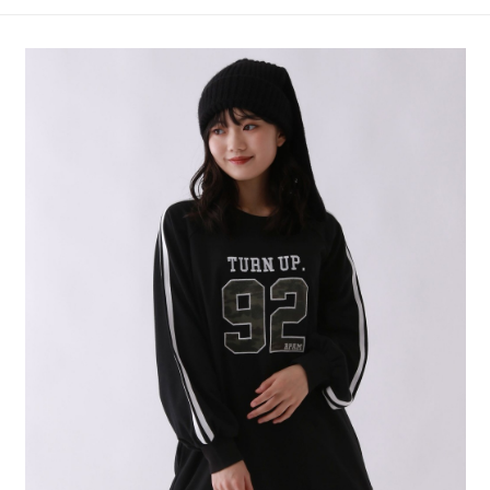
4.訂單成立30分鐘內，如未前往確認交易或遇審核未通過，訂單將自動取
１．簡單：不需註冊會員、不需綁卡、不需儲值。
全家 取貨付款
消。如遇「轉專審核」未通過狀況，表示未達大哥付你分期系統評分，恕無
２．便利：只要手機號碼，簡訊認證，即可結帳。
法說明評估內容。
每筆NT$80，滿NT$1,500(含以上)免運費
３．安心：先確認商品／服務後，再付款。
【繳款方式說明】
1.分期款項不併入電信帳單，「大哥付你分期」於每月結算日後寄送繳費提
付款後 全家取貨
【「AFTEE先享後付」結帳流程】
醒簡訊。
１．於結帳方式選擇「AFTEE先享後付」後，將跳轉至「AFTEE先享後付」
每筆NT$80，滿NT$1,500(含以上)免運費
2.透過簡訊連結打開帳單後，可選擇「超商條碼／台灣大直營門市／銀行轉
結帳頁面，進行簡訊認證並確認金額後，即可完成結帳。
帳／街口支付／iPASS MONEY」等通路繳費。
２．訂單成立數日內，您將收到繳費通知簡訊。
7-11 取貨付款
３．收到繳費通知簡訊後14天內，點擊此簡訊中的連結，可透過四大超商／
【注意事項】
每筆NT$80，滿NT$1,500(含以上)免運費
ATM／網路銀行／等多元方式進行付款，方視為交易完成。
1.本服務係由「台灣大哥大股份有限公司」（以下簡稱本公司）所提供，讓
※ 請注意：結帳手續完成當下不需立刻繳費，但若您需要取消訂單，請聯絡
用戶於交易時，得透過本服務購買商品或服務，並由商店將買賣／分期付款
付款後 7-11取貨
購買商品的店家。未經商家同意取消之訂單仍視為有效，需透過AFTEE先享
買賣價金債權讓與本公司後，依約使用本公司帳單繳交帳款。
後付繳納相關費用。
每筆NT$80，滿NT$1,500(含以上)免運費
2.基於同意付款使用「大哥付你分期」之契約關係目的，商店將以您的個人
※ 交易是否成功請以「AFTEE先享後付 」之結帳頁面顯示為準，若有關於
資料（包含姓名、電話或地址）提供予台灣大哥大進項蒐集、處理及利用，
是否繳費成功／繳費後需取消欲退款等相關疑問，請聯繫「AFTEE先享後付
宅配
由本公司與您本人進行分期帳單所需資料之確認、核對及更正。
客戶支援中心」
https://netprotections.freshdesk.com/support/home
3.完整用戶服務條款，請詳閱以下連結：
https://oppay.tw/userRule
每筆NT$80，滿NT$1,500(含以上)免運費
【注意事項】
１．透過由恩沛科技股份有限公司提供之「AFTEE先享後付」服務完成之交
易，需依本服務之必要範圍內提供個人資料，並將交易相關給付款項請求債
權轉讓予恩沛科技股份有限公司。
２．關於個人資料處理事宜，請瀏覽以下網址：
https://aftee.tw/terms/#terms3
３．未成年的使用者請事先徵得法定代理人或監護人之同意方可使用
「AFTEE先享後付」，若未經同意申辦者引起之損失，本公司不負相關責
任。