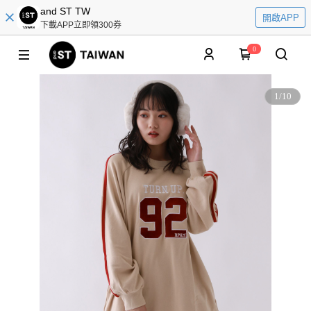
and ST TW
開啟APP
下載APP立即領300券
0
1
/
10