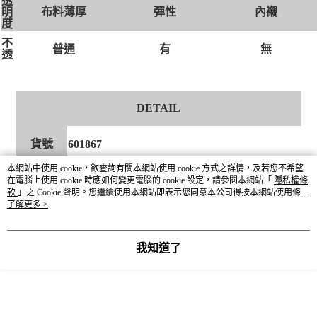
透
布料薄厚
彈性
內襯
明
度
不
有
無
普通
透
DETAIL
貨號
601867
本網站中使用 cookie，欲查詢有關本網站使用 cookie 方式之詳情，及若您不希望
尺寸
M / L
在電腦上使用 cookie 時應如何變更電腦的 cookie 設定，請參閱本網站「
隱私權條
款
」之 Cookie 聲明。您繼續使用本網站即表示您同意本公司得按本網站使用條款
之 Cookie 聲明使用 cookie。
了解更多 >
顏色
19黑 / 52奶茶 / 88深藍
主體:棉60% 聚酯纖維40%
我知道了
羅紋:棉54% :聚酯纖維40% 彈性纖維(聚氨
酯)6%
材質成分
膠條:聚酯纖維100%
圖案部分:聚酯纖維90% 彈性纖維(聚氨酯)10%
刺繡部分:聚酯纖維100%