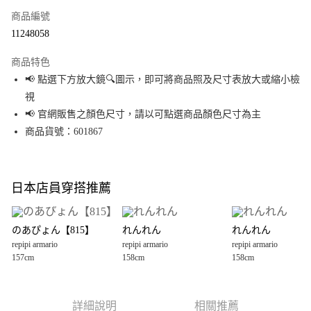
商品編號
超商取貨付款
11248058
LINE Pay
商品特色
Apple Pay
📢 點選下方放大鏡🔍圖示，即可將商品照及尺寸表放大或縮小檢
視
街口支付
📢 官網販售之顏色尺寸，請以可點選商品顏色尺寸為主
悠遊付
商品貨號：601867
Google Pay
全盈+PAY
日本店員穿搭推薦
大哥付你分期
相關說明
のあぴょん【815】
れんれん
れんれん
【大哥付你分期使用說明】
repipi armario
repipi armario
repipi armario
AFTEE先享後付
1.本服務由台灣大哥大提供，台灣大哥大用戶可立即使用無須另外申請。
157cm
158cm
158cm
2.付款方式選擇「大哥付你分期」，訂單成立後會自動跳轉到大哥付的交易
相關說明
流程，驗證手機門號後，選擇欲分期的期數、繳款截止日，確認付款後即完
【關於「AFTEE先享後付」】
成交易。
AFTEE先享後付是「在收到商品之後才付款」的支付方式。 讓您購物簡單便
運送方式
3.實際核准額度、可分期數及費用金額請依後續交易確認頁面所載為準。
利好安心！
詳細說明
相關推薦