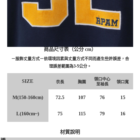
商品尺寸表（公分 cm）
－服飾丈量方式－依環境因素與丈量方式不同而產生些許誤差，合
理誤差範圍為3-5公分。
領口中心
SIZE
衣長
胸圍
領口寬
至袖長
M(150-160cm)
72.5
107
76
15
L(160cm~)
75
115
79
16
材質說明