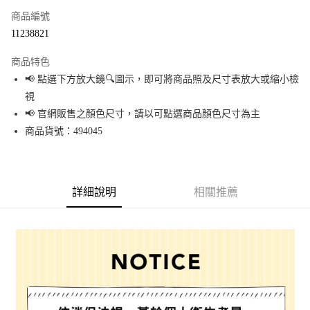
商品編號
超商取貨付款
11238821
LINE Pay
商品特色
Apple Pay
📢 點選下方放大鏡🔍圖示，即可將商品照及尺寸表放大或縮小檢
視
街口支付
📢 官網販售之顏色尺寸，請以可點選商品顏色尺寸為主
悠遊付
商品貨號：494045
Google Pay
全盈+PAY
詳細說明
相關推薦
大哥付你分期
相關說明
【大哥付你分期使用說明】
AFTEE先享後付
1.本服務由台灣大哥大提供，台灣大哥大用戶可立即使用無須另外申請。
2.付款方式選擇「大哥付你分期」，訂單成立後會自動跳轉到大哥付的交易
相關說明
流程，驗證手機門號後，選擇欲分期的期數、繳款截止日，確認付款後即完
【關於「AFTEE先享後付」】
成交易。
AFTEE先享後付是「在收到商品之後才付款」的支付方式。 讓您購物簡單便
運送方式
3.實際核准額度、可分期數及費用金額請依後續交易確認頁面所載為準。
利好安心！