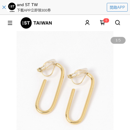
and ST TW
開啟APP
下載APP立即領300券
0
1
/
5