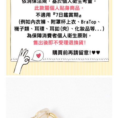
4.訂單成立30分鐘內，如未前往確認交易或遇審核未通過，訂單將自動取
１．簡單：不需註冊會員、不需綁卡、不需儲值。
全家 取貨付款
消。如遇「轉專審核」未通過狀況，表示未達大哥付你分期系統評分，恕無
２．便利：只要手機號碼，簡訊認證，即可結帳。
法說明評估內容。
每筆NT$80，滿NT$1,500(含以上)免運費
３．安心：先確認商品／服務後，再付款。
【繳款方式說明】
1.分期款項不併入電信帳單，「大哥付你分期」於每月結算日後寄送繳費提
付款後 全家取貨
【「AFTEE先享後付」結帳流程】
醒簡訊。
１．於結帳方式選擇「AFTEE先享後付」後，將跳轉至「AFTEE先享後付」
每筆NT$80，滿NT$1,500(含以上)免運費
2.透過簡訊連結打開帳單後，可選擇「超商條碼／台灣大直營門市／銀行轉
結帳頁面，進行簡訊認證並確認金額後，即可完成結帳。
帳／街口支付／iPASS MONEY」等通路繳費。
２．訂單成立數日內，您將收到繳費通知簡訊。
7-11 取貨付款
３．收到繳費通知簡訊後14天內，點擊此簡訊中的連結，可透過四大超商／
【注意事項】
每筆NT$80，滿NT$1,500(含以上)免運費
ATM／網路銀行／等多元方式進行付款，方視為交易完成。
1.本服務係由「台灣大哥大股份有限公司」（以下簡稱本公司）所提供，讓
※ 請注意：結帳手續完成當下不需立刻繳費，但若您需要取消訂單，請聯絡
用戶於交易時，得透過本服務購買商品或服務，並由商店將買賣／分期付款
付款後 7-11取貨
購買商品的店家。未經商家同意取消之訂單仍視為有效，需透過AFTEE先享
買賣價金債權讓與本公司後，依約使用本公司帳單繳交帳款。
後付繳納相關費用。
每筆NT$80，滿NT$1,500(含以上)免運費
2.基於同意付款使用「大哥付你分期」之契約關係目的，商店將以您的個人
※ 交易是否成功請以「AFTEE先享後付 」之結帳頁面顯示為準，若有關於
資料（包含姓名、電話或地址）提供予台灣大哥大進項蒐集、處理及利用，
是否繳費成功／繳費後需取消欲退款等相關疑問，請聯繫「AFTEE先享後付
宅配
由本公司與您本人進行分期帳單所需資料之確認、核對及更正。
客戶支援中心」
https://netprotections.freshdesk.com/support/home
3.完整用戶服務條款，請詳閱以下連結：
https://oppay.tw/userRule
每筆NT$80，滿NT$1,500(含以上)免運費
【注意事項】
１．透過由恩沛科技股份有限公司提供之「AFTEE先享後付」服務完成之交
易，需依本服務之必要範圍內提供個人資料，並將交易相關給付款項請求債
權轉讓予恩沛科技股份有限公司。
２．關於個人資料處理事宜，請瀏覽以下網址：
https://aftee.tw/terms/#terms3
３．未成年的使用者請事先徵得法定代理人或監護人之同意方可使用
「AFTEE先享後付」，若未經同意申辦者引起之損失，本公司不負相關責
任。