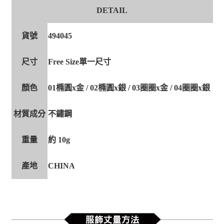
DETAIL
貨號
494045
尺寸
Free Size單一尺寸
顏色
01橢圓x金 / 02橢圓x銀 / 03圈圈x金 / 04圈圈x銀
材質成分
不鏽鋼
重量
約 10g
產地
CHINA