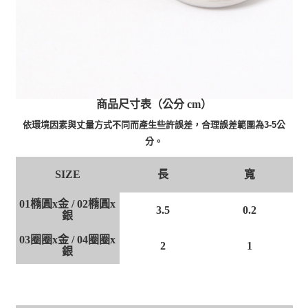
商品尺寸表（公分 cm）
依環境因素與丈量方式不同而產生些許誤差，合理誤差範圍為3-5公
分。
長
寬
SIZE
01橢圓x金 / 02橢圓x
3.5
0.2
銀
03圈圈x金 / 04圈圈x
2
1
銀