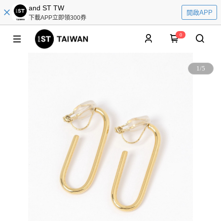
and ST TW
開啟APP
下載APP立即領300券
0
1
/
5