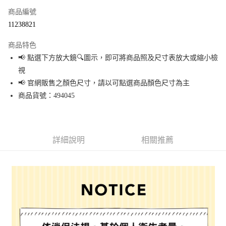
商品編號
超商取貨付款
11238821
LINE Pay
商品特色
Apple Pay
📢 點選下方放大鏡🔍圖示，即可將商品照及尺寸表放大或縮小檢
視
街口支付
📢 官網販售之顏色尺寸，請以可點選商品顏色尺寸為主
悠遊付
商品貨號：494045
Google Pay
全盈+PAY
詳細說明
相關推薦
大哥付你分期
相關說明
【大哥付你分期使用說明】
AFTEE先享後付
1.本服務由台灣大哥大提供，台灣大哥大用戶可立即使用無須另外申請。
2.付款方式選擇「大哥付你分期」，訂單成立後會自動跳轉到大哥付的交易
相關說明
流程，驗證手機門號後，選擇欲分期的期數、繳款截止日，確認付款後即完
【關於「AFTEE先享後付」】
成交易。
AFTEE先享後付是「在收到商品之後才付款」的支付方式。 讓您購物簡單便
運送方式
3.實際核准額度、可分期數及費用金額請依後續交易確認頁面所載為準。
利好安心！