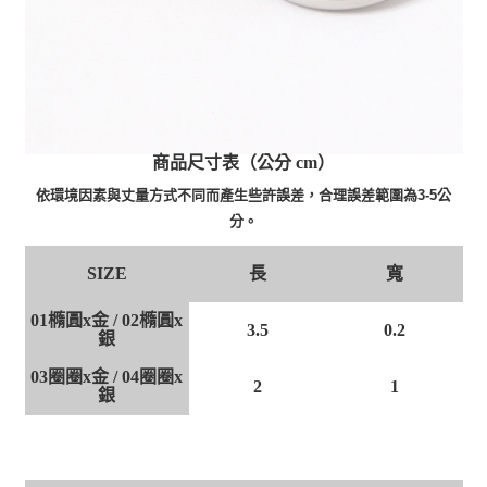
商品尺寸表（公分 cm）
依環境因素與丈量方式不同而產生些許誤差，合理誤差範圍為3-5公
分。
長
寬
SIZE
01橢圓x金 / 02橢圓x
3.5
0.2
銀
03圈圈x金 / 04圈圈x
2
1
銀