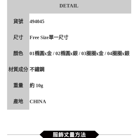
DETAIL
貨號
494045
尺寸
Free Size單一尺寸
顏色
01橢圓x金 / 02橢圓x銀 / 03圈圈x金 / 04圈圈x銀
材質成分
不鏽鋼
重量
約 10g
產地
CHINA