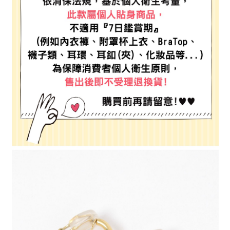
4.訂單成立30分鐘內，如未前往確認交易或遇審核未通過，訂單將自動取
１．簡單：不需註冊會員、不需綁卡、不需儲值。
全家 取貨付款
消。如遇「轉專審核」未通過狀況，表示未達大哥付你分期系統評分，恕無
２．便利：只要手機號碼，簡訊認證，即可結帳。
法說明評估內容。
每筆NT$80，滿NT$888(含以上)免運費
３．安心：先確認商品／服務後，再付款。
【繳款方式說明】
1.分期款項不併入電信帳單，「大哥付你分期」於每月結算日後寄送繳費提
付款後 全家取貨
【「AFTEE先享後付」結帳流程】
醒簡訊。
１．於結帳方式選擇「AFTEE先享後付」後，將跳轉至「AFTEE先享後付」
每筆NT$80，滿NT$888(含以上)免運費
2.透過簡訊連結打開帳單後，可選擇「超商條碼／台灣大直營門市／銀行轉
結帳頁面，進行簡訊認證並確認金額後，即可完成結帳。
帳／街口支付／iPASS MONEY」等通路繳費。
２．訂單成立數日內，您將收到繳費通知簡訊。
7-11 取貨付款
３．收到繳費通知簡訊後14天內，點擊此簡訊中的連結，可透過四大超商／
【注意事項】
每筆NT$80，滿NT$1,500(含以上)免運費
ATM／網路銀行／等多元方式進行付款，方視為交易完成。
1.本服務係由「台灣大哥大股份有限公司」（以下簡稱本公司）所提供，讓
※ 請注意：結帳手續完成當下不需立刻繳費，但若您需要取消訂單，請聯絡
用戶於交易時，得透過本服務購買商品或服務，並由商店將買賣／分期付款
付款後 7-11取貨
購買商品的店家。未經商家同意取消之訂單仍視為有效，需透過AFTEE先享
買賣價金債權讓與本公司後，依約使用本公司帳單繳交帳款。
後付繳納相關費用。
每筆NT$80，滿NT$1,500(含以上)免運費
2.基於同意付款使用「大哥付你分期」之契約關係目的，商店將以您的個人
※ 交易是否成功請以「AFTEE先享後付 」之結帳頁面顯示為準，若有關於
資料（包含姓名、電話或地址）提供予台灣大哥大進項蒐集、處理及利用，
是否繳費成功／繳費後需取消欲退款等相關疑問，請聯繫「AFTEE先享後付
宅配
由本公司與您本人進行分期帳單所需資料之確認、核對及更正。
客戶支援中心」
https://netprotections.freshdesk.com/support/home
3.完整用戶服務條款，請詳閱以下連結：
https://oppay.tw/userRule
每筆NT$80，滿NT$1,500(含以上)免運費
【注意事項】
１．透過由恩沛科技股份有限公司提供之「AFTEE先享後付」服務完成之交
易，需依本服務之必要範圍內提供個人資料，並將交易相關給付款項請求債
權轉讓予恩沛科技股份有限公司。
２．關於個人資料處理事宜，請瀏覽以下網址：
https://aftee.tw/terms/#terms3
３．未成年的使用者請事先徵得法定代理人或監護人之同意方可使用
「AFTEE先享後付」，若未經同意申辦者引起之損失，本公司不負相關責
任。