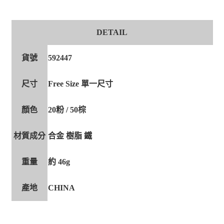
DETAIL
貨號
592447
尺寸
Free Size 單一尺寸
顏色
20粉 / 50棕
材質成分
合金 樹脂 鐵
重量
約 46g
產地
CHINA