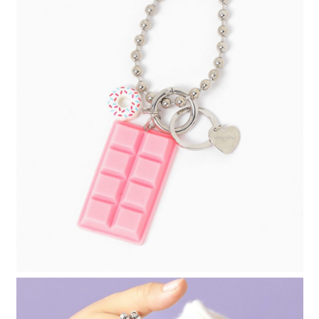
4.訂單成立30分鐘內，如未前往確認交易或遇審核未通過，訂單將自動取
１．簡單：不需註冊會員、不需綁卡、不需儲值。
全家 取貨付款
消。如遇「轉專審核」未通過狀況，表示未達大哥付你分期系統評分，恕無
２．便利：只要手機號碼，簡訊認證，即可結帳。
法說明評估內容。
每筆NT$80，滿NT$888(含以上)免運費
３．安心：先確認商品／服務後，再付款。
【繳款方式說明】
1.分期款項不併入電信帳單，「大哥付你分期」於每月結算日後寄送繳費提
付款後 全家取貨
【「AFTEE先享後付」結帳流程】
醒簡訊。
１．於結帳方式選擇「AFTEE先享後付」後，將跳轉至「AFTEE先享後付」
每筆NT$80，滿NT$888(含以上)免運費
2.透過簡訊連結打開帳單後，可選擇「超商條碼／台灣大直營門市／銀行轉
結帳頁面，進行簡訊認證並確認金額後，即可完成結帳。
帳／街口支付／iPASS MONEY」等通路繳費。
２．訂單成立數日內，您將收到繳費通知簡訊。
7-11 取貨付款
３．收到繳費通知簡訊後14天內，點擊此簡訊中的連結，可透過四大超商／
【注意事項】
每筆NT$80，滿NT$1,500(含以上)免運費
ATM／網路銀行／等多元方式進行付款，方視為交易完成。
1.本服務係由「台灣大哥大股份有限公司」（以下簡稱本公司）所提供，讓
※ 請注意：結帳手續完成當下不需立刻繳費，但若您需要取消訂單，請聯絡
用戶於交易時，得透過本服務購買商品或服務，並由商店將買賣／分期付款
付款後 7-11取貨
購買商品的店家。未經商家同意取消之訂單仍視為有效，需透過AFTEE先享
買賣價金債權讓與本公司後，依約使用本公司帳單繳交帳款。
後付繳納相關費用。
每筆NT$80，滿NT$1,500(含以上)免運費
2.基於同意付款使用「大哥付你分期」之契約關係目的，商店將以您的個人
※ 交易是否成功請以「AFTEE先享後付 」之結帳頁面顯示為準，若有關於
資料（包含姓名、電話或地址）提供予台灣大哥大進項蒐集、處理及利用，
是否繳費成功／繳費後需取消欲退款等相關疑問，請聯繫「AFTEE先享後付
宅配
由本公司與您本人進行分期帳單所需資料之確認、核對及更正。
客戶支援中心」
https://netprotections.freshdesk.com/support/home
3.完整用戶服務條款，請詳閱以下連結：
https://oppay.tw/userRule
每筆NT$80，滿NT$1,500(含以上)免運費
【注意事項】
１．透過由恩沛科技股份有限公司提供之「AFTEE先享後付」服務完成之交
易，需依本服務之必要範圍內提供個人資料，並將交易相關給付款項請求債
權轉讓予恩沛科技股份有限公司。
２．關於個人資料處理事宜，請瀏覽以下網址：
https://aftee.tw/terms/#terms3
３．未成年的使用者請事先徵得法定代理人或監護人之同意方可使用
「AFTEE先享後付」，若未經同意申辦者引起之損失，本公司不負相關責
任。