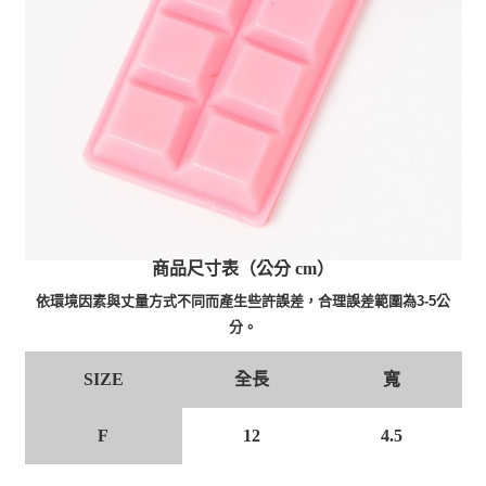
商品尺寸表（公分 cm）
依環境因素與丈量方式不同而產生些許誤差，合理誤差範圍為3-5公
分。
全長
寬
SIZE
F
12
4.5