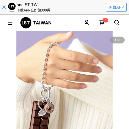
and ST TW
開啟APP
下載APP立即領300券
0
1
/
2