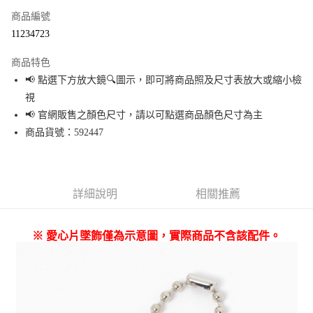
商品編號
超商取貨付款
11234723
LINE Pay
商品特色
Apple Pay
📢 點選下方放大鏡🔍圖示，即可將商品照及尺寸表放大或縮小檢
視
街口支付
📢 官網販售之顏色尺寸，請以可點選商品顏色尺寸為主
悠遊付
商品貨號：592447
Google Pay
全盈+PAY
詳細說明
相關推薦
大哥付你分期
相關說明
※ 愛心片墜飾僅為示意圖，實際商品不含該配件。
【大哥付你分期使用說明】
AFTEE先享後付
1.本服務由台灣大哥大提供，台灣大哥大用戶可立即使用無須另外申請。
2.付款方式選擇「大哥付你分期」，訂單成立後會自動跳轉到大哥付的交易
相關說明
流程，驗證手機門號後，選擇欲分期的期數、繳款截止日，確認付款後即完
【關於「AFTEE先享後付」】
成交易。
AFTEE先享後付是「在收到商品之後才付款」的支付方式。 讓您購物簡單便
運送方式
3.實際核准額度、可分期數及費用金額請依後續交易確認頁面所載為準。
利好安心！