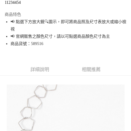
11234454
LINE Pay
商品特色
Apple Pay
📢 點選下方放大鏡🔍圖示，即可將商品照及尺寸表放大或縮小檢
視
街口支付
📢 官網販售之顏色尺寸，請以可點選商品顏色尺寸為主
悠遊付
商品貨號：589516
Google Pay
全盈+PAY
詳細說明
相關推薦
大哥付你分期
相關說明
【大哥付你分期使用說明】
AFTEE先享後付
1.本服務由台灣大哥大提供，台灣大哥大用戶可立即使用無須另外申請。
2.付款方式選擇「大哥付你分期」，訂單成立後會自動跳轉到大哥付的交易
相關說明
流程，驗證手機門號後，選擇欲分期的期數、繳款截止日，確認付款後即完
【關於「AFTEE先享後付」】
成交易。
AFTEE先享後付是「在收到商品之後才付款」的支付方式。 讓您購物簡單便
運送方式
3.實際核准額度、可分期數及費用金額請依後續交易確認頁面所載為準。
利好安心！
4.訂單成立30分鐘內，如未前往確認交易或遇審核未通過，訂單將自動取
１．簡單：不需註冊會員、不需綁卡、不需儲值。
全家 取貨付款
消。如遇「轉專審核」未通過狀況，表示未達大哥付你分期系統評分，恕無
２．便利：只要手機號碼，簡訊認證，即可結帳。
法說明評估內容。