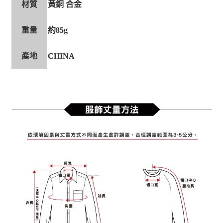
材質
黃銅 合金
重量
約85g
產地
CHINA