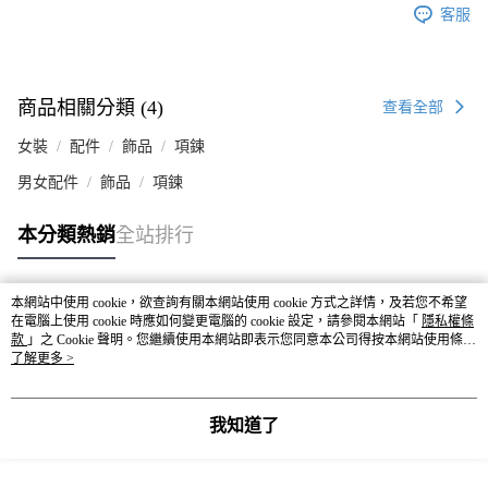
客服
商品相關分類 (4)
查看全部
女裝
配件
飾品
項鍊
男女配件
飾品
項鍊
本分類熱銷
全站排行
本網站中使用 cookie，欲查詢有關本網站使用 cookie 方式之詳情，及若您不希望
熱門標籤
在電腦上使用 cookie 時應如何變更電腦的 cookie 設定，請參閱本網站「
隱私權條
款
」之 Cookie 聲明。您繼續使用本網站即表示您同意本公司得按本網站使用條款
之 Cookie 聲明使用 cookie。
了解更多 >
我知道了