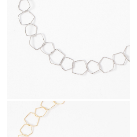
每筆NT$80，滿NT$888(含以上)免運費
３．安心：先確認商品／服務後，再付款。
【繳款方式說明】
1.分期款項不併入電信帳單，「大哥付你分期」於每月結算日後寄送繳費提
付款後 全家取貨
【「AFTEE先享後付」結帳流程】
醒簡訊。
１．於結帳方式選擇「AFTEE先享後付」後，將跳轉至「AFTEE先享後付」
每筆NT$80，滿NT$888(含以上)免運費
2.透過簡訊連結打開帳單後，可選擇「超商條碼／台灣大直營門市／銀行轉
結帳頁面，進行簡訊認證並確認金額後，即可完成結帳。
帳／街口支付／iPASS MONEY」等通路繳費。
２．訂單成立數日內，您將收到繳費通知簡訊。
7-11 取貨付款
３．收到繳費通知簡訊後14天內，點擊此簡訊中的連結，可透過四大超商／
【注意事項】
每筆NT$80，滿NT$1,500(含以上)免運費
ATM／網路銀行／等多元方式進行付款，方視為交易完成。
1.本服務係由「台灣大哥大股份有限公司」（以下簡稱本公司）所提供，讓
※ 請注意：結帳手續完成當下不需立刻繳費，但若您需要取消訂單，請聯絡
用戶於交易時，得透過本服務購買商品或服務，並由商店將買賣／分期付款
付款後 7-11取貨
購買商品的店家。未經商家同意取消之訂單仍視為有效，需透過AFTEE先享
買賣價金債權讓與本公司後，依約使用本公司帳單繳交帳款。
後付繳納相關費用。
每筆NT$80，滿NT$1,500(含以上)免運費
2.基於同意付款使用「大哥付你分期」之契約關係目的，商店將以您的個人
※ 交易是否成功請以「AFTEE先享後付 」之結帳頁面顯示為準，若有關於
資料（包含姓名、電話或地址）提供予台灣大哥大進項蒐集、處理及利用，
是否繳費成功／繳費後需取消欲退款等相關疑問，請聯繫「AFTEE先享後付
宅配
由本公司與您本人進行分期帳單所需資料之確認、核對及更正。
客戶支援中心」
https://netprotections.freshdesk.com/support/home
3.完整用戶服務條款，請詳閱以下連結：
https://oppay.tw/userRule
每筆NT$80，滿NT$1,500(含以上)免運費
【注意事項】
１．透過由恩沛科技股份有限公司提供之「AFTEE先享後付」服務完成之交
易，需依本服務之必要範圍內提供個人資料，並將交易相關給付款項請求債
權轉讓予恩沛科技股份有限公司。
２．關於個人資料處理事宜，請瀏覽以下網址：
https://aftee.tw/terms/#terms3
３．未成年的使用者請事先徵得法定代理人或監護人之同意方可使用
「AFTEE先享後付」，若未經同意申辦者引起之損失，本公司不負相關責
任。
４．使用「AFTEE先享後付」時，將依據個別帳號之用戶狀況，依本公司即
時審查核予不同之上限額度；若仍有額度不足之情形，本公司將視審查結果