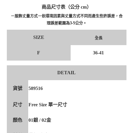
商品尺寸表（公分 cm）
－服飾丈量方式－依環境因素與丈量方式不同而產生些許誤差，合
理誤差範圍為3-5公分。
SIZE
全長
F
36-41
DETAIL
貨號
589516
尺寸
Free Size 單一尺寸
顏色
01銀 / 02金