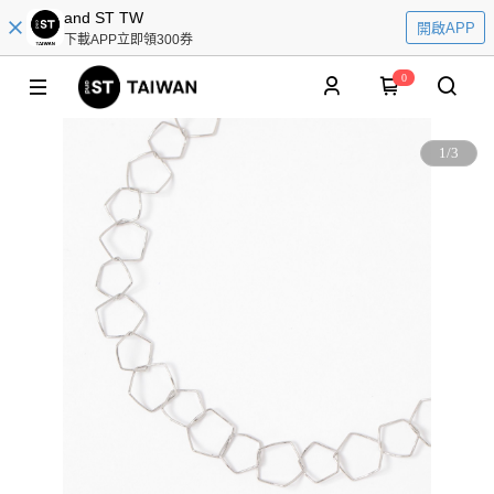
and ST TW
開啟APP
下載APP立即領300券
0
1
/
3