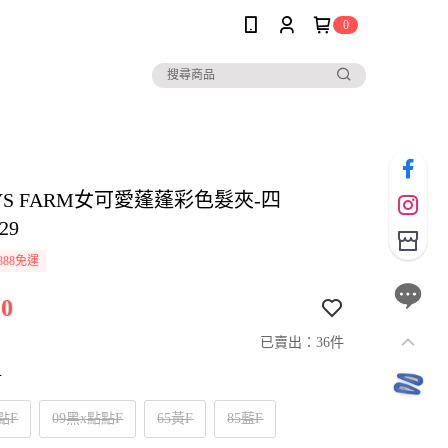
0
YS FARM女可愛蓬蓬彩色髮夾-四
29
888免運
0
已賣出：36件
寸
點F
09黑x點點F
65黃F
85藍F