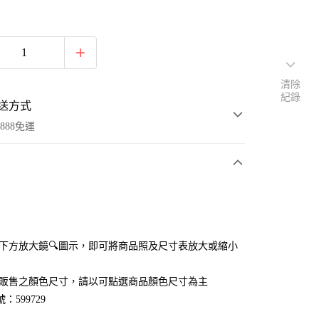
清除
紀錄
送方式
888免運
次付款
付款
點選下方放大鏡🔍圖示，即可將商品照及尺寸表放大或縮小
官網販售之顏色尺寸，請以可點選商品顏色尺寸為主
：599729