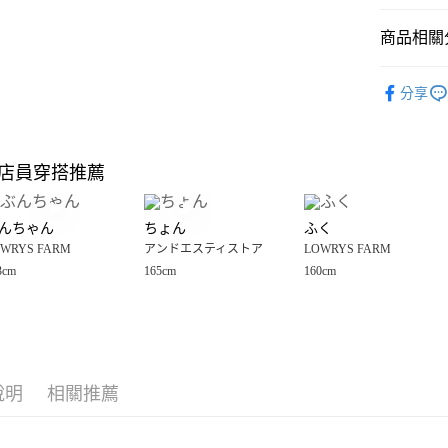
悠遊付
商品相關分
Google Pay
全盈+PAY
☀️ 2026
分享
LOWRYS 
大哥付你
相關說明
女裝
配
【大哥付
店員穿搭推薦
AFTEE先
1.本服務
男女配件
2.付款方
相關說明
LOWRYS 
流程，驗
【關於「A
んちゃん
ちょん
ふく
完成交易
AFTEE
3.實際核
WRYS FARM
アンドエスティストア
LOWRYS FARM
便利好安
運送方式
4.訂單成
１．簡單
3cm
165cm
160cm
消。如遇
２．便利
全家 取貨
無法說明
３．安心
【繳款方
每筆NT$8
1.分期款
【「AFT
醒簡訊。
付款後 全
１．於結帳
2.透過簡
付」結帳
每筆NT$8
帳／街口支付
說明
相關推薦
２．訂單
３．收到繳
7-11 取貨
【注意事
／ATM／
1.本服務