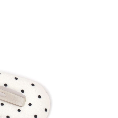
：結帳手續完成當下不需立刻繳費，但若您需要取消訂單，請聯
0，滿NT$1,500(含以上)免運費
易時，得透過本服務購買商品或服務，並由商店將買賣／分期付
的店家。未經商家同意取消之訂單仍視為有效，需透過AFTEE
金債權讓與本公司後，依約使用本公司帳單繳交帳款。
繳納相關費用。
11取貨
意付款使用「大哥付你分期」之契約關係目的，商店將以您的個人
否成功請以「AFTEE先享後付 」之結帳頁面顯示為準，若有關於
0，滿NT$1,500(含以上)免運費
含姓名、電話或地址）提供予台灣大哥大進項蒐集、處理及利
功／繳費後需取消欲退款等相關疑問，請聯繫「AFTEE先享後
公司與您本人進行分期帳單所需資料之確認、核對及更正。
援中心」
https://netprotections.freshdesk.com/support/home
戶服務條款，請詳閱以下連結：
https://oppay.tw/userRule
項】
0，滿NT$1,500(含以上)免運費
恩沛科技股份有限公司提供之「AFTEE先享後付」服務完成之
依本服務之必要範圍內提供個人資料，並將交易相關給付款項請
讓予恩沛科技股份有限公司。
個人資料處理事宜，請瀏覽以下網址：
https://aftee.tw/terms/#terms3
年的使用者請事先徵得法定代理人或監護人之同意方可使用
E先享後付」，若未經同意申辦者引起之損失，本公司不負相關責
AFTEE先享後付」時，將依據個別帳號之用戶狀況，依本公司
核予不同之上限額度；若仍有額度不足之情形，本公司將視審查
用戶進行身份認證。
一人註冊多個帳號或使用他人資訊註冊。若發現惡意使用之情
科技股份有限公司將有權停止該用戶之使用額度並採取法律行