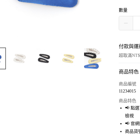
數量
付款與運
超取滿NT$
商品特色
付款方式
信用卡一
商品編號
11234015
超商取貨
商品特色
LINE Pay
📢 
檢視
Apple Pay
📢 
街口支付
商品貨號