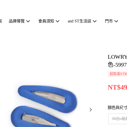
搭
品牌導覽
會員須知
and ST生活誌
門市
LOWR
色-5997
超取滿NT$
NT$49
顏色與尺
08白x點