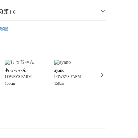
類 (5)
・夏裝新登場 🌴
LOWRYS FARM
客服
FARM
女裝
配件
髮飾
分期
件
髮飾
髮夾、髮插
你分期使用說明】
享後付
由台灣大哥大提供，台灣大哥大用戶可立即使用無須另外申請。
髮飾
髮夾、髮插
式選擇「大哥付你分期」，訂單成立後會自動跳轉到大哥付的交易
FARM
☀️ 2026・夏裝新登場 🌴
證手機門號後，選擇欲分期的期數、繳款截止日，確認付款後即
FTEE先享後付」】
。
もっちゃん
ayano
ぶんちゃん
先享後付是「在收到商品之後才付款」的支付方式。 讓您購物簡單
准額度、可分期數及費用金額請依後續交易確認頁面所載為準。
LOWRYS FARM
LOWRYS FARM
LOWRYS FARM
心！
立30分鐘內，如未前往確認交易或遇審核未通過，訂單將自動取
：不需註冊會員、不需綁卡、不需儲值。
156cm
158cm
163cm
「轉專審核」未通過狀況，表示未達大哥付你分期系統評分，恕
：只要手機號碼，簡訊認證，即可結帳。
付款
評估內容。
：先確認商品／服務後，再付款。
式說明】
0，滿NT$888(含以上)免運費
項不併入電信帳單，「大哥付你分期」於每月結算日後寄送繳費提
EE先享後付」結帳流程】
家取貨
方式選擇「AFTEE先享後付」後，將跳轉至「AFTEE先享後
訊連結打開帳單後，可選擇「超商條碼／台灣大直營門市／銀行轉
頁面，進行簡訊認證並確認金額後，即可完成結帳。
0，滿NT$888(含以上)免運費
／iPASS MONEY」等通路繳費。
成立數日內，您將收到繳費通知簡訊。
費通知簡訊後14天內，點擊此簡訊中的連結，可透過四大超商
付款
項】
網路銀行／等多元方式進行付款，方視為交易完成。
係由「台灣大哥大股份有限公司」（以下簡稱本公司）所提供，讓