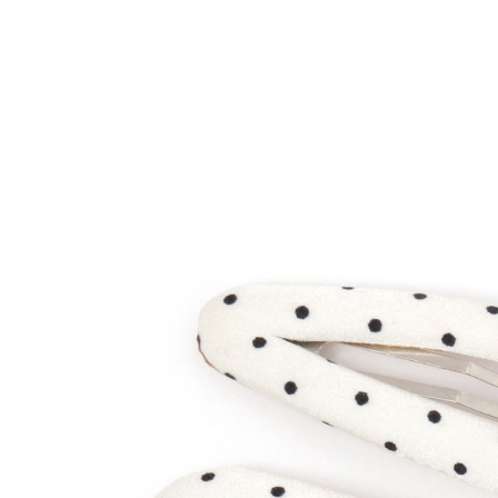
※ 請注意
每筆NT$8
用戶於交
絡購買商品
款買賣價
先享後付
付款後 7-
2.基於同
※ 交易是
每筆NT$8
資料（包
是否繳費成
用，由本
付客戶支
宅配
3.完整用
【注意事
每筆NT$8
１．透過由
交易，需
求債權轉
２．關於
３．未成
「AFTE
任。
４．使用「
即時審查
結果請求
５．嚴禁
形，恩沛
動。