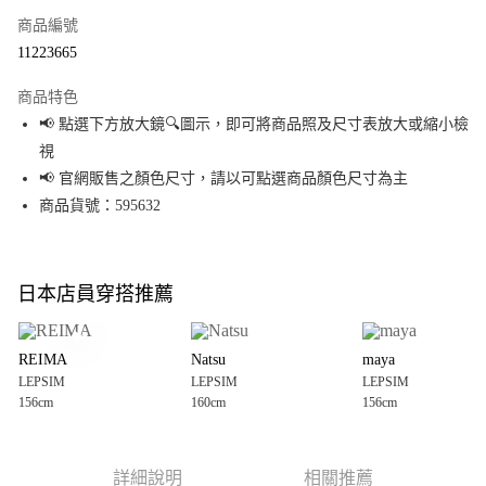
商品編號
超商取貨付款
11223665
LINE Pay
商品特色
Apple Pay
📢 點選下方放大鏡🔍圖示，即可將商品照及尺寸表放大或縮小檢
視
街口支付
📢 官網販售之顏色尺寸，請以可點選商品顏色尺寸為主
悠遊付
商品貨號：595632
Google Pay
全盈+PAY
日本店員穿搭推薦
大哥付你分期
相關說明
REIMA
Natsu
maya
【大哥付你分期使用說明】
LEPSIM
LEPSIM
LEPSIM
AFTEE先享後付
1.本服務由台灣大哥大提供，台灣大哥大用戶可立即使用無須另外申請。
156cm
160cm
156cm
2.付款方式選擇「大哥付你分期」，訂單成立後會自動跳轉到大哥付的交易
相關說明
流程，驗證手機門號後，選擇欲分期的期數、繳款截止日，確認付款後即完
【關於「AFTEE先享後付」】
成交易。
AFTEE先享後付是「在收到商品之後才付款」的支付方式。 讓您購物簡單便
運送方式
3.實際核准額度、可分期數及費用金額請依後續交易確認頁面所載為準。
利好安心！
詳細說明
相關推薦