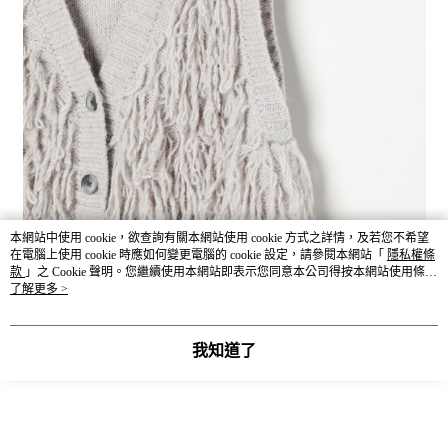
本網站中使用 cookie，欲查詢有關本網站使用 cookie 方式之詳情，及若您不希望
在電腦上使用 cookie 時應如何變更電腦的 cookie 設定，請參閱本網站「
隱私權條
款
」之 Cookie 聲明。您繼續使用本網站即表示您同意本公司得按本網站使用條款
之 Cookie 聲明使用 cookie。
了解更多 >
我知道了