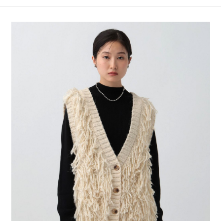
4.訂單成立30分鐘內，如未前往確認交易或遇審核未通過，訂單將自動取
１．簡單：不需註冊會員、不需綁卡、不需儲值。
全家 取貨付款
消。如遇「轉專審核」未通過狀況，表示未達大哥付你分期系統評分，恕無
２．便利：只要手機號碼，簡訊認證，即可結帳。
法說明評估內容。
每筆NT$80，滿NT$1,500(含以上)免運費
３．安心：先確認商品／服務後，再付款。
【繳款方式說明】
1.分期款項不併入電信帳單，「大哥付你分期」於每月結算日後寄送繳費提
付款後 全家取貨
【「AFTEE先享後付」結帳流程】
醒簡訊。
１．於結帳方式選擇「AFTEE先享後付」後，將跳轉至「AFTEE先享後付」
每筆NT$80，滿NT$1,500(含以上)免運費
2.透過簡訊連結打開帳單後，可選擇「超商條碼／台灣大直營門市／銀行轉
結帳頁面，進行簡訊認證並確認金額後，即可完成結帳。
帳／街口支付／iPASS MONEY」等通路繳費。
２．訂單成立數日內，您將收到繳費通知簡訊。
7-11 取貨付款
３．收到繳費通知簡訊後14天內，點擊此簡訊中的連結，可透過四大超商／
【注意事項】
每筆NT$80，滿NT$1,500(含以上)免運費
ATM／網路銀行／等多元方式進行付款，方視為交易完成。
1.本服務係由「台灣大哥大股份有限公司」（以下簡稱本公司）所提供，讓
※ 請注意：結帳手續完成當下不需立刻繳費，但若您需要取消訂單，請聯絡
用戶於交易時，得透過本服務購買商品或服務，並由商店將買賣／分期付款
付款後 7-11取貨
購買商品的店家。未經商家同意取消之訂單仍視為有效，需透過AFTEE先享
買賣價金債權讓與本公司後，依約使用本公司帳單繳交帳款。
後付繳納相關費用。
每筆NT$80，滿NT$1,500(含以上)免運費
2.基於同意付款使用「大哥付你分期」之契約關係目的，商店將以您的個人
※ 交易是否成功請以「AFTEE先享後付 」之結帳頁面顯示為準，若有關於
資料（包含姓名、電話或地址）提供予台灣大哥大進項蒐集、處理及利用，
是否繳費成功／繳費後需取消欲退款等相關疑問，請聯繫「AFTEE先享後付
宅配
由本公司與您本人進行分期帳單所需資料之確認、核對及更正。
客戶支援中心」
https://netprotections.freshdesk.com/support/home
3.完整用戶服務條款，請詳閱以下連結：
https://oppay.tw/userRule
每筆NT$80，滿NT$1,500(含以上)免運費
【注意事項】
１．透過由恩沛科技股份有限公司提供之「AFTEE先享後付」服務完成之交
易，需依本服務之必要範圍內提供個人資料，並將交易相關給付款項請求債
權轉讓予恩沛科技股份有限公司。
２．關於個人資料處理事宜，請瀏覽以下網址：
https://aftee.tw/terms/#terms3
３．未成年的使用者請事先徵得法定代理人或監護人之同意方可使用
「AFTEE先享後付」，若未經同意申辦者引起之損失，本公司不負相關責
任。