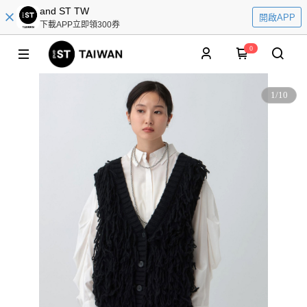
and ST TW
開啟APP
下載APP立即領300券
0
1
/
10