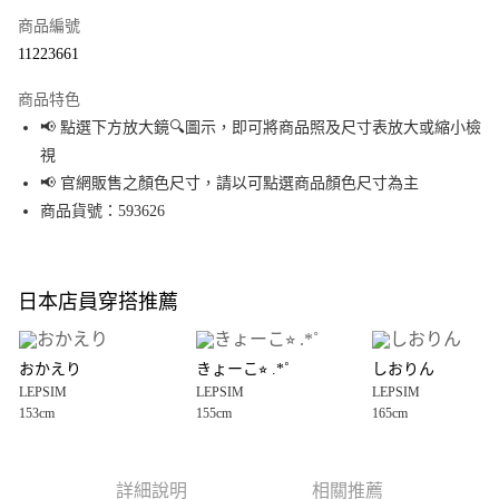
商品編號
超商取貨付款
11223661
LINE Pay
商品特色
Apple Pay
📢 點選下方放大鏡🔍圖示，即可將商品照及尺寸表放大或縮小檢
視
街口支付
📢 官網販售之顏色尺寸，請以可點選商品顏色尺寸為主
悠遊付
商品貨號：593626
Google Pay
全盈+PAY
日本店員穿搭推薦
大哥付你分期
相關說明
おかえり
きょーこ⭐︎ .*˚
しおりん
【大哥付你分期使用說明】
LEPSIM
LEPSIM
LEPSIM
AFTEE先享後付
1.本服務由台灣大哥大提供，台灣大哥大用戶可立即使用無須另外申請。
153cm
155cm
165cm
2.付款方式選擇「大哥付你分期」，訂單成立後會自動跳轉到大哥付的交易
相關說明
流程，驗證手機門號後，選擇欲分期的期數、繳款截止日，確認付款後即完
【關於「AFTEE先享後付」】
成交易。
AFTEE先享後付是「在收到商品之後才付款」的支付方式。 讓您購物簡單便
運送方式
3.實際核准額度、可分期數及費用金額請依後續交易確認頁面所載為準。
利好安心！
詳細說明
相關推薦