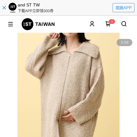
and ST TW
開啟APP
下載APP立即領300券
0
1
/
10