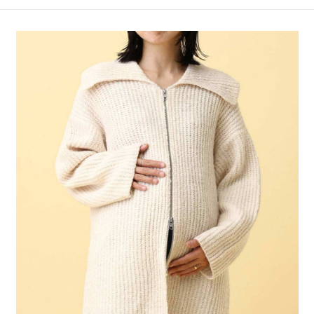
4.訂單成立30分鐘內，如未前往確認交易或遇審核未通過，訂單將自動取
１．簡單：不需註冊會員、不需綁卡、不需儲值。
全家 取貨付款
消。如遇「轉專審核」未通過狀況，表示未達大哥付你分期系統評分，恕無
２．便利：只要手機號碼，簡訊認證，即可結帳。
法說明評估內容。
每筆NT$80，滿NT$1,500(含以上)免運費
３．安心：先確認商品／服務後，再付款。
【繳款方式說明】
1.分期款項不併入電信帳單，「大哥付你分期」於每月結算日後寄送繳費提
付款後 全家取貨
【「AFTEE先享後付」結帳流程】
醒簡訊。
１．於結帳方式選擇「AFTEE先享後付」後，將跳轉至「AFTEE先享後付」
每筆NT$80，滿NT$1,500(含以上)免運費
2.透過簡訊連結打開帳單後，可選擇「超商條碼／台灣大直營門市／銀行轉
結帳頁面，進行簡訊認證並確認金額後，即可完成結帳。
帳／街口支付／iPASS MONEY」等通路繳費。
２．訂單成立數日內，您將收到繳費通知簡訊。
7-11 取貨付款
３．收到繳費通知簡訊後14天內，點擊此簡訊中的連結，可透過四大超商／
【注意事項】
每筆NT$80，滿NT$1,500(含以上)免運費
ATM／網路銀行／等多元方式進行付款，方視為交易完成。
1.本服務係由「台灣大哥大股份有限公司」（以下簡稱本公司）所提供，讓
※ 請注意：結帳手續完成當下不需立刻繳費，但若您需要取消訂單，請聯絡
用戶於交易時，得透過本服務購買商品或服務，並由商店將買賣／分期付款
付款後 7-11取貨
購買商品的店家。未經商家同意取消之訂單仍視為有效，需透過AFTEE先享
買賣價金債權讓與本公司後，依約使用本公司帳單繳交帳款。
後付繳納相關費用。
每筆NT$80，滿NT$1,500(含以上)免運費
2.基於同意付款使用「大哥付你分期」之契約關係目的，商店將以您的個人
※ 交易是否成功請以「AFTEE先享後付 」之結帳頁面顯示為準，若有關於
資料（包含姓名、電話或地址）提供予台灣大哥大進項蒐集、處理及利用，
是否繳費成功／繳費後需取消欲退款等相關疑問，請聯繫「AFTEE先享後付
宅配
由本公司與您本人進行分期帳單所需資料之確認、核對及更正。
客戶支援中心」
https://netprotections.freshdesk.com/support/home
3.完整用戶服務條款，請詳閱以下連結：
https://oppay.tw/userRule
每筆NT$80，滿NT$1,500(含以上)免運費
【注意事項】
１．透過由恩沛科技股份有限公司提供之「AFTEE先享後付」服務完成之交
易，需依本服務之必要範圍內提供個人資料，並將交易相關給付款項請求債
權轉讓予恩沛科技股份有限公司。
２．關於個人資料處理事宜，請瀏覽以下網址：
https://aftee.tw/terms/#terms3
３．未成年的使用者請事先徵得法定代理人或監護人之同意方可使用
「AFTEE先享後付」，若未經同意申辦者引起之損失，本公司不負相關責
任。