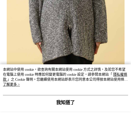
本網站中使用 cookie，欲查詢有關本網站使用 cookie 方式之詳情，及若您不希望
在電腦上使用 cookie 時應如何變更電腦的 cookie 設定，請參閱本網站「
隱私權條
款
」之 Cookie 聲明。您繼續使用本網站即表示您同意本公司得按本網站使用條款
之 Cookie 聲明使用 cookie。
了解更多 >
我知道了