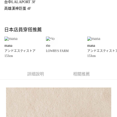
4.訂單成立30分鐘內，如未前往確認交易或遇審核未通過，訂單將自動取
台中LALAPORT 3F
１．簡單：不需註冊會員、不需綁卡、不需儲值。
全家 取貨付款
消。如遇「轉專審核」未通過狀況，表示未達大哥付你分期系統評分，恕無
２．便利：只要手機號碼，簡訊認證，即可結帳。
高雄漢神巨蛋 4F
法說明評估內容。
每筆NT$80，滿NT$888(含以上)免運費
３．安心：先確認商品／服務後，再付款。
【繳款方式說明】
1.分期款項不併入電信帳單，「大哥付你分期」於每月結算日後寄送繳費提
付款後 全家取貨
【「AFTEE先享後付」結帳流程】
醒簡訊。
１．於結帳方式選擇「AFTEE先享後付」後，將跳轉至「AFTEE先享後付」
每筆NT$80，滿NT$888(含以上)免運費
2.透過簡訊連結打開帳單後，可選擇「超商條碼／台灣大直營門市／銀行轉
日本店員穿搭推薦
結帳頁面，進行簡訊認證並確認金額後，即可完成結帳。
帳／街口支付／iPASS MONEY」等通路繳費。
２．訂單成立數日內，您將收到繳費通知簡訊。
7-11 取貨付款
３．收到繳費通知簡訊後14天內，點擊此簡訊中的連結，可透過四大超商／
【注意事項】
每筆NT$80，滿NT$1,500(含以上)免運費
ATM／網路銀行／等多元方式進行付款，方視為交易完成。
mana
rio
mana
1.本服務係由「台灣大哥大股份有限公司」（以下簡稱本公司）所提供，讓
※ 請注意：結帳手續完成當下不需立刻繳費，但若您需要取消訂單，請聯絡
アンドエスティストア
LOWRYS FARM
アンドエスティスト
用戶於交易時，得透過本服務購買商品或服務，並由商店將買賣／分期付款
付款後 7-11取貨
購買商品的店家。未經商家同意取消之訂單仍視為有效，需透過AFTEE先享
153cm
153cm
買賣價金債權讓與本公司後，依約使用本公司帳單繳交帳款。
後付繳納相關費用。
每筆NT$80，滿NT$1,500(含以上)免運費
2.基於同意付款使用「大哥付你分期」之契約關係目的，商店將以您的個人
※ 交易是否成功請以「AFTEE先享後付 」之結帳頁面顯示為準，若有關於
資料（包含姓名、電話或地址）提供予台灣大哥大進項蒐集、處理及利用，
是否繳費成功／繳費後需取消欲退款等相關疑問，請聯繫「AFTEE先享後付
宅配
由本公司與您本人進行分期帳單所需資料之確認、核對及更正。
客戶支援中心」
https://netprotections.freshdesk.com/support/home
詳細說明
相關推薦
3.完整用戶服務條款，請詳閱以下連結：
https://oppay.tw/userRule
每筆NT$80，滿NT$1,500(含以上)免運費
【注意事項】
１．透過由恩沛科技股份有限公司提供之「AFTEE先享後付」服務完成之交
易，需依本服務之必要範圍內提供個人資料，並將交易相關給付款項請求債
權轉讓予恩沛科技股份有限公司。
２．關於個人資料處理事宜，請瀏覽以下網址：
https://aftee.tw/terms/#terms3
３．未成年的使用者請事先徵得法定代理人或監護人之同意方可使用
「AFTEE先享後付」，若未經同意申辦者引起之損失，本公司不負相關責
任。