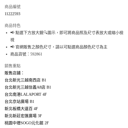
商品編號
超商取貨付款
11222593
LINE Pay
商品特色
Apple Pay
📢 點選下方放大鏡🔍圖示，即可將商品照及尺寸表放大或縮小檢
視
街口支付
📢 官網販售之顏色尺寸，請以可點選商品顏色尺寸為主
悠遊付
商品貨號：592861
Google Pay
銷售重點
販售店鋪：
全盈+PAY
台北新光三越南西店 B1
大哥付你分期
台北新光三越信義A8店 B1
相關說明
台北南港LALAPORT 4F
【大哥付你分期使用說明】
台北京站廣場 B1
AFTEE先享後付
1.本服務由台灣大哥大提供，台灣大哥大用戶可立即使用無須另外申請。
2.付款方式選擇「大哥付你分期」，訂單成立後會自動跳轉到大哥付的交易
新北板橋大遠百 4F
相關說明
流程，驗證手機門號後，選擇欲分期的期數、繳款截止日，確認付款後即完
【關於「AFTEE先享後付」】
新北新莊宏匯廣場 3F
成交易。
AFTEE先享後付是「在收到商品之後才付款」的支付方式。 讓您購物簡單便
桃園中壢SOGO元化館 2F
運送方式
3.實際核准額度、可分期數及費用金額請依後續交易確認頁面所載為準。
利好安心！