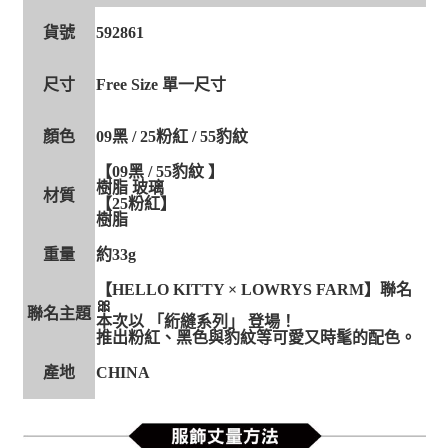
貨號
592861
尺寸
Free Size 單一尺寸
顏色
09黑 / 25粉紅 / 55豹紋
【09黑 / 55豹紋 】
樹脂 玻璃
材質
【25粉紅】
樹脂
重量
約33g
【HELLO KITTY × LOWRYS FARM】聯名
🎀
聯名主題
本次以 「絎縫系列」 登場！
推出粉紅、黑色與豹紋等可愛又時髦的配色。
產地
CHINA