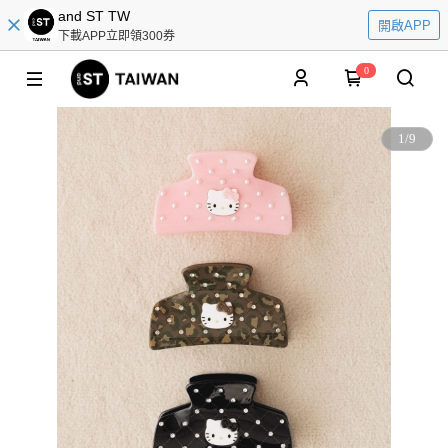
and ST TW
開啟APP
下載APP立即領300券
0
1
/
9