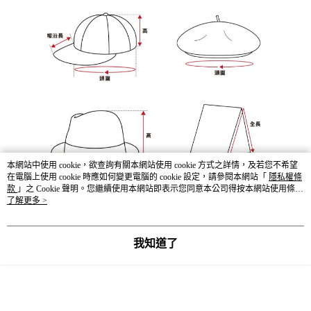
本網站中使用 cookie，欲查詢有關本網站使用 cookie 方式之詳情，及若您不希望
在電腦上使用 cookie 時應如何變更電腦的 cookie 設定，請參閱本網站「
隱私權條
款
」之 Cookie 聲明。您繼續使用本網站即表示您同意本公司得按本網站使用條款
之 Cookie 聲明使用 cookie。
了解更多 >
我知道了