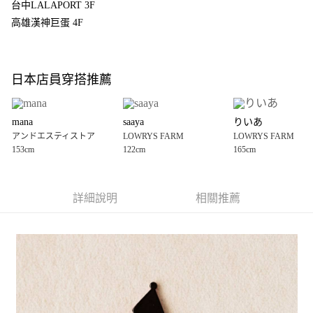
4.訂單成立30分鐘內，如未前往確認交易或遇審核未通過，訂單將自動取
台中LALAPORT 3F
１．簡單：不需註冊會員、不需綁卡、不需儲值。
全家 取貨付款
消。如遇「轉專審核」未通過狀況，表示未達大哥付你分期系統評分，恕無
２．便利：只要手機號碼，簡訊認證，即可結帳。
高雄漢神巨蛋 4F
法說明評估內容。
每筆NT$80，滿NT$888(含以上)免運費
３．安心：先確認商品／服務後，再付款。
【繳款方式說明】
1.分期款項不併入電信帳單，「大哥付你分期」於每月結算日後寄送繳費提
付款後 全家取貨
【「AFTEE先享後付」結帳流程】
醒簡訊。
１．於結帳方式選擇「AFTEE先享後付」後，將跳轉至「AFTEE先享後付」
每筆NT$80，滿NT$888(含以上)免運費
2.透過簡訊連結打開帳單後，可選擇「超商條碼／台灣大直營門市／銀行轉
日本店員穿搭推薦
結帳頁面，進行簡訊認證並確認金額後，即可完成結帳。
帳／街口支付／iPASS MONEY」等通路繳費。
２．訂單成立數日內，您將收到繳費通知簡訊。
7-11 取貨付款
３．收到繳費通知簡訊後14天內，點擊此簡訊中的連結，可透過四大超商／
【注意事項】
每筆NT$80，滿NT$1,500(含以上)免運費
ATM／網路銀行／等多元方式進行付款，方視為交易完成。
mana
saaya
りいあ
1.本服務係由「台灣大哥大股份有限公司」（以下簡稱本公司）所提供，讓
※ 請注意：結帳手續完成當下不需立刻繳費，但若您需要取消訂單，請聯絡
アンドエスティストア
LOWRYS FARM
LOWRYS FARM
用戶於交易時，得透過本服務購買商品或服務，並由商店將買賣／分期付款
付款後 7-11取貨
購買商品的店家。未經商家同意取消之訂單仍視為有效，需透過AFTEE先享
153cm
122cm
165cm
買賣價金債權讓與本公司後，依約使用本公司帳單繳交帳款。
後付繳納相關費用。
每筆NT$80，滿NT$1,500(含以上)免運費
2.基於同意付款使用「大哥付你分期」之契約關係目的，商店將以您的個人
※ 交易是否成功請以「AFTEE先享後付 」之結帳頁面顯示為準，若有關於
資料（包含姓名、電話或地址）提供予台灣大哥大進項蒐集、處理及利用，
是否繳費成功／繳費後需取消欲退款等相關疑問，請聯繫「AFTEE先享後付
宅配
由本公司與您本人進行分期帳單所需資料之確認、核對及更正。
客戶支援中心」
https://netprotections.freshdesk.com/support/home
詳細說明
相關推薦
3.完整用戶服務條款，請詳閱以下連結：
https://oppay.tw/userRule
每筆NT$80，滿NT$1,500(含以上)免運費
【注意事項】
１．透過由恩沛科技股份有限公司提供之「AFTEE先享後付」服務完成之交
易，需依本服務之必要範圍內提供個人資料，並將交易相關給付款項請求債
權轉讓予恩沛科技股份有限公司。
２．關於個人資料處理事宜，請瀏覽以下網址：
https://aftee.tw/terms/#terms3
３．未成年的使用者請事先徵得法定代理人或監護人之同意方可使用
「AFTEE先享後付」，若未經同意申辦者引起之損失，本公司不負相關責
任。