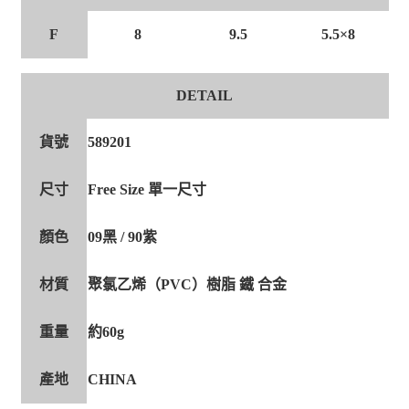
8
9.5
5.5×8
F
DETAIL
貨號
589201
尺寸
Free Size 單一尺寸
顏色
09黑 / 90紫
材質
聚氯乙烯（PVC）樹脂 鐵 合金
重量
約60g
產地
CHINA