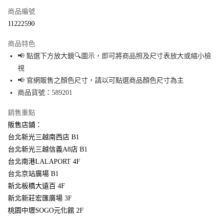
商品編號
超商取貨付款
11222590
LINE Pay
商品特色
Apple Pay
📢 點選下方放大鏡🔍圖示，即可將商品照及尺寸表放大或縮小檢
視
街口支付
📢 官網販售之顏色尺寸，請以可點選商品顏色尺寸為主
悠遊付
商品貨號：589201
Google Pay
銷售重點
販售店鋪：
全盈+PAY
台北新光三越南西店 B1
大哥付你分期
台北新光三越信義A8店 B1
相關說明
台北南港LALAPORT 4F
【大哥付你分期使用說明】
台北京站廣場 B1
AFTEE先享後付
1.本服務由台灣大哥大提供，台灣大哥大用戶可立即使用無須另外申請。
2.付款方式選擇「大哥付你分期」，訂單成立後會自動跳轉到大哥付的交易
新北板橋大遠百 4F
相關說明
流程，驗證手機門號後，選擇欲分期的期數、繳款截止日，確認付款後即完
【關於「AFTEE先享後付」】
新北新莊宏匯廣場 3F
成交易。
AFTEE先享後付是「在收到商品之後才付款」的支付方式。 讓您購物簡單便
桃園中壢SOGO元化館 2F
運送方式
3.實際核准額度、可分期數及費用金額請依後續交易確認頁面所載為準。
利好安心！