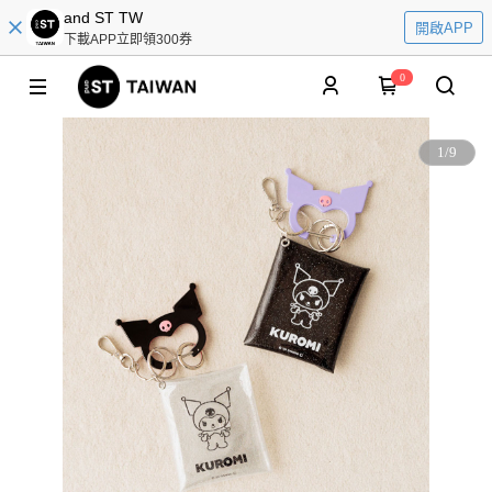
and ST TW
開啟APP
下載APP立即領300券
0
1
/
9