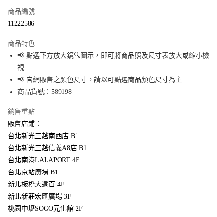
商品編號
超商取貨付款
11222586
LINE Pay
商品特色
Apple Pay
📢 點選下方放大鏡🔍圖示，即可將商品照及尺寸表放大或縮小檢
視
街口支付
📢 官網販售之顏色尺寸，請以可點選商品顏色尺寸為主
悠遊付
商品貨號：589198
Google Pay
銷售重點
販售店鋪：
全盈+PAY
台北新光三越南西店 B1
大哥付你分期
台北新光三越信義A8店 B1
相關說明
台北南港LALAPORT 4F
【大哥付你分期使用說明】
台北京站廣場 B1
AFTEE先享後付
1.本服務由台灣大哥大提供，台灣大哥大用戶可立即使用無須另外申請。
2.付款方式選擇「大哥付你分期」，訂單成立後會自動跳轉到大哥付的交易
新北板橋大遠百 4F
相關說明
流程，驗證手機門號後，選擇欲分期的期數、繳款截止日，確認付款後即完
【關於「AFTEE先享後付」】
新北新莊宏匯廣場 3F
成交易。
AFTEE先享後付是「在收到商品之後才付款」的支付方式。 讓您購物簡單便
桃園中壢SOGO元化館 2F
運送方式
3.實際核准額度、可分期數及費用金額請依後續交易確認頁面所載為準。
利好安心！