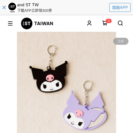
and ST TW
開啟APP
下載APP立即領300券
0
1
/
9