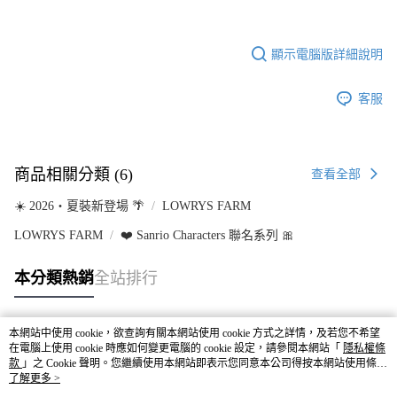
顯示電腦版詳細說明
客服
商品相關分類 (6)
查看全部
☀️ 2026・夏裝新登場 🌴
LOWRYS FARM
LOWRYS FARM
❤️ Sanrio Characters 聯名系列 🎀
本分類熱銷
全站排行
本網站中使用 cookie，欲查詢有關本網站使用 cookie 方式之詳情，及若您不希望
熱門標籤
在電腦上使用 cookie 時應如何變更電腦的 cookie 設定，請參閱本網站「
隱私權條
款
」之 Cookie 聲明。您繼續使用本網站即表示您同意本公司得按本網站使用條款
之 Cookie 聲明使用 cookie。
了解更多 >