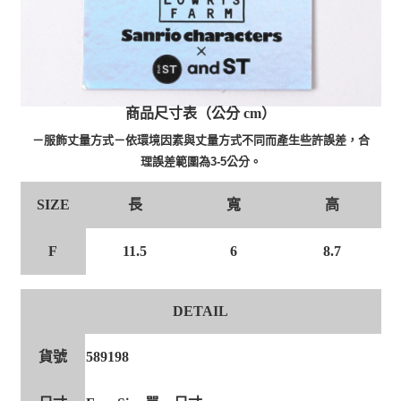
商品尺寸表（公分 cm）
－服飾丈量方式－依環境因素與丈量方式不同而產生些許誤差，合
理誤差範圍為3-5公分。
長
寬
高
SIZE
11.5
6
8.7
F
DETAIL
貨號
589198