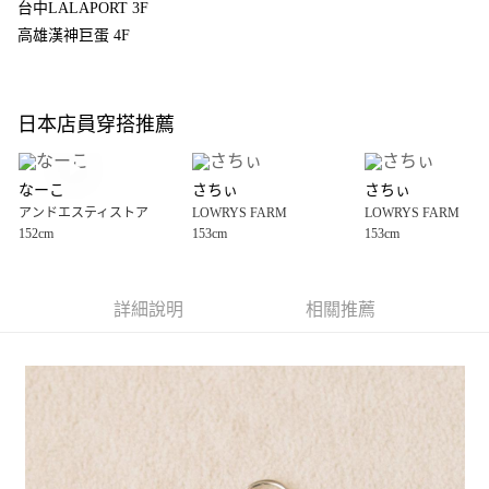
4.訂單成立30分鐘內，如未前往確認交易或遇審核未通過，訂單將自動取
台中LALAPORT 3F
１．簡單：不需註冊會員、不需綁卡、不需儲值。
全家 取貨付款
消。如遇「轉專審核」未通過狀況，表示未達大哥付你分期系統評分，恕無
２．便利：只要手機號碼，簡訊認證，即可結帳。
高雄漢神巨蛋 4F
法說明評估內容。
每筆NT$80，滿NT$888(含以上)免運費
３．安心：先確認商品／服務後，再付款。
【繳款方式說明】
1.分期款項不併入電信帳單，「大哥付你分期」於每月結算日後寄送繳費提
付款後 全家取貨
【「AFTEE先享後付」結帳流程】
醒簡訊。
１．於結帳方式選擇「AFTEE先享後付」後，將跳轉至「AFTEE先享後付」
每筆NT$80，滿NT$888(含以上)免運費
2.透過簡訊連結打開帳單後，可選擇「超商條碼／台灣大直營門市／銀行轉
日本店員穿搭推薦
結帳頁面，進行簡訊認證並確認金額後，即可完成結帳。
帳／街口支付／iPASS MONEY」等通路繳費。
２．訂單成立數日內，您將收到繳費通知簡訊。
7-11 取貨付款
３．收到繳費通知簡訊後14天內，點擊此簡訊中的連結，可透過四大超商／
【注意事項】
每筆NT$80，滿NT$1,500(含以上)免運費
ATM／網路銀行／等多元方式進行付款，方視為交易完成。
なーこ
さちぃ
さちぃ
1.本服務係由「台灣大哥大股份有限公司」（以下簡稱本公司）所提供，讓
※ 請注意：結帳手續完成當下不需立刻繳費，但若您需要取消訂單，請聯絡
アンドエスティストア
LOWRYS FARM
LOWRYS FARM
用戶於交易時，得透過本服務購買商品或服務，並由商店將買賣／分期付款
付款後 7-11取貨
購買商品的店家。未經商家同意取消之訂單仍視為有效，需透過AFTEE先享
152cm
153cm
153cm
買賣價金債權讓與本公司後，依約使用本公司帳單繳交帳款。
後付繳納相關費用。
每筆NT$80，滿NT$1,500(含以上)免運費
2.基於同意付款使用「大哥付你分期」之契約關係目的，商店將以您的個人
※ 交易是否成功請以「AFTEE先享後付 」之結帳頁面顯示為準，若有關於
資料（包含姓名、電話或地址）提供予台灣大哥大進項蒐集、處理及利用，
是否繳費成功／繳費後需取消欲退款等相關疑問，請聯繫「AFTEE先享後付
宅配
由本公司與您本人進行分期帳單所需資料之確認、核對及更正。
客戶支援中心」
https://netprotections.freshdesk.com/support/home
詳細說明
相關推薦
3.完整用戶服務條款，請詳閱以下連結：
https://oppay.tw/userRule
每筆NT$80，滿NT$1,500(含以上)免運費
【注意事項】
１．透過由恩沛科技股份有限公司提供之「AFTEE先享後付」服務完成之交
易，需依本服務之必要範圍內提供個人資料，並將交易相關給付款項請求債
權轉讓予恩沛科技股份有限公司。
２．關於個人資料處理事宜，請瀏覽以下網址：
https://aftee.tw/terms/#terms3
３．未成年的使用者請事先徵得法定代理人或監護人之同意方可使用
「AFTEE先享後付」，若未經同意申辦者引起之損失，本公司不負相關責
任。